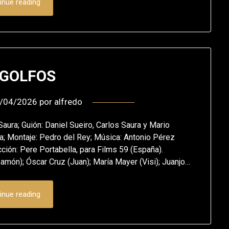
inue reading
 GOLFOS
/04/2026
por
alfredo
aura; Guión: Daniel Sueiro, Carlos Saura y Mario
na; Montaje: Pedro del Rey; Música: Antonio Pérez
cción: Pere Portabella, para Films 59 (España).
Ramón); Óscar Cruz (Juan); María Mayer (Visi); Juanjo…
inue reading