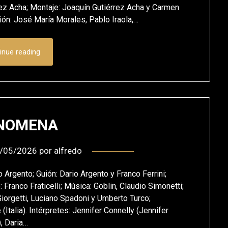
rrez Acha; Montaje: Joaquín Gutiérrez Acha y Carmen
ión: José María Morales, Pablo Iraola,…
inue reading
NOMENA
/05/2026
por
alfredo
Argento; Guión: Dario Argento y Franco Ferrini;
 Franco Fraticelli; Música: Goblin, Claudio Simonetti;
iorgetti, Luciano Spadoni y Umberto Turco;
talia). Intérpretes: Jennifer Connelly (Jennifer
, Daria…