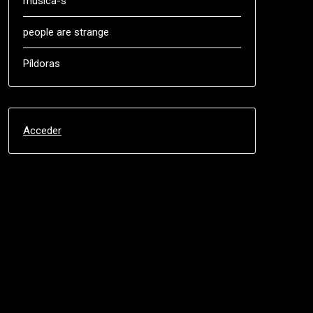
música-s
people are strange
Píldoras
Acceder