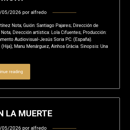
/05/2026
por
alfredo
tínez Nota; Guión: Santiago Pajares; Dirección de
Nota; Dirección artística: Lola Cifuentes; Producción:
mento Audiovisual-Jesús Soria P.C. (España).
 (Hija); Manu Menárguez, Ainhoa Gràcia. Sinopsis: Una
inue reading
N LA MUERTE
/05/2026
por
alfredo