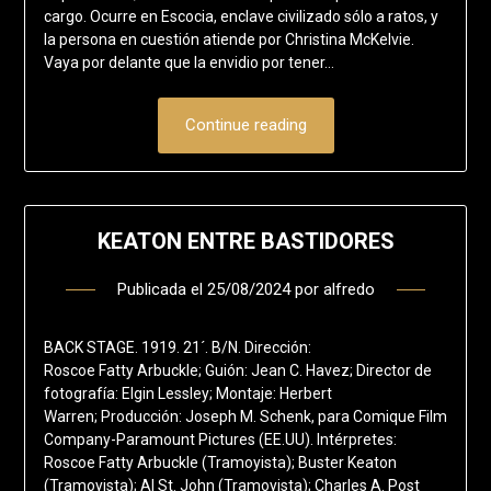
cargo. Ocurre en Escocia, enclave civilizado sólo a ratos, y
la persona en cuestión atiende por Christina McKelvie.
Vaya por delante que la envidio por tener…
Continue reading
KEATON ENTRE BASTIDORES
Publicada el
25/08/2024
por
alfredo
BACK STAGE. 1919. 21´. B/N. Dirección:
Roscoe Fatty Arbuckle; Guión: Jean C. Havez; Director de
fotografía: Elgin Lessley; Montaje: Herbert
Warren; Producción: Joseph M. Schenk, para Comique Film
Company-Paramount Pictures (EE.UU). Intérpretes:
Roscoe Fatty Arbuckle (Tramoyista); Buster Keaton
(Tramoyista); Al St. John (Tramoyista); Charles A. Post