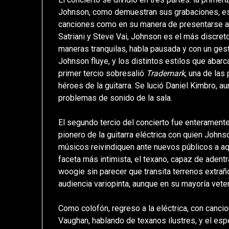
Johnson, como demuestran sus grabaciones, es u
canciones como en su manera de presentarse a
Satriani y Steve Vai, Johnson es el más discreto
maneras tranquilas, habla pausada y con un gest
Johnson fluye, y los distintos estilos que abarc
primer tercio sobresalió
Trademark
, una de las
héroes de la guitarra. Se lució Daniel Kimbro, 
problemas de sonido de la sala.
El segundo tercio del concierto fue enteramente
pionero de la guitarra eléctrica con quien John
músicos reivindiquen ante nuevos públicos a aqu
faceta más intimista, el texano, capaz de adentra
woogie sin parecer que transita terrenos extraño
audiencia variopinta, aunque en su mayoría veter
Como colofón, regreso a la eléctrica, con canc
Vaughan, hablando de texanos ilustres, y el e