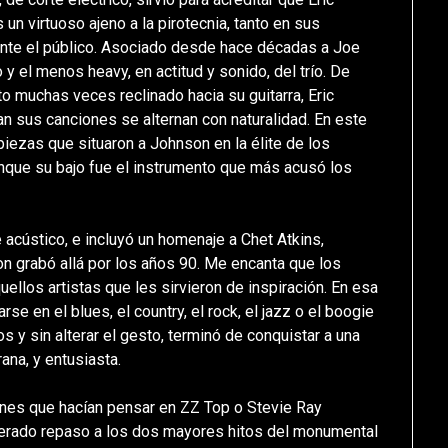
n virtuoso ajeno a la pirotecnia, tanto en sus
nte el público. Asociado desde hace décadas a Joe
 y el menos heavy, en actitud y sonido, del trío. De
o muchas veces reclinado hacia su guitarra, Eric
an sus canciones se alternan con naturalidad. En este
 piezas que situaron a Johnson en la élite de los
aunque su bajo fue el instrumento que más acusó los
 acústico, e incluyó un homenaje a Chet Atkins,
son grabó allá por los años 90. Me encanta que los
ellos artistas que les sirvieron de inspiración. En esa
rse en el blues, el country, el rock, el jazz o el boogie
s y sin alterar el gesto, terminó de conquistar a una
ana, y entusiasta.
iones que hacían pensar en ZZ Top o Stevie Ray
sperado repaso a los dos mayores hitos del monumental