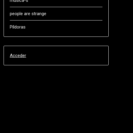
música-s
people are strange
Píldoras
Acceder