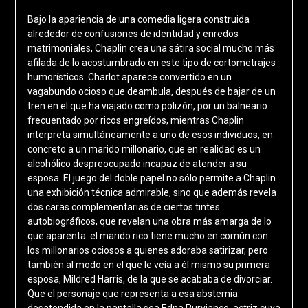
Bajo la apariencia de una comedia ligera construida
alrededor de confusiones de identidad y enredos
matrimoniales, Chaplin crea una sátira social mucho más
afilada de lo acostumbrado en este tipo de cortometrajes
humorísticos. Charlot aparece convertido en un
vagabundo ocioso que deambula, después de bajar de un
tren en el que ha viajado como polizón, por un balneario
frecuentado por ricos engreídos, mientras Chaplin
interpreta simultáneamente a uno de esos individuos, en
concreto a un marido millonario, que en realidad es un
alcohólico despreocupado incapaz de atender a su
esposa. El juego del doble papel no sólo permite a Chaplin
una exhibición técnica admirable, sino que además revela
dos caras complementarias de ciertos tintes
autobiográficos, que revelan una obra más amarga de lo
que aparenta: el marido rico tiene mucho en común con
los millonarios ociosos a quienes adoraba satirizar, pero
también al modo en el que le veía a él mismo su primera
esposa, Mildred Harris, de la que se acababa de divorciar.
Que el personaje que representa a esa abstemia
desatendida en la pantalla sea Edna Purviance, actriz cuya