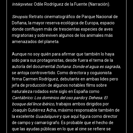
Intérpretes
:
Odile Rodríguez de la Fuente (Narración).
Sinopsis:
Retrato cinematográfico de
Parque Nacional de
Doñana
, la mayor reserva ecológica de Europa, espacio
donde confluyen más de trescientas especies de aves
migratorias y sobreviven algunos de los animales más
amenazados del planeta.
Aunque no soy quién para afirmar que también lo haya
sido para sus protagonistas, desde fuera el tema de la
autoría del documental
Doñana: Donde el agua es sagrada
,
se antoja controvertido. Como directora y coguionista
firma Carmen Rodríguez, debutante en ambas lides pero
jefa de producción de algunos notables films sobre
naturaleza rodados este siglo en España como
Cantábrico: Los dominios del oso pardo
y
Dehesa: El
bosque del lince ibérico
, trabajos ambos dirigidos por
Joaquín Gutiérrez Acha, máximo responsable también de
la excelente
Guadalquivir
y que aquí figura como director
de campo y camarógrafo. Es probable que el hecho de
que las ayudas públicas en lo que al cine se refiere se