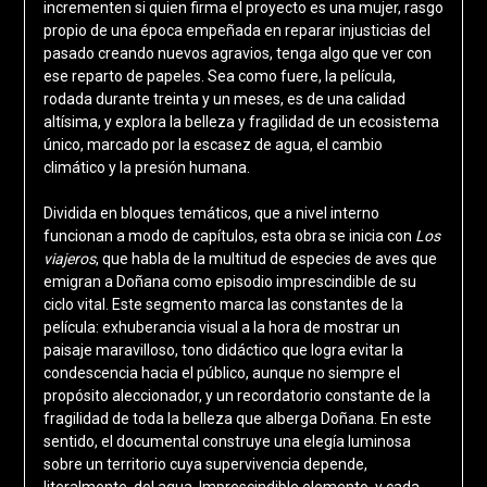
incrementen si quien firma el proyecto es una mujer, rasgo
propio de una época empeñada en reparar injusticias del
pasado creando nuevos agravios, tenga algo que ver con
ese reparto de papeles. Sea como fuere, la película,
rodada durante treinta y un meses, es de una calidad
altísima, y explora la belleza y fragilidad de un ecosistema
único, marcado por la escasez de agua, el cambio
climático y la presión humana.
Dividida en bloques temáticos, que a nivel interno
funcionan a modo de capítulos, esta obra se inicia con
Los
viajeros
, que habla de la multitud de especies de aves que
emigran a Doñana como episodio imprescindible de su
ciclo vital. Este segmento marca las constantes de la
película: exhuberancia visual a la hora de mostrar un
paisaje maravilloso, tono didáctico que logra evitar la
condescencia hacia el público, aunque no siempre el
propósito aleccionador, y un recordatorio constante de la
fragilidad de toda la belleza que alberga Doñana. En este
sentido, el documental construye una elegía luminosa
sobre un territorio cuya supervivencia depende,
literalmente, del agua. Imprescindible elemento, y cada