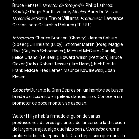
Bruce Henstell;
Director de fotografía
: Philip Lathrop;
Montaje
: Roger Spottiswoode;
Música:
Barry De Vorzon;
Dirección artística
: Trevor Williams;
Producción
: Lawrence
Gordon, para Columbia Pictures (EE. UU.).
Intérpretes
: Charles Bronson (Chaney); James Coburn
(Speed); Jill Ireland (Lucy); Strother Martin (Poe); Maggie
Blye (Gayleen Schoonover); Michael McGuire (Gandil);
Felice Orlandi (Le Beau); Edward Walsh (Pettibon); Bruce
Glover (Doty); Robert Tessier (Jim Henry); Nick Dimitri,
Frank McRae, Fred Lerner, Maurice Kowalewski, Joan
Kleven.
Sinopsis:
Durante la Gran Depresión, un hombre se busca
la vida participando en peleas clandestinas. Conoce a un
promotor de poca monta y se asocian.
Walter Hill ya había firmado el guión de varias
producciones de prestigio antes de lanzarse a la dirección
de largometrajes, algo que hizo con
El luchador
, drama
ambientado en la época de la Gran Depresión que narra la