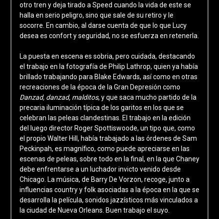
otro tren y deja tirado a Speed cuando la vida de este se
halla en serio peligro, sino que sale de su retiro y le
socorre. En cambio, al darse cuenta de que lo que Lucy
desea es confort y seguridad, no se esfuerza en retenerla.
La puesta en escena es sobria, pero cuidada, destacando
el trabajo en la fotografía de Philip Lathrop, quien ya había
brillado trabajando para Blake Edwards, así como en otras
recreaciones de la época de la Gran Depresión como
Danzad, danzad, malditos
, y que saca mucho partido de la
precaria iluminación típica de los garitos en los que se
celebran las peleas clandestinas. El trabajo en la edición
del luego director Roger Spottiswoode, un tipo que, como
el propio Walter Hill, había trabajado a las órdenes de Sam
Peckinpah, es magnífico, como puede apreciarse en las
escenas de peleas, sobre todo en la final, en la que Chaney
debe enfrentarse a un luchador invicto venido desde
Chicago. La música, de Barry De Vorzon, recoge, junto a
influencias country y folk asociadas a la época en la que se
desarrolla la película, sonidos jazzísticos más vinculados a
la ciudad de Nueva Orleans. Buen trabajo el suyo.