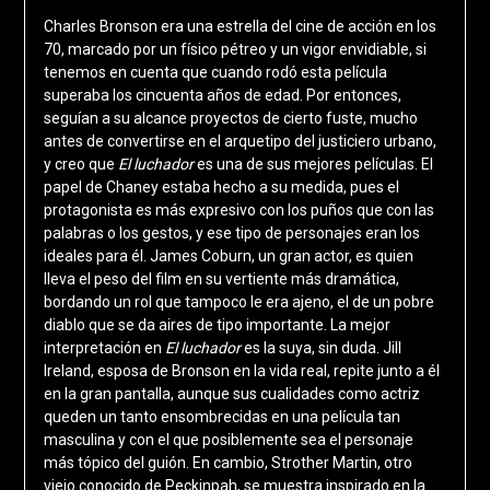
Charles Bronson era una estrella del cine de acción en los
70, marcado por un físico pétreo y un vigor envidiable, si
tenemos en cuenta que cuando rodó esta película
superaba los cincuenta años de edad. Por entonces,
seguían a su alcance proyectos de cierto fuste, mucho
antes de convertirse en el arquetipo del justiciero urbano,
y creo que
El luchador
es una de sus mejores películas. El
papel de Chaney estaba hecho a su medida, pues el
protagonista es más expresivo con los puños que con las
palabras o los gestos, y ese tipo de personajes eran los
ideales para él. James Coburn, un gran actor, es quien
lleva el peso del film en su vertiente más dramática,
bordando un rol que tampoco le era ajeno, el de un pobre
diablo que se da aires de tipo importante. La mejor
interpretación en
El luchador
es la suya, sin duda. Jill
Ireland, esposa de Bronson en la vida real, repite junto a él
en la gran pantalla, aunque sus cualidades como actriz
queden un tanto ensombrecidas en una película tan
masculina y con el que posiblemente sea el personaje
más tópico del guión. En cambio, Strother Martin, otro
viejo conocido de Peckinpah, se muestra inspirado en la