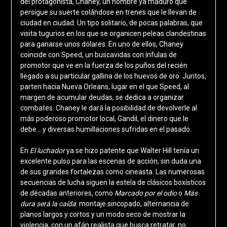
del protagonista, Chaney, un hombre ya maduro que
persigue su suerte colándose en trenes que le llevan de
ciudad en ciudad. Un tipo solitario, de pocas palabras, que
visita tugurios en los que se organicen peleas clandestinas
para ganarse unos dólares. En uno de ellos, Chaney
coincide con Speed, un buscavidas con ínfulas de
promotor que ve en la fuerza de los puños del recién
llegado a su particular gallina de los huevos de oro. Juntos,
parten hacia Nueva Orleans, lugar en el que Speed, al
margen de acumular deudas, se dedica a organizar
combates. Chaney le dará la posibilidad de devolverle al
más poderoso promotor local, Gandil, el dinero que le
debe… y diversas humillaciones sufridas en el pasado.
En
El luchador
ya se hizo patente que Walter Hill tenía un
excelente pulso para las escenas de acción, sin duda una
de sus grandes fortalezas como cineasta. Las numerosas
secuencias de lucha siguen la estela de clásicos boxísticos
de décadas anteriores, como
Marcado por el odio
o
Más
dura será la caída
: montaje sincopado, alternancia de
planos largos y cortos y un modo seco de mostrar la
violencia, con un afán realista que busca retratar, no