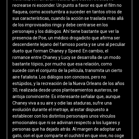
recrearse ni esconder. Un punto a favor es que el film no
flaquea, como acostumbra a suceder en tantos otros de
sus características, cuando la acción se traslada más allá
de los improvisados rings y debe centrarse en los
personajes y los diálogos. Ahí tiene bastante que ver la
presencia de Poe, un médico drogadicto que afirma ser
descendiente lejano del famoso poeta y se une al peculiar
dueto que forman Chaney y Speed. En cambio, el
romance entre Chaney y Lucy se desarrolla de un modo
bastante tópico, por mucho que esa relación, como
sucede con el conjunto de la película, transmita un cierto
aire fatalista. Los diálogos son concisos, pero no
estúpidos, y la recreación de la Nueva Orleans de los años
30, realizada desde unos planteamientos austeros, se
antoja convincente. Es interesante señalar que, aunque
Chaney viva a su aire y odie las ataduras, sufre una
evolución durante el metraje, al estar dispuesto a
establecer con los distintos personajes unos vínculos
emocionales que ni se adivinan respecto a los lugares y
personas que ha dejado atrás. Al margen de adoptar un
gato, con el que comparte el cuchitril en que vive, no coge