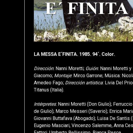
LA MESSA E´FINITA. 1985. 94´. Color.
Dirección
: Nanni Moretti;
Guión
: Nanni Moretti y
Giacomo;
Montaje
: Mirco Garrone; Música: Nicol
Amedeo Fago;
Dirección artística
: Livia Del Pri
Titanus (Italia).
Intérpretes
: Nanni Moretti (Don Giulio); Ferrucc
de Giulio); Marco Messeri (Saverio); Enrica Maria
Giovanni Buttafava (Abogado); Luisa De Santis (
Eugenio Masciari, Vincenzo Salemme, Anna Cesar
Fattori, Umberto Bellissimo, Bianca Pesce.