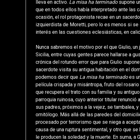
lleva en activo.
La misa ha terminado
supone una
que en todos ellos había interpretado ante las 
ocasión, el rol protagonista recae en un sacerdo
izquierdista de Moretti, pero lo es menos si se
interés en las cuestiones eclesiásticas, en cal
Nunca sabremos el motivo por el que Giulio, un j
Sicilia, entre cuyas gentes parece hallarse a gus
crónica del rotundo error que para Giulio supone
sacerdote visita su antigua habitación en el dom
podemos decir que
La misa ha terminado
es un
película crispada y misántropa, fruto del rosar
que recupera el trato con su familia y su antigu
parroquia ruinosa, cuyo anterior titular renunció
sus padres, próximos a la vejez, se tambalea, y
ornitólogo. Más allá de las paredes del domicili
procesado por terrorismo que se niega a aceptar
causa de una ruptura sentimental, y otro que se 
le producen la soledad y la muerte. En suma, a G