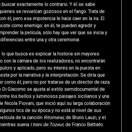
 buscar exactamente lo contrario. Y él se sabe
uienes se revuelcan gozosos en el fango. Trata de
n él, pero esa impotencia le hace caer en la ira. El
existe como enemigo: en él, te pueden agredir y
prender la película, sólo hay que ver que se inicia y
diferencias entre una y otra ceremonia.
y lo que busca es explicar la historia sin mayores
o con la cámara de los realizadores, no encontrarán
pulcro y aplicado, pero su interés en la puesta en
ta por la narrativa y la interpretación. Se diría que
er como él, pero no por tratarse de un director de raza.
o Di Giacomo se ajusta al estilo semidocumental de
entre los bellos y luminosos paisajes sicilianos y una
 Nicola Piovani, que inició aquí su larga colaboración
gunos tics de su época y no está al nivel de sus
película de la canción
Ritornerai
, de Bruno Lauzi, y el
mientras suena
I treni de Tozeur
, de Franco Battiato.