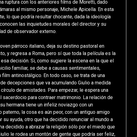
 ruptura con los anteriores films de Moretti, dado
cámaras al mismo personaje, Michele Apicella. En esta
te, lo que podría resultar chocante, dada la ideología
 conocen las inquietudes morales del director y su
idad de observador externo.
oven párroco italiano, deja su destino pastoral en
to, y regresa a Roma, pero sí que toda la película es la
 esa decisión. Si, como sugiere la escena en la que el
icilio familiar, se debe a causas sentimentales,
 film antinostálgico. En todo caso, se trata de una
io de decepciones que va acumulando Giulio a medida
o círculo de amistades. Para empezar, le espera una
 al sacerdocio para contraer matrimonio. La relación de
 su hermana tiene un infeliz noviazgo con un
o paterno, la cosa es aún peor, con un antiguo amigo
 su ayuda, otro que ha decidido renunciar al mundo a
ha decidido a abrazar la religión sólo por el miedo que
iulio le rodea un montón de gente que podría ser feliz,