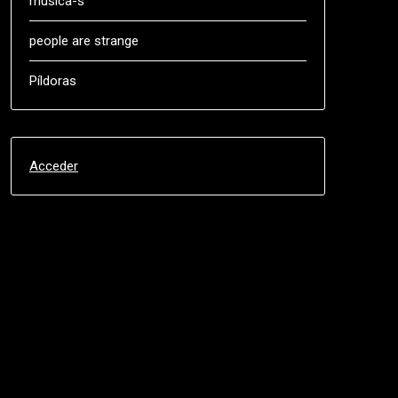
música-s
people are strange
Píldoras
Acceder