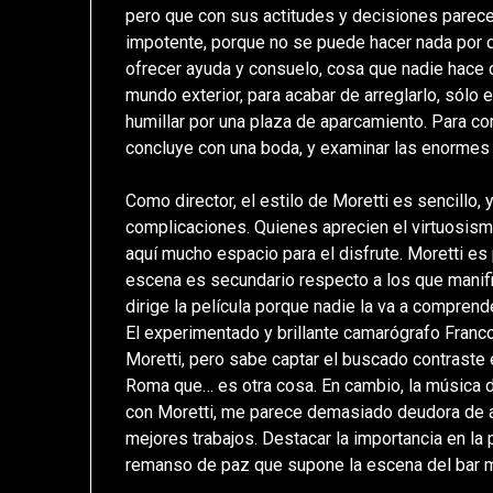
pero que con sus actitudes y decisiones parece
impotente, porque no se puede hacer nada por q
ofrecer ayuda y consuelo, cosa que nadie hace co
mundo exterior, para acabar de arreglarlo, sólo 
humillar por una plaza de aparcamiento. Para com
concluye con una boda, y examinar las enormes 
Como director, el estilo de Moretti es sencillo, 
complicaciones. Quienes aprecien el virtuosism
aquí mucho espacio para el disfrute. Moretti es 
escena es secundario respecto a los que manifies
dirige la película porque nadie la va a comprend
El experimentado y brillante camarógrafo Franc
Moretti, pero sabe captar el buscado contraste 
Roma que… es otra cosa. En cambio, la música de
con Moretti, me parece demasiado deudora de al
mejores trabajos. Destacar la importancia en la 
remanso de paz que supone la escena del bar 