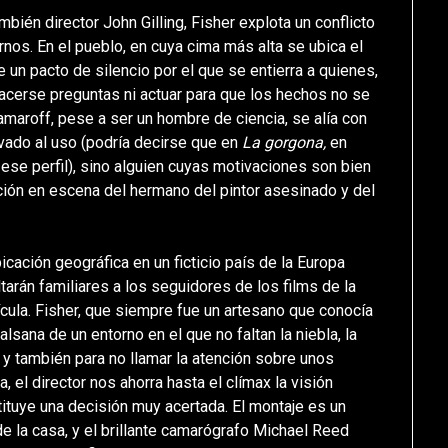
mbién director John Gilling, Fisher explota un conflicto
rnos. En el pueblo, en cuya cima más alta se ubica el
 un pacto de silencio por el que se entierra a quienes,
hacerse preguntas ni actuar para que los hechos no se
Namaroff, pese a ser un hombre de ciencia, se alía con
vado al uso (podría decirse que en
La gorgona,
en
 ese perfil), sino alguien cuyas motivaciones son bien
rición en escena del hermano del pintor asesinado y del
cación geográfica en un ficticio país de la Europa
tarán familiares a los seguidores de los films de la
cula. Fisher, que siempre fue un artesano que conocía
alsana de un entorno en el que no faltan la niebla, la
o, y también para no llamar la atención sobre unos
 el director nos ahorra hasta el clímax la visión
tituye una decisión muy acertada. El montaje es un
de la casa, y el brillante camarógrafo Michael Reed