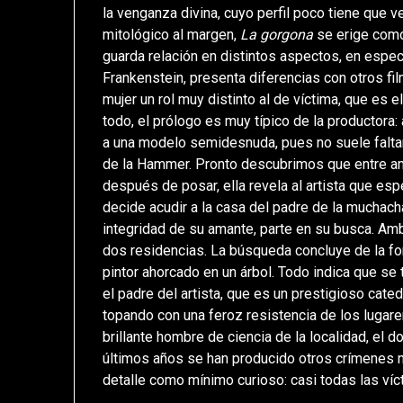
la venganza divina, cuyo perfil poco tiene que v
mitológico al margen,
La gorgona
se erige como
guarda relación en distintos aspectos, en espec
Frankenstein, presenta diferencias con otros fi
mujer un rol muy distinto al de víctima, que es
todo, el prólogo es muy típico de la productora: 
a una modelo semidesnuda, pues no suele faltar 
de la Hammer. Pronto descubrimos que entre am
después de posar, ella revela al artista que espe
decide acudir a la casa del padre de la muchach
integridad de su amante, parte en su busca. A
dos residencias. La búsqueda concluye de la for
pintor ahorcado en un árbol. Todo indica que se 
el padre del artista, que es un prestigioso cate
topando con una feroz resistencia de los lugare
brillante hombre de ciencia de la localidad, el do
últimos años se han producido otros crímenes no
detalle como mínimo curioso: casi todas las víc