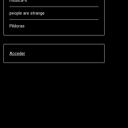
música-s
people are strange
Píldoras
Acceder