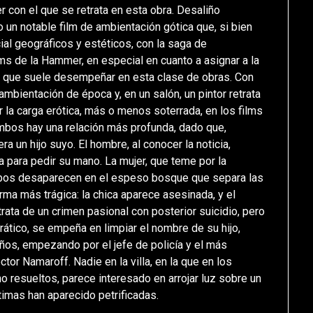
er con el que se retrata en esta obra. Desaliño
 un notable film de ambientación gótica que, si bien
ial geográficos y estéticos, con la saga de
lms de la Hammer, en especial en cuanto a asignar a la
 el que suele desempeñar en esta clase de obras. Con
ambientación de época y, en un salón, un pintor retrata
la carga erótica, más o menos soterrada, en los films
bos hay una relación más profunda, dado que,
ra un hijo suyo. El hombre, al conocer la noticia,
a para pedir su mano. La mujer, que teme por la
mbos desaparecen en el espeso bosque que separa las
ma más trágica: la chica aparece asesinada, y el
trata de un crimen pasional con posterior suicidio, pero
drático, se empeña en limpiar el nombre de su hijo,
ños, empezando por el jefe de policía y el más
ctor Namaroff. Nadie en la villa, en la que en los
 resueltos, parece interesado en arrojar luz sobre un
timas han aparecido petrificadas.