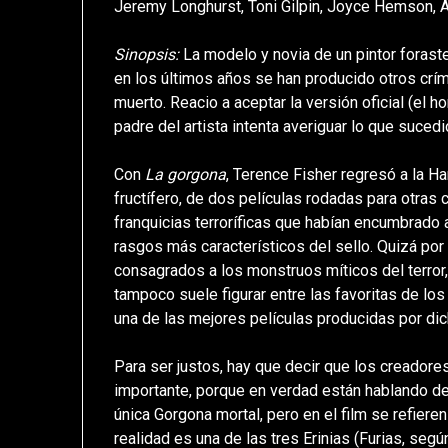
Jeremy Longhurst, Toni Gilpin, Joyce Hemson, A
Sinopsis:
La modelo y novia de un pintor forast
en los últimos años se han producido otros crí
muerto. Reacio a aceptar la versión oficial (el h
padre del artista intenta averiguar lo que sucedi
Con
La gorgona
, Terence Fisher regresó a la 
fructífero, de dos películas rodadas para otras
franquicias terroríficas que habían encumbrado 
rasgos más característicos del sello. Quizá por
consagrados a los monstruos míticos del terror
tampoco suele figurar entre las favoritas de l
una de las mejores películas producidas por di
Para ser justos, hay que decir que los creadore
importante, porque en verdad están hablando de
única Gorgona mortal, pero en el film se refie
realidad es una de las tres Erinias (Furias, segú