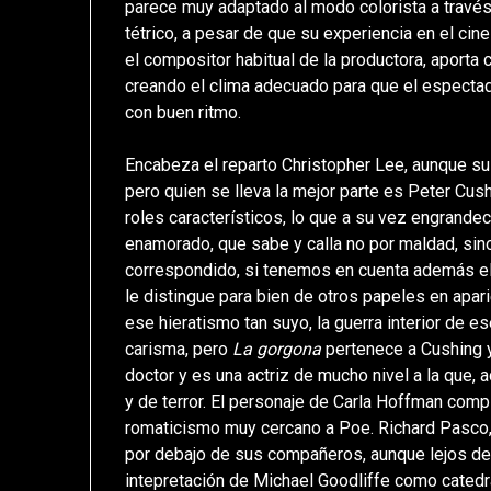
parece muy adaptado al modo colorista a través
tétrico, a pesar de que su experiencia en el cin
el compositor habitual de la productora, aporta
creando el clima adecuado para que el espectado
con buen ritmo.
Encabeza el reparto Christopher Lee, aunque su 
pero quien se lleva la mejor parte es Peter Cush
roles característicos, lo que a su vez engrande
enamorado, que sabe y calla no por maldad, si
correspondido, si tenemos en cuenta además el 
le distingue para bien de otros papeles en apari
ese hieratismo tan suyo, la guerra interior de 
carisma, pero
La gorgona
pertenece a Cushing y
doctor y es una actriz de mucho nivel a la que, 
y de terror. El personaje de Carla Hoffman compl
romaticismo muy cercano a Poe. Richard Pasco, 
por debajo de sus compañeros, aunque lejos de 
intepretación de Michael Goodliffe como catedr