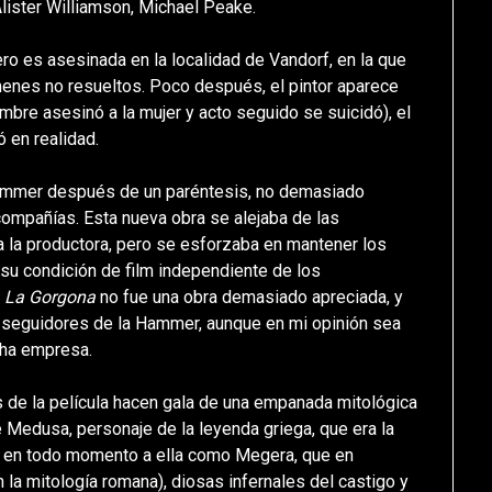
lister Williamson, Michael Peake.
ero es asesinada en la localidad de Vandorf, en la que
menes no resueltos. Poco después, el pintor aparece
ombre asesinó a la mujer y acto seguido se suicidó), el
ó en realidad.
Hammer después de un paréntesis, no demasiado
 compañías. Esta nueva obra se alejaba de las
a la productora, pero se esforzaba en mantener los
 su condición de film independiente de los
,
La Gorgona
no fue una obra demasiado apreciada, y
os seguidores de la Hammer, aunque en mi opinión sea
cha empresa.
s de la película hacen gala de una empanada mitológica
 Medusa, personaje de la leyenda griega, que era la
ren en todo momento a ella como Megera, que en
n la mitología romana), diosas infernales del castigo y