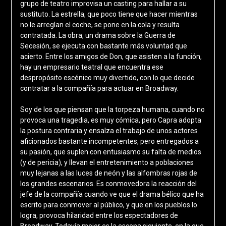
grupo de teatro improvisa un casting para hallar a su
sustituto. La estrella, que poco tiene que hacer mientras
no le arreglan el coche, se pone en la cola y resulta
contratada. La obra, un drama sobre la Guerra de
Secesión, se ejecuta con bastante más voluntad que
acierto. Entre los amigos de Don, que asisten a la función,
hay un empresario teatral que encuentra ese
despropósito escénico muy divertido, con lo que decide
contratar a la compañía para actuar en Broadway.
Soy de los que piensan que la torpeza humana, cuando no
provoca una tragedia, es muy cómica, pero Capra adopta
la postura contraria y ensalza el trabajo de unos actores
aficionados bastante incompetentes, pero entregados a
su pasión, que suplen con entusiasmo su falta de medios
(y de pericia), y llevan el entretenimiento a poblaciones
muy lejanas a las luces de neón y las alfombras rojas de
los grandes escenarios. Es conmovedora la reacción del
jefe de la compañía cuando ve que el drama bélico que ha
escrito para conmover al público, y que en los pueblos lo
logra, provoca hilaridad entre los espectadores de