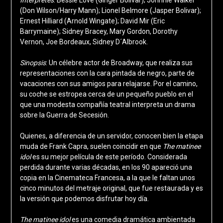
Intérpretes
: Bessie Love (Ginger Bolivar); Johnnie Walker
(Don Wilson/Harry Mann); Lionel Belmore (Jasper Bolivar);
Ernest Hilliard (Arnold Wingate); David Mir (Eric
Barrymaine); Sidney Bracey, Mary Gordon, Dorothy
Vernon, Joe Bordeaux, Sidney D´Albrook.
Sinopsis
: Un célebre actor de Broadway, que realiza sus
representaciones con la cara pintada de negro, parte de
vacaciones con sus amigos para relajarse. Por el camino,
su coche se estropea cerca de un pequeño pueblo en el
que una modesta compañía teatral interpreta un drama
sobre la Guerra de Secesión.
Quienes, a diferencia de un servidor, conocen bien la etapa
muda de Frank Capra, suelen coincidir en que
The matinee
idol
es su mejor película de este período. Considerada
perdida durante varias décadas, en los 90 apareció una
copia en la Cinemateca Francesa, a la que le faltan unos
cinco minutos del metraje original, que fue restaurada y es
la versión que podemos disfrutar hoy día.
The matinee idol
es una comedia dramática ambientada