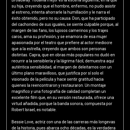
Broadway. Todavía mejor es la escena siguiente, en la que
su hija, creyendo que el hombre, enfermo, no pudo asistir
al estreno, intenta ahorrarle la humillación y le narra el
éxito obtenido, pero no su causa. Don, que ha participado
del cachondeo de sus iguales, se siente culpable porque, al
margen de las fans, los lujosos camerinos y los trajes
caros, ama su profesión, y se enamora de esa mujer
apasionada por el teatro que prefiere al actor mediocre
que a la estrella, creyendo que ambos son personas
distintas. Capra, que en obras más populares no dudó en
recurrir a la sensiblería y la lágrima fácil, demuestra aquí
auténtica sensibilidad, al margen de deleitarnos con un
último plano maravilloso, que justifica por sí solo el
visionado de la película y hace sentir gratitud hacia
quienes la reencontraron y restauraron. Un montaje
magnífico y una fotografía de calidad completan un
excelente film que, en su versión restaurada, ofrece una
virtud añadida, porque la banda sonora, compuesta por
Robert Israel, es notable.
Bessie Love, actriz con una de las carreras más longevas
de la historia, pues abarca ocho décadas, es la verdadera