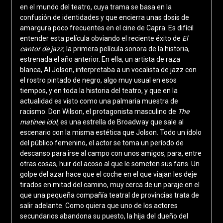
en el mundo del teatro, cuya trama se basa en la
confusión de identidades y que encierra unas dosis de
amargura poco frecuentes en el cine de Capra. Es difícil
entender esta película obviando el reciente éxito de
El
cantor de jazz
, la primera película sonora de la historia,
estrenada el año anterior. En ella, un artista de raza
blanca, Al Jolson, interpretaba a un vocalista de jazz con
el rostro pintado de negro, algo muy usual en esos
tiempos, y en toda la historia del teatro, y que en la
actualidad es visto como una palmaria muestra de
racismo. Don Wilson, el protagonista masculino de
The
matinee idol,
es una estrella de Broadway que sale al
escenario con la misma estética que Jolson. Todo un ídolo
del público femenino, el actor se toma un período de
descanso para irse al campo con unos amigos, para, entre
otras cosas, huir del acoso al que le someten sus fans. Un
golpe del azar hace que el coche en el que viajan les deje
tirados en mitad del camino, muy cerca de un paraje en el
que una pequeña compañía teatral de provincias trata de
salir adelante. Como quiera que uno de los actores
secundarios abandona su puesto, la hija del dueño del