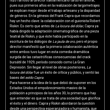
hizo famoso al director italoamericano tardó en aflorar,
pues sus primeros años en la realización de largometrajes
se explican mejor desde el trabajo artesano y la disparidad
de géneros. En la génesis del Frank Capra que recordamos
hay un hecho clave: la colaboración con el guionista Robert
Riskin. Es cierto que antes de
La locura del dólar
, Capra ya
había dirigido la adaptación cinematográfica de una pieza
teatral de Riskin, y que éste había participado en la
escritura de los diálogos de
La jaula de oro
, pero el propio
director manifestó que la primera colaboración auténtica
entre ambos tuvo lugar en esta comedia dramática
surgida de las catastróficas consecuencias del crack
bursátil de 1929, período conocido como La Gran
Depresión. Sin llegar al nivel de obras posteriores,
La
locura del dólar
fue un éxito de crítica y público, y sentó las
bases del
estilo Capra
.
Para hacerse a la idea de lo que debió de suponer en los
Estados Unidos el empobrecimiento masivo de la
población a principios de los años 30, lo primero que hay
que entender es que se trata de una sociedad que glorifica
el éxito y el dinero. Capra y Riskin abordaron la cuestión
desde una perspectiva esperanzadora y humanista, que