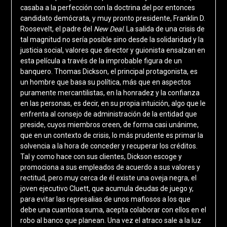
casaba a la perfección con la doctrina del por entonces
candidato demócrata, y muy pronto presidente, Franklin D.
Roosevelt, el padre del
New Deal
. La salida de una crisis de
tal magnitud no sería posible sino desde la solidaridad y la
justicia social, valores que director y guionista ensalzan en
esta película a través de la improbable figura de un
banquero. Thomas Dickson, el principal protagonista, es
un hombre que basa su política, más que en aspectos
puramente mercantilistas, en la honradez y la confianza
en las personas, es decir, en su propia intuición, algo que le
enfrenta al consejo de administración de la entidad que
preside, cuyos miembros creen, de forma casi unánime,
que en un contexto de crisis, lo más prudente es primar la
solvencia a la hora de conceder y recuperar los créditos.
Tal y como hace con sus clientes, Dickson escoge y
promociona a sus empleados de acuerdo a sus valores y
rectitud, pero muy cerca de él existe una oveja negra, el
joven ejecutivo Cluett, que acumula deudas de juego y,
para evitar las represalias de unos mafiosos a los que
debe una cuantiosa suma, acepta colaborar con ellos en el
robo al banco que planean. Una vez el atraco sale a la luz