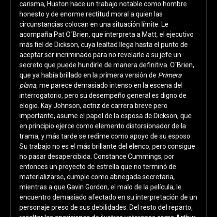
carisma, Huston hace un trabajo notable como hombre
honesto y de enorme rectitud moral a quien las
circunstancias colocan en una situación límite. Le
acompaña Pat O´Brien, que interpreta a Matt, el ejecutivo
más fiel de Dickson, cuya lealtad llega hasta el punto de
aceptar ser incriminado para no revelarle a su jefe un
secreto que puede hundirle de manera definitiva. O´Brien,
que ya había brillado en la primera versión de
Primera
plana
, me parece demasiado intenso en la escena del
interrogatorio, pero su desempeño general es digno de
elogio. Kay Johnson, actriz de carrera breve pero
importante, asume el papel de la esposa de Dickson, que
en principio ejerce como elemento distorsionador de la
trama, y más tarde se redime como apoyo de su esposo.
Su trabajo no es el más brillante del elenco, pero consigue
no pasar desapercibida. Constance Cummings, por
entonces un proyecto de estrella que no terminó de
materializarse, cumple como abnegada secretaria,
mientras a que Gavin Gordon, el malo de la película, le
encuentro demasiado afectado en su interpretación de un
personaje preso de sus debilidades. Del resto del reparto,