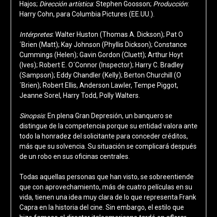
Hajos;
Dirección
artística
: Stephen Goosson;
Producción
:
Harry Cohn, para Columbia Pictures (EE.UU.).
Intérpretes
: Walter Huston (Thomas A. Dickson); Pat O
´Brien (Matt); Kay Johnson (Phyllis Dickson); Constance
Cummings (Helen); Gavin Gordon (Cluett); Arthur Hoyt
(Ives); Robert E. O´Connor (Inspector); Harry C. Bradley
(Sampson); Eddy Chandler (Kelly); Berton Churchill (O
´Brien); Robert Ellis, Anderson Lawler, Tempe Piggot,
Jeanne Sorel, Harry Todd, Polly Walters.
Sinopsis
: En plena Gran Depresión, un banquero se
distingue de la competencia porque su entidad valora ante
todo la honradez del solicitante para conceder créditos,
más que su solvencia. Su situación se complicará después
de un robo en sus oficinas centrales.
Todas aquellas personas que han visto, se sobreentiende
que con aprovechamiento, más de cuatro películas en su
vida, tienen una idea muy clara de lo que representa Frank
Capra en la historia del cine. Sin embargo, el estilo que