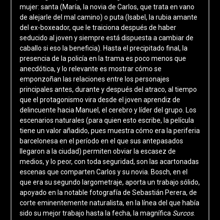
mujer: santa (María, la novia de Carlos, que trata en vano
de alejarle del mal camino) o puta (Isabel, la rubia amante
del ex-boxeador, que le traiciona después de haber
seducido al joven y siempre está dispuesta a cambiar de
caballo si eso la beneficia). Hasta el precipitado final, la
presencia de la policía en la trama es poco menos que
anecdótica, y lo relevante es mostrar cómo se
emponzoñan las relaciones entre los personajes
principales antes, durante y después del atraco, al tiempo
que el protagonismo vira desde el joven aprendiz de
delincuente hacia Manuel, el cerebro y líder del grupo. Los
escenarios naturales (para quien esto escribe, la película
tiene un valor añadido, pues muestra cómo era la periferia
barcelonesa en el período en el que sus antepasados
llegaron a la ciudad) permiten obviar la escasez de
medios, y lo peor, con toda seguridad, son las acartonadas
escenas que comparten Carlos y su novia. Bosch, en el
que era su segundo largometraje, aporta un trabajo sólido,
apoyado en la notable fotografía de Sebastián Perera, de
corte eminentemente naturalista, en la línea del que había
sido su mejor trabajo hasta la fecha, la magnífica
Surcos
.