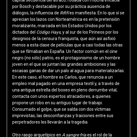
por Bosch y destacable por su práctica ausencia de
diálogos, la influencia de
Rififí
es manifiesta. En lo que sí se
aprecian los lazos con Norteamérica es en la pretensión
moralizante, marcada en los Estados Unidos por los
dictados del
Código Hays
, y al sur de los Pirineos por los
designios de la censura franquista, que aún así asfixió
menos a esta clase de películas que a casi todas las otras
que se filmaban en España. Un factor común en el cine
negro (no sólo) patrio, es el protagonismo de un hombre
joven en el que se juntan las grandes ambiciones y las
escasas ganas de dar un palo al agua para materializarlas.
En este caso, el hombre es Carlos, que renuncia a un
empleo mal pagado en una empresa textil y, a través de
una antigua estrella del boxeo en pleno derrumbe vital,
contacta con unos expertos atracadores, a quienes
propone un robo en su antiguo lugar de trabajo.
Consumado el golpe, que se salda con dos víctimas
imprevistas, las desconfianzas y traiciones entre sus
perpetradores les llevarán a la tragedia.
Otro rasgo arquetípico en
A sangre fría
es el rol de la