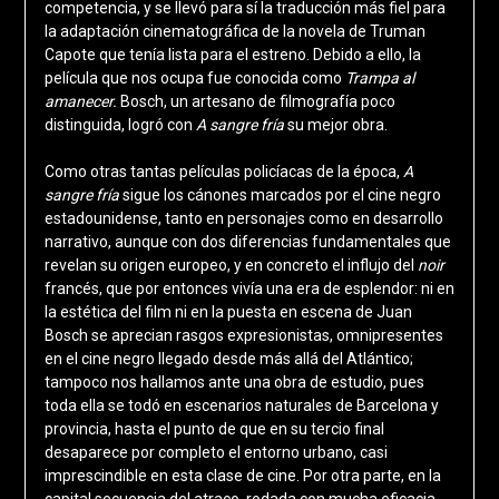
competencia, y se llevó para sí la traducción más fiel para
la adaptación cinematográfica de la novela de Truman
Capote que tenía lista para el estreno. Debido a ello, la
película que nos ocupa fue conocida como
Trampa al
amanecer.
Bosch, un artesano de filmografía poco
distinguida, logró con
A sangre fría
su mejor obra.
Como otras tantas películas policíacas de la época,
A
sangre fría
sigue los cánones marcados por el cine negro
estadounidense, tanto en personajes como en desarrollo
narrativo, aunque con dos diferencias fundamentales que
revelan su origen europeo, y en concreto el influjo del
noir
francés, que por entonces vivía una era de esplendor: ni en
la estética del film ni en la puesta en escena de Juan
Bosch se aprecian rasgos expresionistas, omnipresentes
en el cine negro llegado desde más allá del Atlántico;
tampoco nos hallamos ante una obra de estudio, pues
toda ella se todó en escenarios naturales de Barcelona y
provincia, hasta el punto de que en su tercio final
desaparece por completo el entorno urbano, casi
imprescindible en esta clase de cine. Por otra parte, en la
capital secuencia del atraco, rodada con mucha eficacia