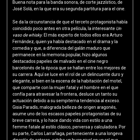
Buena nota para la banda sonora, de corte jazzístico, de
José Solá, en la que era su segunda partitura para el cine.
Se da la circunstancia de que el terceto protagonista había
coincidido poco antes en otra película, la interesante
Un
vaso de whisky
. El más experto de todos ellos era Arturo
Fernández, quien ya había destacado en el drama y la
comedia y que, a diferencia del galán maduro que
permanece en la memoria popular, hizo algunos
destacados papeles de malvado en el cine negro
barcelonés de la época que se hallan entre los mejores de
su carrera. Aquí se luce en el rol de un delincuente duro y
elegante, si bien en la escena de la habitación del motel,
que comparte con la mujer fatal y el hombre en el que
confía para atravesar la frontera, desluce un tanto su
actuación debido a su sempiterna tendencia al exceso.
Gisia Paradís, malograda belleza de origen aragonés,
asume uno de los escasos papeles protagonistas de su
breve carrera, y lo hace dando vida con estilo a una
femme fatale al estilo clásico, perversa y calculadora. Por
su parte, Carlos Larrañaga, perteneciente a una longeva
dinastía de actores, exhibe un buen nivel en un rol que