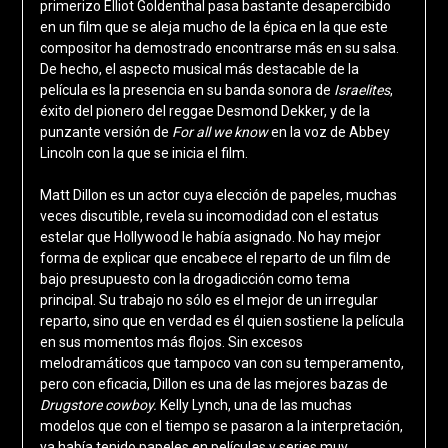
primerizo Elliot Goldenthal pasa bastante desapercibido
en un film que se aleja mucho de la épica en la que este
compositor ha demostrado encontrarse más en su salsa.
De hecho, el aspecto musical más destacable de la
película es la presencia en su banda sonora de
Israelites
,
éxito del pionero del reggae Desmond Dekker, y de la
punzante versión de
For all we know
en la voz de Abbey
Lincoln con la que se inicia el film.
Matt Dillon es un actor cuya elección de papeles, muchas
veces discutible, revela su incomodidad con el estatus
estelar que Hollywood le había asignado. No hay mejor
forma de explicar que encabece el reparto de un film de
bajo presupuesto con la drogadicción como tema
principal. Su trabajo no sólo es el mejor de un irregular
reparto, sino que en verdad es él quien sostiene la película
en sus momentos más flojos. Sin excesos
melodramáticos que tampoco van con su temperamento,
pero con eficacia, Dillon es una de las mejores bazas de
Drugstore cowboy.
Kelly Lynch, una de las muchas
modelos que con el tiempo se pasaron a la interpretación,
ya había tenido papeles en películas y series muy