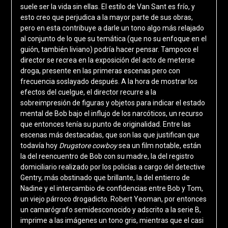
suele ser la vida sin ellas. El estilo de Van Sant es frío, y
esto creo que perjudica a la mayor parte de sus obras,
pero en esta contribuye a darle un tono algo más relajado
al conjunto de lo que su temática (que no su enfoque en el
guión, también liviano) podría hacer pensar. Tampoco el
director se recrea en la exposición del acto de meterse
droga, presente en las primeras escenas pero con
frecuencia soslayado después. A la hora de mostrar los
efectos del cuelgue, el director recurre a la
sobreimpresión de figuras y objetos para indicar el estado
mental de Bob bajo el influjo de los narcóticos, un recurso
que entonces tenía su punto de originalidad. Entre las
escenas más destacadas, que son las que justifican que
todavía hoy
Drugstore cowboy
sea un film notable, están
la del reencuentro de Bob con su madre, la del registro
domiciliario realizado por los policías a cargo del detective
Gentry, más obstinado que brillante, la del entierro de
Nadine y el intercambio de confidencias entre Bob y Tom,
un viejo párroco drogadicto. Robert Yeoman, por entonces
un camarógrafo semidesconocido y adscrito a la serie B,
imprime a las imágenes un tono gris, mientras que el casi