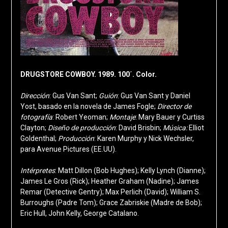
DRUGSTORE COWBOY. 1989. 100´. Color.
Dirección
: Gus Van Sant;
Guión
: Gus Van Sant y Daniel
Yost, basado en la novela de James Fogle;
Director de
fotografía
: Robert Yeoman;
Montaje
: Mary Bauer y Curtiss
Clayton;
Diseño de producción
: David Brisbin;
Música:
Elliot
Goldenthal;
Producción
: Karen Murphy y Nick Wechsler,
para Avenue Pictures (EE.UU).
Intérpretes
: Matt Dillon (Bob Hughes); Kelly Lynch (Dianne);
James Le Gros (Rick); Heather Graham (Nadine); James
Remar (Detective Gentry); Max Perlich (David); William S.
Burroughs (Padre Tom); Grace Zabriskie (Madre de Bob);
Eric Hull, John Kelly, George Catalano.