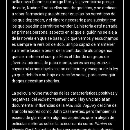
bella novia Dianne, su amigo Rick y la jovencísima pareja
de este, Nadine. Todos ellos son drogadictos, y se dedican
a robar farmacias para obtener en ellas los narcóticos de
los que dependen, y el dinero necesario para subsistir con
los que pueden permitirse vender. La historia está narrada
en primera persona, aspecto en el que el guión no se aleja
de la novela en que se basa, y lo que vemos y escuchamos
es siempre la versión de Bob, un tipo capaz de mantener
su mente lúcida a pesar de la cantidad de alucinógenos
que se mete en el cuerpo. Él es el líder de un grupo de
jóvenes ladrones de poca monta, seres sin esperanza
cuyos máximos objetivos son colocarse y escapar de la ley
ya que, debido a su baja extracción social, para conseguir
drogas necesitan robarlas.
La película reúne muchas de las características,positivas y
negativas, del
indie
norteamericano. Hay un claro afán
documental, influencias de la
Nouvelle Vague
y del cine de
francotiradores como John Cassavetes, pero también un
exceso de glamour en algunos aspectos que la alejan de
películas señeras sobre la toxicomanía como
Pánico en
Needle Park
. No hablo de las recreaciones de los atracos,