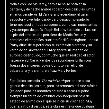
rodaje con Leo McCarey, pero eso no se nota en la
pantalla, y de hecho ambos rodaron dos películas juntos
en años venideros. El Cary Grant legendario, el galán
seductor y divertido, dandy pero desacomplejado, lo
tenemos aquí en toda su esencia, como casi nunca antes
y ya siempre después. Ralph Bellamy también se luce en
la piel del empresario petrolero del Medio Oeste, y
completa el magnífico cuarteto Cecil Cunningham, una tía
Patsy difícil de superar con su expresión hierática y su
verbo ácido. Alexander D´Arcy aporta su imagen de
europeo distinguido, por mucho que en realidad el actor
naciera en El Cairo, y entre los secundarios brillan con
fuerza dos mujeres: Joyce Compton en el rol de
cabaretera, y la siempre eficaz Mary Forbes.
Fantástica comedia,
The awful truth
pertenece a esa
galería de películas que, para los amantes del cine clásico
(es decir, para los amantes del cine a secas) supone
siempre un chute de vitalidad, con independencia del
estado de ánimo con el que se inicie su visionado. Muy
buena, y muy divertida, esta obra es mejor que cualquier