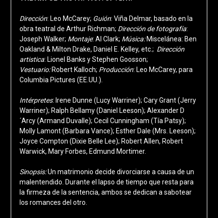
Dirección
: Leo McCarey;
Guión
: Viña Delmar, basado en la
obra teatral de Arthur Richman;
Dirección de fotografía
:
Joseph Walker;
Montaje
: Al Clark;
Música:
Miscelánea: Ben
Oakland & Milton Drake, Daniel E. Kelley, etc.;
Dirección
artistica
: Lionel Banks y Stephen Goosson;
Vestuario:
Robert Kalloch;
Producción
: Leo McCarey, para
Columbia Pictures (EE.UU.).
Intérpretes
: Irene Dunne (Lucy Warriner); Cary Grant (Jerry
Warriner); Ralph Bellamy (Daniel Leeson); Alexander D
´Arcy (Armand Duvalle); Cecil Cunningham (Tía Patsy);
Molly Lamont (Barbara Vance); Esther Dale (Mrs. Leeson);
Joyce Compton (Dixie Belle Lee); Robert Allen, Robert
Warwick, Mary Forbes, Edmund Mortimer.
Sinopsis:
Un matrimonio decide divorciarse a causa de un
malentendido. Durante el lapso de tiempo que resta para
la firmeza de la sentencia, ambos se dedican a sabotear
los romances del otro.