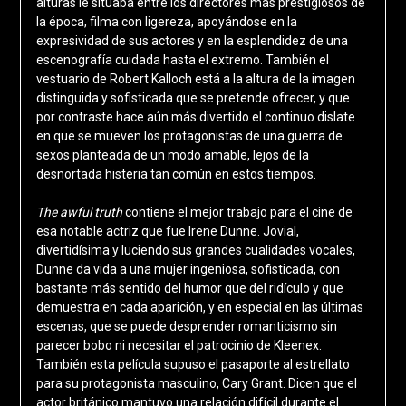
alturas le situaba entre los directores más prestigiosos de
la época, filma con ligereza, apoyándose en la
expresividad de sus actores y en la esplendidez de una
escenografía cuidada hasta el extremo. También el
vestuario de Robert Kalloch está a la altura de la imagen
distinguida y sofisticada que se pretende ofrecer, y que
por contraste hace aún más divertido el continuo dislate
en que se mueven los protagonistas de una guerra de
sexos planteada de un modo amable, lejos de la
desnortada histeria tan común en estos tiempos.
The awful truth
contiene el mejor trabajo para el cine de
esa notable actriz que fue Irene Dunne. Jovial,
divertidísima y luciendo sus grandes cualidades vocales,
Dunne da vida a una mujer ingeniosa, sofisticada, con
bastante más sentido del humor que del ridículo y que
demuestra en cada aparición, y en especial en las últimas
escenas, que se puede desprender romanticismo sin
parecer bobo ni necesitar el patrocinio de Kleenex.
También esta película supuso el pasaporte al estrellato
para su protagonista masculino, Cary Grant. Dicen que el
actor británico mantuvo una relación difícil durante el