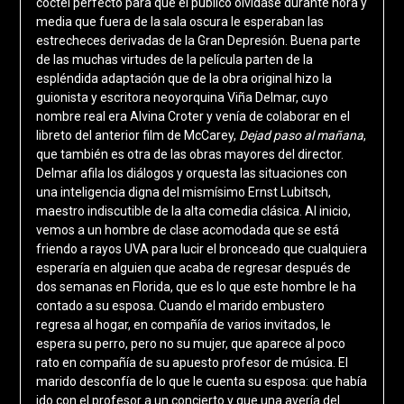
cóctel perfecto para que el público olvidase durante hora y
media que fuera de la sala oscura le esperaban las
estrecheces derivadas de la Gran Depresión. Buena parte
de las muchas virtudes de la película parten de la
espléndida adaptación que de la obra original hizo la
guionista y escritora neoyorquina Viña Delmar, cuyo
nombre real era Alvina Croter y venía de colaborar en el
libreto del anterior film de McCarey,
Dejad paso al mañana
,
que también es otra de las obras mayores del director.
Delmar afila los diálogos y orquesta las situaciones con
una inteligencia digna del mismísimo Ernst Lubitsch,
maestro indiscutible de la alta comedia clásica. Al inicio,
vemos a un hombre de clase acomodada que se está
friendo a rayos UVA para lucir el bronceado que cualquiera
esperaría en alguien que acaba de regresar después de
dos semanas en Florida, que es lo que este hombre le ha
contado a su esposa. Cuando el marido embustero
regresa al hogar, en compañía de varios invitados, le
espera su perro, pero no su mujer, que aparece al poco
rato en compañía de su apuesto profesor de música. El
marido desconfía de lo que le cuenta su esposa: que había
ido con el profesor a un concierto y que una avería del