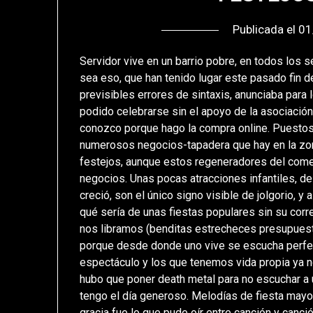
Publicada el
01
Servidor vive en un barrio pobre, en todos los s
sea eso, que han tenido lugar este pasado fin de 
previsibles errores de sintaxis, anunciaba par
podido celebrarse sin el apoyo de la asociació
conozco porque hago la compra online. Puestos 
numerosos negocios-tapadera que hay en la zon
festejos, aunque estos regeneradores del comer
negocios. Unas pocas atracciones infantiles, de
creció, son el único signo visible de jolgorio, y 
qué sería de unas fiestas populares sin su corr
nos libramos (benditas estrecheces presupuestar
porque desde donde uno vive se escucha perfec
espectáculo y los que tenemos vida propia ya 
hubo que poner death metal para no escuchar a 
tengo el día generoso. Melodías de fiesta mayo
gracia fue lo que pude oír entre canción y canc