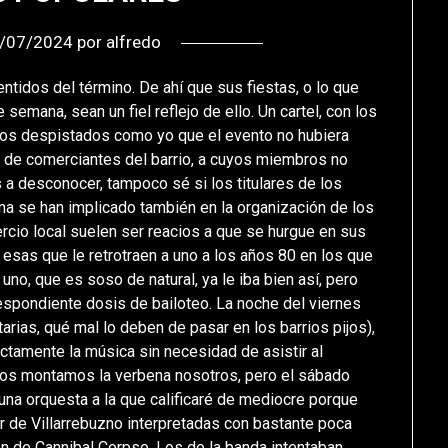
/07/2024
por
alfredo
entidos del término. De ahí que sus fiestas, o lo que
semana, sean un fiel reflejo de ello. Un cartel, con los
a los despistados como yo que el evento no hubiera
n de comerciantes del barrio, a cuyos miembros no
a desconocer, tampoco sé si los titulares de los
a se han implicado también en la organización de los
cio local suelen ser reacios a que se hurgue en sus
 esas que le retrotraen a uno a los años 80 en los que
a uno, que es soso de natural, ya le iba bien así, pero
espondiente dosis de bailoteo. La noche del viernes
ias, qué mal lo deben de pasar en los barrios pijos),
tamente la música sin necesidad de asistir al
nos montamos la verbena nosotros, pero el sábado
una orquesta a la que calificaré de mediocre porque
r de Villarrebuzno interpretadas con bastante poca
ión de Cannibal Corpse. Los de la banda intentaban