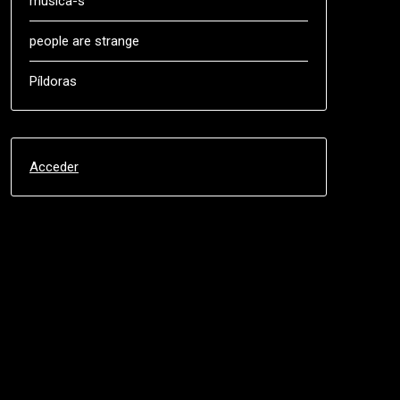
música-s
people are strange
Píldoras
Acceder