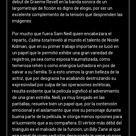
debut de Graeme Revell en la banda sonora de un
largometraje de ficción es digno de elogio, por ser un
excelente complemento de la tensión que desprenden las
imágenes.
Por mucho que fuera Sam Neill quien encabezara el
reparto,
Calma total
reveló al mundo el talento de Nicole
Kidman, que en su primer trabajo importante se lució en
un papel que le permitió exhibir una gran variedad de
registros, ya sea como esposa traumatizada, como
temerosa rehén o como enérgica luchadora en pos de
salvar a su familia. Si a esto unimos la gran belleza de la
actriz, que por desgracia ha acabando destrozando su
expresividad por culpa de las operaciones estéticas,
resulta evidente que la película significó el advenimiento
de una gran estrella. Neill, ya muy bregado en las
pantallas, resuelve bien un papel que, por la contención
emocional y el aislamiento que vive su personaje durante
buena parte de la película, le otorga menos opciones para
el lucimiento que a su compañera. El vértice más débil del
triángulo es el malvado de la función, un Billy Zane al que
ese papel de joven seductor desquiciado le viene un poco