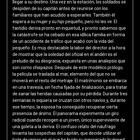
llegar a su destino. Una vez en la estación, los soldados se
despiden de su capitán antes de reunirse con los
familiares que han acudido a esperarles. También él
espera a su mujer y su hijo pequeño, pero no les ve. El
fastidio deriva pronto en inquietud, y pronto sabemos que
la catástrofe se ha cebado en esa idílica familia en forma
de un accidente de tráfico que acabó con la vida del
pequeño. Es muy destacable la labor del director a la hora
de mostrar que la soledad del oficial en el andén es el
preludio de su desgracia, expuesta en unas analepsis que
son como chispazos. Después de este modélico prólogo,
la película se traslada al mar, elemento del que no se
moverá en el resto del metraje. El matrimonio se embarca
en una travesía, sin fecha fijada de finalización, para tratar
de sanar las heridas causadas por su pérdida. Durante tres
semanas ni siquiera se cruzan con otros navíos y, durante
ese tiempo, la esposa ha conseguido recuperar cierta
presencia de ánimo. El panorama experimenta un giro
radical cuando recogen a un joven, único superviviente de
una goleta a la deriva. El confuso relato del náufrago
levanta las sospechas del capitán, que decide utilizar el
bote de remos en el que ha huido su inesperado huésped