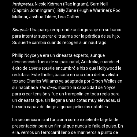
Intérpretes
: Nicole Kidman (Rae Ingram); Sam Neill
(Capitán John Ingram); Billy Zane (Hughie Warriner); Rod
Mullinar, Joshua Tilden, Lisa Collins.
Sinopsis
: Una pareja emprende un largo viaje en su barco
para intentar superar el trauma por la pérdida de su hijo.
Su suerte cambia cuando recogen a un náufrago.
Phillip Noyce ya era un cineasta experto, aunque
desconocido fuera de su país natal, Australia, cuando el
éxito de
Calma total
le encumbró e hizo que Hollywood le
reclutara. Este thriller, basado en una obra del novelista
texano Charles Williams ya adaptada por Orson Welles en
su inacabada
The deep
, mostró la capacidad de Noyce
para crear tensión y fue un trampolín en toda regla para
un cineasta que, sin llegar a unas cotas muy elevadas, sí
ha sido capaz de dirigir algunas películas notables.
La secuencia inicial funciona como excelente tarjeta de
presentación para un film al que nunca le falla el pulso. En
ella, vemos un ferrocarril lleno de marineros a punto de