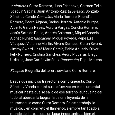
Intérpretes
: Curro Romero, Juan Echanove, Carmen Tello,
Joaquín Sabina, Juan Antonio Ruiz
Espartaco
, Gonzalo
Sánchez Conde
Gonzalito
, María Romero, Buendía
Romero, Pedro Algaba, Carlos Herrera, Antonio Burgos,
Alberto García Reyes, Aurora Vargas, Concha Romero,
Jesús Soto de Paula, Andrés Calamaro, Miquel Barceló,
Alonso Núñez
Rancapino
, Miguel Poveda, Pepe Luis
Vázquez, Victorino Martín, Álvaro Domecq, Goran Sward,
Jimmy Sward, José María García, Pablo Aguado, Oliver
Félix Romero, Cristina Sanchez, Pedro Piqueras, Diego
Urdiales, José Cortés Jiménez
Pansequito
, Pepe Moreno.
Sinopsis
: Biografía del torero sevillano Curro Romero.
Desde que inició su trayectoria como cineasta, Curro
Sánchez Varela centró sus esfuerzos en el documental
musical, hasta que se salió de ese terreno, aunque no del
todo, al abordar la biografía de una leyenda de la
tauromaquia como Curro Romero. En este trabajo, la
música, y en concreto el flamenco, siempre tan ligado al
mundo del toro, ocupa un lugar importante, si bien el