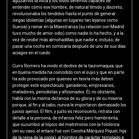
aguzamos la vista y los oídos seremos capaces de
entender cómo ese hombre, de natural tímido y discreto,
revolucionaba los tendidos hasta el punto de generar
ciegas idolatrías (algunas en lugares tan lejanos como
Suecia) y reinar en la Maestranza (su relación con Madrid
tuvo mucho de amor-odio) como nadie lo ha hecho, y a la
vez de recibir más almohadillas que nadie e, incluso, de
pasar una noche en comisaría después de uno de sus días
aciagos en el ruedo.
Curro Romero ha vivido el declive de la tauromaquia, que
en buena medida ha coincidido con el suyo y que en parte
ha sido provocado por quienes en teoría más deben
proteger este espectáculo: ganaderos, empresarios,
matadores, periodistas y aficionados. Él, no obstante,
habla con la misma distancia de su gloria y de su miseria
porque, al fin y al cabo, nunca le importaron demasiado los
juicios ajenos. El film, y justo es reconocerlo, retrata con
detalle a la persona, de infancia feliz pero hambrienta,
que sucumbió al tópico del matrimonio con la folclórica
(en su caso, el enlace fue con Concha Márquez Piquer, hija
de la reina de la copla), al hombre de carácter templado e