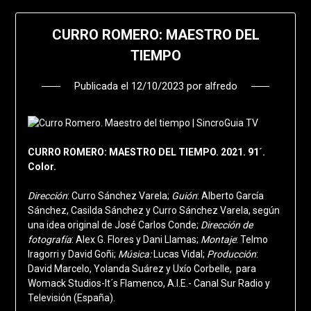
CURRO ROMERO: MAESTRO DEL
TIEMPO
Publicada el
12/10/2023
por
alfredo
CURRO ROMERO: MAESTRO DEL TIEMPO. 2021. 91´.
Color.
Dirección
: Curro Sánchez Varela;
Guión
: Alberto García
Sánchez, Casilda Sánchez y Curro Sánchez Varela, según
una idea original de José Carlos Conde;
Dirección de
fotografía
: Alex G. Flores y Dani Llamas;
Montaje
: Telmo
Iragorri y David Goñi;
Música:
Lucas Vidal;
Producción
:
David Marcelo, Yolanda Suárez y Uxío Corbelle, para
Womack Studios-It´s Flamenco, A.I.E.- Canal Sur Radio y
Televisión (España).