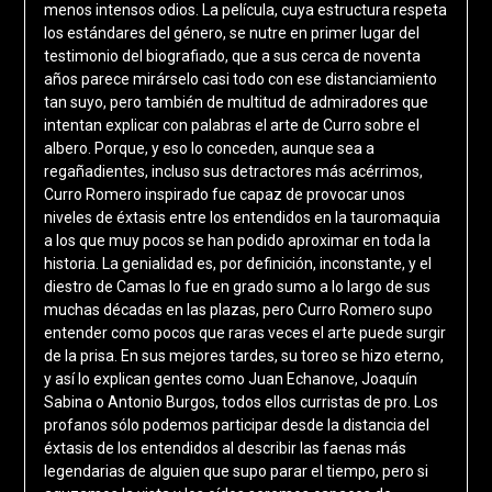
menos intensos odios. La película, cuya estructura respeta
los estándares del género, se nutre en primer lugar del
testimonio del biografiado, que a sus cerca de noventa
años parece mirárselo casi todo con ese distanciamiento
tan suyo, pero también de multitud de admiradores que
intentan explicar con palabras el arte de Curro sobre el
albero. Porque, y eso lo conceden, aunque sea a
regañadientes, incluso sus detractores más acérrimos,
Curro Romero inspirado fue capaz de provocar unos
niveles de éxtasis entre los entendidos en la tauromaquia
a los que muy pocos se han podido aproximar en toda la
historia. La genialidad es, por definición, inconstante, y el
diestro de Camas lo fue en grado sumo a lo largo de sus
muchas décadas en las plazas, pero Curro Romero supo
entender como pocos que raras veces el arte puede surgir
de la prisa. En sus mejores tardes, su toreo se hizo eterno,
y así lo explican gentes como Juan Echanove, Joaquín
Sabina o Antonio Burgos, todos ellos curristas de pro. Los
profanos sólo podemos participar desde la distancia del
éxtasis de los entendidos al describir las faenas más
legendarias de alguien que supo parar el tiempo, pero si