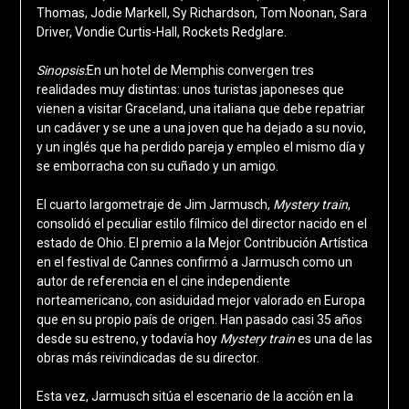
Thomas, Jodie Markell, Sy Richardson, Tom Noonan, Sara
Driver, Vondie Curtis-Hall, Rockets Redglare.
Sinopsis:
En un hotel de Memphis convergen tres
realidades muy distintas: unos turistas japoneses que
vienen a visitar Graceland, una italiana que debe repatriar
un cadáver y se une a una joven que ha dejado a su novio,
y un inglés que ha perdido pareja y empleo el mismo día y
se emborracha con su cuñado y un amigo.
El cuarto largometraje de Jim Jarmusch,
Mystery train
,
consolidó el peculiar estilo fílmico del director nacido en el
estado de Ohio. El premio a la Mejor Contribución Artística
en el festival de Cannes confirmó a Jarmusch como un
autor de referencia en el cine independiente
norteamericano, con asiduidad mejor valorado en Europa
que en su propio país de origen. Han pasado casi 35 años
desde su estreno, y todavía hoy
Mystery train
es una de las
obras más reivindicadas de su director.
Esta vez, Jarmusch sitúa el escenario de la acción en la