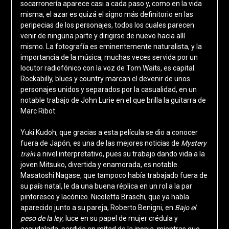
socarronería aparece casi a cada paso y, como en la vida
misma, el azar es quizá el signo más definitorio en las
peripecias de los personajes, todos los cuales parecen
venir de ninguna parte y dirigirse de nuevo hacia allí
mismo. La fotografía es eminentemente naturalista, y la
importancia de la música, muchas veces servida por un
locutor radiofónico con la voz de Tom Waits, es capital.
Rockabilly, blues y country marcan el devenir de unos
personajes unidos y separados por la casualidad, en un
notable trabajo de John Lurie en el que brilla la guitarra de
Marc Ribot.
Yuki Kudoh, que gracias a esta película se dio a conocer
fuera de Japón, es una de las mejores noticias de
Mystery
train
a nivel interpretativo, pues su trabajo dando vida a la
joven Mitsuko, divertida y enamorada, es notable.
Masatoshi Nagase, que tampoco había trabajado fuera de
su país natal, le da una buena réplica en un rol a la par
pintoresco y lacónico. Nicoletta Braschi, que ya había
aparecido junto a su pareja, Roberto Benigni, en
Bajo el
peso de la ley
, luce en su papel de mujer crédula y
acaudalada, perdida en mitad de la inopia, mientras que