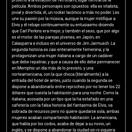
película. Ambos personajes son opuestos: ella es vitalista,
jovial y divertida; él, un rocker lacónico a más no poder. Les
une su pasión por la música, aunque la mujer mitifique a
Elvis y él rebaje continuamente su entusiasmo diciendo
que Carl Perkins era mejor, y también el sexo, que por algo
es el motor de las parejas jóvenes, en Japón, en
Calasparra e incluso en el universo de Jim Jarmusch. La
segunda historia es casi enteramente femenina, y la
protagonizan una mujer italiana a cargo de un cadáver
que debe repatriar, y que a causa de ello debe permanecer
en Memphis un día más de lo previsto, y una
norteamericana, con la que choca (literalmente) a la
entrada del hotel de antes, justo cuando la segunda se
dispone a abandonarlo entre reproches por no tener los 22
dólares que cuesta la habitación para una noche. Como la
italiana, acosada por un tipo que la ha estafado en una
cafetería con la falsa historia del fantasma de Elvis, va
sobrada de recursos pero no quiere quedarse sola, ambas
mujeres acaban compartiendo habitación. La americana,
que habla por los codos, acaba de dejar a su novio, un
inglés, y se dispone a abandonar la ciudad sin ni siquiera