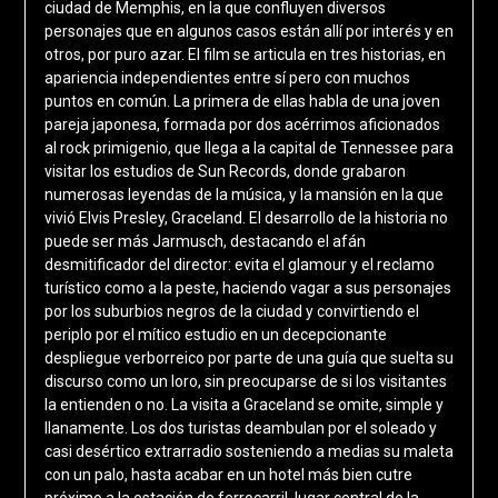
ciudad de Memphis, en la que confluyen diversos
personajes que en algunos casos están allí por interés y en
otros, por puro azar. El film se articula en tres historias, en
apariencia independientes entre sí pero con muchos
puntos en común. La primera de ellas habla de una joven
pareja japonesa, formada por dos acérrimos aficionados
al rock primigenio, que llega a la capital de Tennessee para
visitar los estudios de Sun Records, donde grabaron
numerosas leyendas de la música, y la mansión en la que
vivió Elvis Presley, Graceland. El desarrollo de la historia no
puede ser más Jarmusch, destacando el afán
desmitificador del director: evita el glamour y el reclamo
turístico como a la peste, haciendo vagar a sus personajes
por los suburbios negros de la ciudad y convirtiendo el
periplo por el mítico estudio en un decepcionante
despliegue verborreico por parte de una guía que suelta su
discurso como un loro, sin preocuparse de si los visitantes
la entienden o no. La visita a Graceland se omite, simple y
llanamente. Los dos turistas deambulan por el soleado y
casi desértico extrarradio sosteniendo a medias su maleta
con un palo, hasta acabar en un hotel más bien cutre
próximo a la estación de ferrocarril, lugar central de la