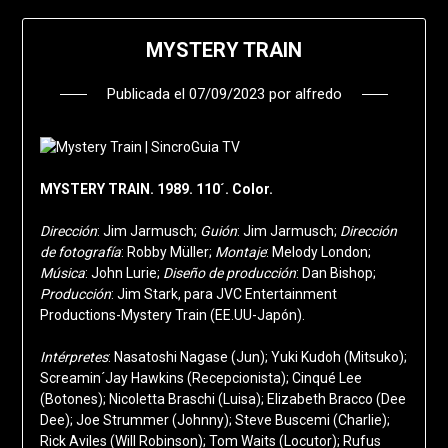
MYSTERY TRAIN
Publicada el
07/09/2023
por
alfredo
MYSTERY TRAIN. 1989. 110´. Color.
Dirección
: Jim Jarmusch;
Guión
: Jim Jarmusch;
Dirección
de fotografía
: Robby Müller;
Montaje
: Melody London;
Música
: John Lurie;
Diseño de producción
: Dan Bishop;
Producción
: Jim Stark, para JVC Entertainment
Productions-Mystery Train (EE.UU-Japón).
Intérpretes
: Nasatoshi Nagase (Jun); Yuki Kudoh (Mitsuko);
Screamin´Jay Hawkins (Recepcionista); Cinqué Lee
(Botones); Nicoletta Braschi (Luisa); Elizabeth Bracco (Dee
Dee); Joe Strummer (Johnny); Steve Buscemi (Charlie);
Rick Aviles (Will Robinson); Tom Waits (Locutor); Rufus