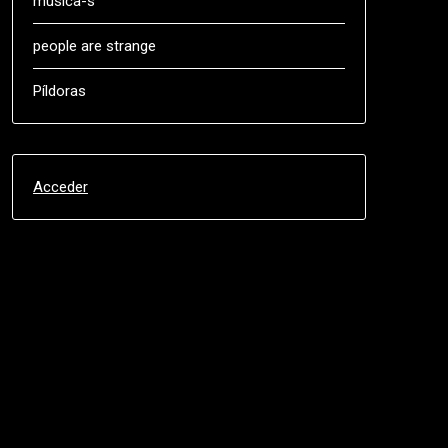
música-s
people are strange
Píldoras
Acceder