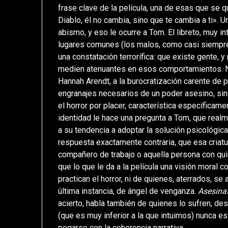
frase clave de la película, una de esas que se q
Diablo, él no cambia, sino que te cambia a ti».
abismo, y eso le ocurre a Tom. El libreto, muy int
lugares comunes (los malos, como casi siempre, 
una constatación terrorífica: que existe gente, 
medien atenuantes en esos comportamientos. No
Hannah Arendt, a la burocratización carente de 
engranajes necesarios de un poder asesino, sin
el horror por placer, característica específicam
identidad le hace una pregunta a Tom, que realm
a su tendencia a adoptar la solución psicológi
respuesta exactamente contraria, que esa criat
compañero de trabajo o aquella persona con qui
que lo que le da a la película una visión moral 
practican el horror, ni de quienes, aterrados, s
última instancia, de ángel de venganza.
Asesina
acierto, habla también de quienes lo sufren, de
(que es muy inferior a la que intuimos) nunca es 
pegarse con la coherencia narrativa.