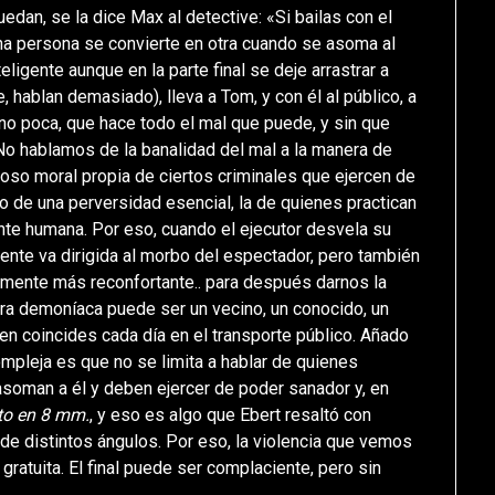
uedan, se la dice Max al detective: «Si bailas con el
 Una persona se convierte en otra cuando se asoma al
eligente aunque en la parte final se deje arrastrar a
hablan demasiado), lleva a Tom, y con él al público, a
y no poca, que hace todo el mal que puede, y sin que
 hablamos de la banalidad del mal a la manera de
poso moral propia de ciertos criminales que ejercen de
o de una perversidad esencial, la de quienes practican
ente humana. Por eso, cuando el ejecutor desvela su
ente va dirigida al morbo del espectador, pero también
camente más reconfortante.. para después darnos la
ura demoníaca puede ser un vecino, un conocido, un
en coincides cada día en el transporte público. Añado
compleja es que no se limita a hablar de quienes
e asoman a él y deben ejercer de poder sanador y, en
to en 8 mm.
, y eso es algo que Ebert resaltó con
sde distintos ángulos. Por eso, la violencia que vemos
gratuita. El final puede ser complaciente, pero sin