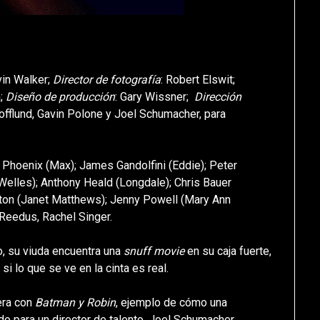
vin Walker;
Director de fotografía
: Robert Elswit;
a;
Diseño de producción
: Gary Wissner;
Dirección
offlund, Gavin Polone y Joel Schumacher, para
 Phoenix (Max); James Gandolfini (Eddie); Peter
Welles); Anthony Heald (Longdale); Chris Bauer
orton (Janet Matthews); Jenny Powell (Mary Ann
Reedus, Rachel Singer.
, su viuda encuentra una
snuff movie
en su caja fuerte,
i lo que se ve en la cinta es real.
era con
Batman y Robin
, ejemplo de cómo una
o para un director de talento, Joel Schumacher