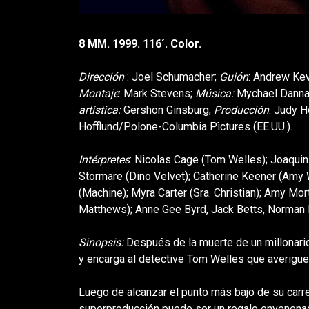
8 MM. 1999. 116´. Color.
Dirección
: Joel Schumacher;
Guión
: Andrew Ke
Montaje
: Mark Stevens;
Música:
Mychael Dann
artística:
Gershon Ginsburg;
Producción
: Judy H
Hofflund/Polone-Columbia Pìctures (EE.UU.).
Intérpretes
: Nicolas Cage (Tom Welles); Joaquin
Stormare (Dino Velvet); Catherine Keener (Amy 
(Machine); Myra Carter (Sra. Christian); Amy M
Matthews); Anne Gee Byrd, Jack Betts, Norman 
Sinopsis:
Después de la muerte de un millonario
y encarga al detective Tom Welles que averigüe s
Luego de alcanzar el punto más bajo de su carr
superproducción puede ser un regalo envenenad