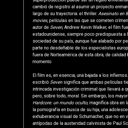
cambió de registro al asumir un proyecto enmar
largo de su trayectoria: el thriller.
Asesinato en
movies
, películas en las que se cometen crímen
autor de
Seven
, Andrew Kevin Walker, el film fu
estadounidense, siempre poco predispuesta a lo
sociedad de su país, aunque fue alabado por p
parte no desdeñable de los especialistas europ
fuera de Norteamérica de esta obra, de calidad 
momento.
El film es, en esencia, una bajada a los infierno
escribió
Seven
significa que ambas películas t
intrincada investigación crimimal que llevará a 
pero, sobre todo, moral. Sin embargo, los may
Hardcore: un mundo oculto
, magnífica obra en 
la pornografía en busca de su hija, una adoles
exhuberancia visual de Schumacher, que no en v
antípodas de la austeridad calvinista de Paul S