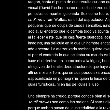
rasgos, hasta el punto de que resulta curioso 
visual (David Fincher marcó escuela, de eso no 
películas compartan guionista. Sea como fuere, 
en 8 mm.
, Tom Welles, es el del espectador. Al 
pequeña, que se ocupa de casos sencillos, aunq
social. El encargo que lo cambia todo ya apunt
al fallecer este, que su caja fuerte guardaba,
imaginar, una película en la que un hombre encap
adolescente. La aterrorizada anciana quiere aver
si por el contrario lo que ocultaba su marido e
hace el detective es, como indica la lógica, busc
otra joven de familia desestructurada que huye a
allí se marcha Tom, que en sus pesquisas encue
especializada en pornografía, quien le hace d
guías turísticas.. ni en las películas al uso.
Uno siempre ha creído, porque conoce bien al se
snuff movies
son como las meigas. Si antes dij
porque ambos pasan de la incredulidad a la reve