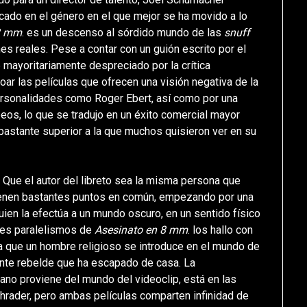
cado en el género en el que mejor se ha movido a lo
 8 mm
. es un descenso al sórdido mundo de las
snuff
es reales. Pese a contar con un guión escrito por el
e mayoritariamente despreciado por la crítica
ar las películas que ofrecen una visión negativa de la
ersonalidades como Roger Ebert, así como por una
eos, lo que se tradujo en un éxito comercial mayor
bastante superior a la que muchos quisieron ver en su
s. Que el autor del libreto sea la misma persona que
ienen bastantes puntos en común, empezando por una
quien la efectúa a un mundo oscuro, en un sentido físico
ores paralelismos de
Asesinato en 8 mm
. los hallo con
la que un hombre religioso se introduce en el mundo de
cente rebelde que ha escapado de casa. La
ano proviene del mundo del videoclip, está en las
chrader, pero ambas películas comparten infinidad de