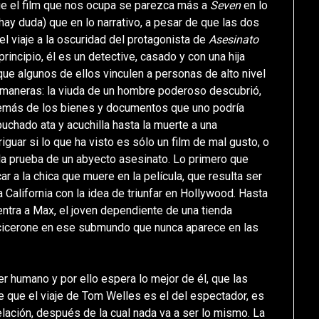
que el film que nos ocupa se parezca más a
Seven
en lo
hay duda) que en lo narrativo, a pesar de que las dos
el viaje a la oscuridad del protagonista de
Asesinato
principio, él es un detective, casado y con una hija
ue algunos de ellos vinculen a personas de alto nivel
a maneras: la viuda de un hombre poderoso descubrió,
 además de los bienes y documentos que uno podría
uchado ata y acuchilla hasta la muerte a una
iguar si lo que ha visto es sólo un film de mal gusto, o
s la prueba de un abyecto asesinato. Lo primero que
ar a la chica que muere en la película, que resulta ser
 California con la idea de triunfar en Hollywood. Hasta
ntra a Max, el joven dependiente de una tienda
e cicerone en ese submundo que nunca aparece en las
r humano y por ello espera lo mejor de él, que las
e que el viaje de Tom Welles es el del espectador, es
lación, después de la cual nada va a ser lo mismo. La