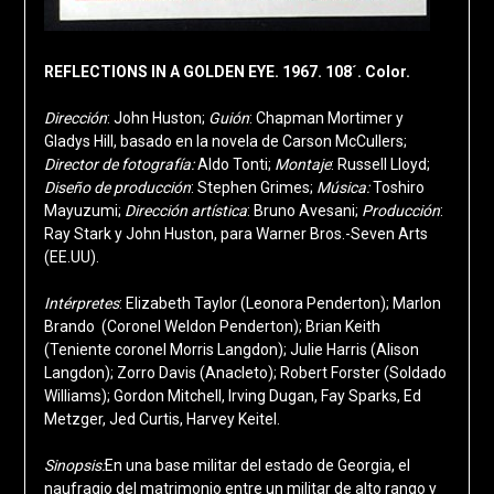
REFLECTIONS IN A GOLDEN EYE. 1967. 108´. Color.
Dirección
: John Huston;
Guión
: Chapman Mortimer y
Gladys Hill, basado en la novela de Carson McCullers;
Director de fotografía:
Aldo Tonti;
Montaje
: Russell Lloyd;
Diseño de producción
: Stephen Grimes;
Música:
Toshiro
Mayuzumi;
Dirección artística
: Bruno Avesani;
Producción
:
Ray Stark y John Huston, para Warner Bros.-Seven Arts
(EE.UU).
Intérpretes
: Elizabeth Taylor (Leonora Penderton); Marlon
Brando (Coronel Weldon Penderton); Brian Keith
(Teniente coronel Morris Langdon); Julie Harris (Alison
Langdon); Zorro Davis (Anacleto); Robert Forster (Soldado
Williams); Gordon Mitchell, Irving Dugan, Fay Sparks, Ed
Metzger, Jed Curtis, Harvey Keitel.
Sinopsis:
En una base militar del estado de Georgia, el
naufragio del matrimonio entre un militar de alto rango y