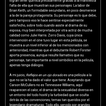
logran tener química precisamente gracias a la manifiesta
falta de ella que muestran sus personajes. La labor de
Brian Keith, un formidable secundario, en poco desmerece
a la de la pareja protagonista. Su personaje es lo que debe,
pero tampoco eso le hace sentirse especialmente
satisfecho, sobre todo cuando asiste al drama de su
esposa, muy bien interpretada por otra actriz de mucha
calidad como Julie Harris. Zorro Davis, cuya única
intervención en el cine tuvo lugar en esta película, se
muestra a un nivel inferior al de los mencionados con
anterioridad, mientras que el debutante Robert Forster
aporta presencia, aunque resulte llamativo que su
personaje, tan importante a nivel simbólico en la película,
apenas tenga diálogos.
A mi juicio,
Reflejos en un ojo dorado
es una película a la
que no se la ha dado el valor que tiene. Aceptando que
Carson McCullers no es Tennessee Williams, aquí
reaparecen el calor, el drama de la sexualidad diversa en
un entorno del todo hostil y la turbiedad que se oculta
detrás de las convenciones, temas tan queridos por el
legendario dramaturgo. Todo ello, servido por grandes