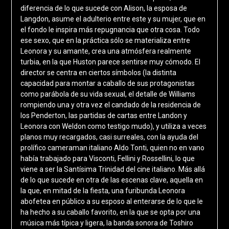
diferencia de lo que sucede con Alison, la esposa de
Langdon, asume el adulterio entre este y su mujer, que en
el fondo le inspira más repugnancia que otra cosa. Todo
ese sexo, que en la práctica sólo se materializa entre
Leonora y su amante, crea una atmósfera realmente
turbia, en la que Huston parece sentirse muy cómodo. El
director se centra en ciertos símbolos (la distinta
capacidad para montar a caballo de sus protagonistas
como parábola de su vida sexual, el detalle de Williams
rompiendo una y otra vez el candado de la residencia de
los Penderton, las partidas de cartas entre Landon y
Leonora con Weldon como testigo mudo), y utiliza a veces
planos muy recargados, casi surreales, con la ayuda del
prolífico cameraman italiano Aldo Tonti, quien no en vano
había trabajado para Visconti, Fellini y Rossellini, lo que
viene a ser la Santísima Trinidad del cine italiano. Más allá
de lo que sucede en otra de las escenas clave, aquella en
la que, en mitad de la fiesta, una furibunda Leonora
abofetea en público a su esposo al enterarse de lo que le
ha hecho a su caballo favorito, en la que se opta por una
música más típica y ligera, la banda sonora de Toshiro