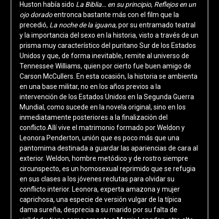
Huston había sido
La Biblia… en su principio
,
Reflejos en un
ojo dorado
entronca bastante más con el film que la
precedió,
La noche de la iguana
, por su entramado teatral
y la importancia del sexo en la historia, visto a través de un
prisma muy característico del puritano Sur de los Estados
Unidos y que, de forma inevitable, remite al universo de
Tennessee Williams, quien por cierto fue buen amigo de
Carson McCullers. En esta ocasión, la historia se ambienta
en una base militar, no en los años previos a la
intervención de los Estados Unidos en la Segunda Guerra
Mundial, como sucede en la novela original, sino en los
inmediatamente posteriores a la finalización del
conflicto.Allí vive el matrimonio formado por Weldon y
Leonora Penderton, unión que es poco más que una
pantomima destinada a guardar las apariencias de cara al
exterior. Weldon, hombre metódico y de rostro siempre
circunspecto, es un homosexual reprimido que se refugia
en sus clases a los jóvenes reclutas para olvidar su
conflicto interior. Leonora, experta amazona y mujer
caprichosa, una especie de versión vulgar de la típica
dama sureña, desprecia a su marido por su falta de