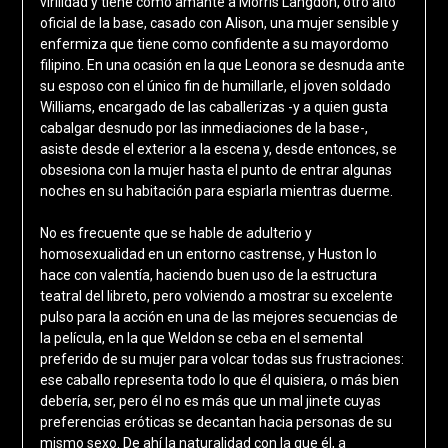
virilidad y tiene como amante a Morris Langdon, otro alto
oficial de la base, casado con Alison, una mujer sensible y
enfermiza que tiene como confidente a su mayordomo
filipino. En una ocasión en la que Leonora se desnuda ante
su esposo con el único fin de humillarle, el joven soldado
Williams, encargado de las caballerizas -y a quien gusta
cabalgar desnudo por las inmediaciones de la base-,
asiste desde el exterior a la escena y, desde entonces, se
obsesiona con la mujer hasta el punto de entrar algunas
noches en su habitación para espiarla mientras duerme.
No es frecuente que se hable de adulterio y
homosexualidad en un entorno castrense, y Huston lo
hace con valentía, haciendo buen uso de la estructura
teatral del libreto, pero volviendo a mostrar su excelente
pulso para la acción en una de las mejores secuencias de
la película, en la que Weldon se ceba en el semental
preferido de su mujer para volcar todas sus frustraciones:
ese caballo representa todo lo que él quisiera, o más bien
debería, ser, pero él no es más que un mal jinete cuyas
preferencias eróticas se decantan hacia personas de su
mismo sexo. De ahí la naturalidad con la que él, a