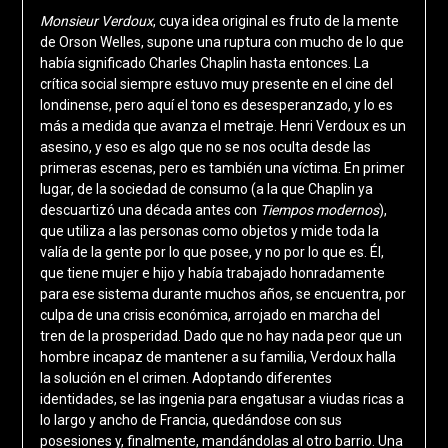
Monsieur Verdoux
, cuya idea original es fruto de la mente
de Orson Welles, supone una ruptura con mucho de lo que
había significado Charles Chaplin hasta entonces. La
crítica social siempre estuvo muy presente en el cine del
londinense, pero aquí el tono es desesperanzado, y lo es
más a medida que avanza el metraje. Henri Verdoux es un
asesino, y eso es algo que no se nos oculta desde las
primeras escenas, pero es también una víctima. En primer
lugar, de la sociedad de consumo (a la que Chaplin ya
descuartizó una década antes con
Tiempos modernos
),
que utiliza a las personas como objetos y mide toda la
valía de la gente por lo que posee, y no por lo que es. Él,
que tiene mujer e hijo y había trabajado honradamente
para ese sistema durante muchos años, se encuentra, por
culpa de una crisis económica, arrojado en marcha del
tren de la prosperidad. Dado que no hay nada peor que un
hombre incapaz de mantener a su familia, Verdoux halla
la solución en el crimen. Adoptando diferentes
identidades, se las ingenia para engatusar a viudas ricas a
lo largo y ancho de Francia, quedándose con sus
posesiones y, finalmente, mandándolas al otro barrio. Una