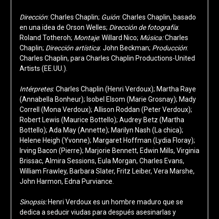
Dirección
: Charles Chaplin;
Guión
: Charles Chaplin, basado
en una idea de Orson Welles;
Dirección de fotografía
:
Roland Totheroh;
Montaje
: Willard Nico;
Música:
Charles
Chaplin;
Dirección artística
: John Beckman;
Producción
:
Charles Chaplin, para Charles Chaplin Productions-United
Artists (EE.UU.).
Intérpretes
: Charles Chaplin (Henri Verdoux); Martha Raye
(Annabella Bonheur); Isobel Elsom (Marie Grosnay); Mady
Correll (Mona Verdoux); Allison Roddan (Peter Verdoux);
Robert Lewis (Maurice Bottello); Audrey Betz (Martha
Bottello); Ada May (Annette); Marilyn Nash (La chica);
Helene Heigh (Yvonne); Margaret Hoffman (Lydia Floray);
Irving Bacon (Pierre); Marjorie Bennett, Edwin Mills, Virginia
Brissac, Almira Sessions, Eula Morgan, Charles Evans,
William Frawley, Barbara Slater, Fritz Leiber, Vera Marshe,
John Harmon, Edna Purviance.
Sinopsis:
Henri Verdoux es un hombre maduro que se
dedica a seducir viudas para después asesinarlas y