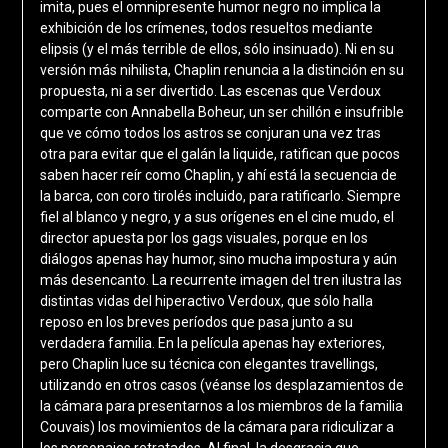
imita, pues el omnipresente humor negro no implica la
exhibición de los crímenes, todos resueltos mediante
elipsis (y el más terrible de ellos, sólo insinuado). Ni en su
versión más nihilista, Chaplin renuncia a la distinción en su
propuesta, ni a ser divertido. Las escenas que Verdoux
comparte con Annabella Boheur, un ser chillón e insufrible
que ve cómo todos los astros se conjuran una vez tras
otra para evitar que el galán la liquide, ratifican que pocos
saben hacer reír como Chaplin, y ahí está la secuencia de
la barca, con coro tirolés incluido, para ratificarlo. Siempre
fiel al blanco y negro, y a sus orígenes en el cine mudo, el
director apuesta por los gags visuales, porque en los
diálogos apenas hay humor, sino mucha impostura y aún
más desencanto. La recurrente imagen del tren ilustra las
distintas vidas del hiperactivo Verdoux, que sólo halla
reposo en los breves períodos que pasa junto a su
verdadera familia. En la película apenas hay exteriores,
pero Chaplin luce su técnica con elegantes travellings,
utilizando en otros casos (véanse los desplazamientos de
la cámara para presentarnos a los miembros de la familia
Couvais) los movimientos de la cámara para ridiculizar a
los personajes retratados. Al final, la desgracia que