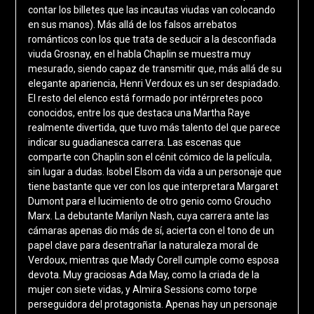
contar los billetes que las incautas viudas van colocando
en sus manos). Más allá de los falsos arrebatos
románticos con los que trata de seducir a la desconfiada
viuda Grosnay, en el habla Chaplin se muestra muy
mesurado, siendo capaz de transmitir que, más allá de su
elegante apariencia, Henri Verdoux es un ser despiadado.
El resto del elenco está formado por intérpretes poco
conocidos, entre los que destaca una Martha Raye
realmente divertida, que tuvo más talento del que parece
indicar su guadianesca carrera. Las escenas que
comparte con Chaplin son el cénit cómico de la película,
sin lugar a dudas. Isobel Elsom da vida a un personaje que
tiene bastante que ver con los que interpretara Margaret
Dumont para el lucimiento de otro genio como Groucho
Marx. La debutante Marilyn Nash, cuya carrera ante las
cámaras apenas dio más de sí, acierta con el tono de un
papel clave para desentrañar la naturaleza moral de
Verdoux, mientras que Mady Corell cumple como esposa
devota. Muy graciosas Ada May, como la criada de la
mujer con siete vidas, y Almira Sessions como torpe
perseguidora del protagonista. Apenas hay un personaje