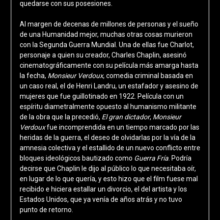
quedarse con sus posesiones.
Al margen de decenas de millones de personas y el sueño
de una Humanidad mejor, muchas otras cosas murieron
con la Segunda Guerra Mundial. Una de ellas fue Charlot,
personaje a quien su creador, Charles Chaplin, asesinó
cinematográficamente con su película más amarga hasta
la fecha,
Monsieur Verdoux
, comedia criminal basada en
un caso real, el de Henri Landru, un estafador y asesino de
mujeres que fue guillotinado en 1922. Película con un
espíritu diametralmente opuesto al humanismo militante
de la obra que la precedió,
El gran dictador
,
Monsieur
Verdoux
fue incomprendida en un tiempo marcado por las
heridas de la guerra, el deseo de olvidarlas por la vía de la
amnesia colectiva y el estallido de un nuevo conflicto entre
bloques ideológicos bautizado como
Guerra Fría
. Podría
decirse que Chaplin le dijo al público lo que necesitaba oír,
en lugar de lo que quería, y esto hizo que el film fuese mal
recibido e hiciera estallar un divorcio, el del artista y los
Estados Unidos, que ya venía de años atrás y no tuvo
punto de retorno.