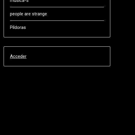
música-s
people are strange
Píldoras
Acceder