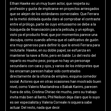
Ethan Hawke es un muy buen actor, que respeta su
profesión y gusta de implicarse en proyectos arriesgados
que se alejen de los estándares comerciales. Que Ferrara
se la metió doblada queda claro al comprobar el contraste
entre el prólogo, parte de cuyo entusiasmo se debe a la
búsqueda de financiación para la película, y un epílogo,
visto ya el producto final, que por momentos parece una
disculpa, como cuando afirma que el calificativo de guión
era muy generoso para definir lo que le envió Ferrara para
reclutarle. Hawke, en su doble papel, se esfuerza en
mantener la nave a flote, pero en balde. Lo del resto del
reparto es mucho peor, porque no hay un personaje
secundario con cara y ojos, y varios de los intérpretes que
los encarnan parecen haber sido contratados
directamente de la oficina de empleo, esquina comedor
social. Actores que en otras ocasiones han mostrado buen
nivel, como Valerio Mastandrea o Babak Karimi, parecen
fuera de sitio, Cristina Chiriac ríe mucho, pero su trabajo
invita más bien al llanto, Phil Neilson deja claro que lo suyo
es ser especialista y Valeria Correale ni siquiera sabe
actuar. Del resto, nada que decir.