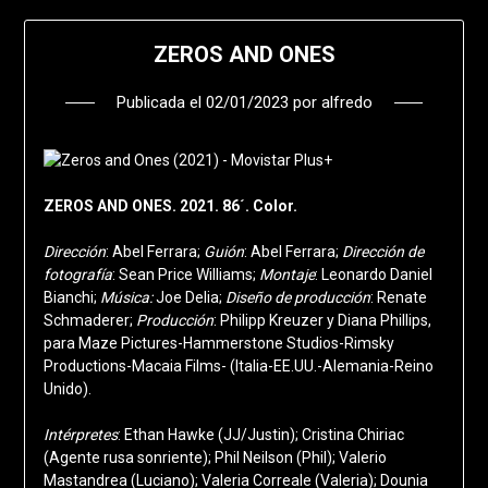
ZEROS AND ONES
Publicada el
02/01/2023
por
alfredo
ZEROS AND ONES. 2021. 86´. Color.
Dirección
: Abel Ferrara;
Guión
: Abel Ferrara;
Dirección de
fotografía
: Sean Price Williams;
Montaje
: Leonardo Daniel
Bianchi;
Mú
sica
:
Joe Delia;
Diseño de producción
: Renate
Schmaderer;
Producción
: Philipp Kreuzer y Diana Phillips,
para Maze Pictures-Hammerstone Studios-Rimsky
Productions-Macaia Films- (Italia-EE.UU.-Alemania-Reino
Unido).
Intérpretes
: Ethan Hawke (JJ/Justin); Cristina Chiriac
(Agente rusa sonriente); Phil Neilson (Phil); Valerio
Mastandrea (Luciano); Valeria Correale (Valeria); Dounia