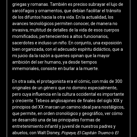
griegas y romanas. También es preciso subrayar el lujo de
sarcófagos y ornamentos, que debían facilitar el tránsito
de los difuntos hacia la otra vida. En la actualidad, los
avances tecnológicos permiten conocer, de manera no
invasiva, multitud de detalles de la vida de esos cuerpos
momificados, pertenecientes a altos funcionarios,
sacerdotes e incluso un niño. En conjunto, una exposición
bien organizada, con el adecuado espíritu didáctico, que a
mi juicio da la razón a quienes opinan que la mayor
ambición del ser humano, ya desde tiempos
inmemoriales, consiste en burlar a la muerte.
En otra sala, el protagonista era el cómic, con más de 300
originales de un género que no domino especialmente,
pero cuya influencia en la cultura occidental es importante
y creciente. Tebeos anglosajones de finales del siglo XIX y
principios del XX marcan un camino ideal para nostálgicos,
que permite, en orden cronológico y geográfico, ver cómo
se desarrolló una de las principales formas de
entretenimiento infantil y juvenil de nuestros padres y
abuelos, con Walt Disney,
Popeye
,
El Capitán Trueno
o
El