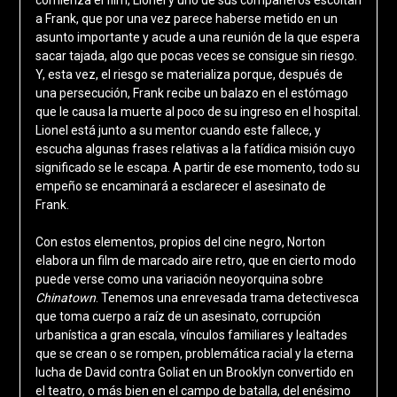
comienza el film, Lionel y uno de sus compañeros escoltan
a Frank, que por una vez parece haberse metido en un
asunto importante y acude a una reunión de la que espera
sacar tajada, algo que pocas veces se consigue sin riesgo.
Y, esta vez, el riesgo se materializa porque, después de
una persecución, Frank recibe un balazo en el estómago
que le causa la muerte al poco de su ingreso en el hospital.
Lionel está junto a su mentor cuando este fallece, y
escucha algunas frases relativas a la fatídica misión cuyo
significado se le escapa. A partir de ese momento, todo su
empeño se encaminará a esclarecer el asesinato de
Frank.
Con estos elementos, propios del cine negro, Norton
elabora un film de marcado aire retro, que en cierto modo
puede verse como una variación neoyorquina sobre
Chinatown
. Tenemos una enrevesada trama detectivesca
que toma cuerpo a raíz de un asesinato, corrupción
urbanística a gran escala, vínculos familiares y lealtades
que se crean o se rompen, problemática racial y la eterna
lucha de David contra Goliat en un Brooklyn convertido en
el teatro, o más bien en el campo de batalla, del enésimo