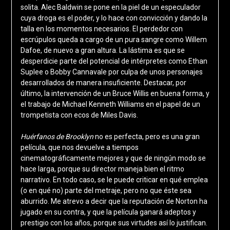
solita. Alec Baldwin se pone en la piel de un especulador
cuya droga es el poder, y lo hace con convicción y dando la
talla en los momentos necesarios. El perdedor con
escrúpulos queda a cargo de un pura sangre como Willem
Dafoe, de nuevo a gran altura. La lástima es que se
desperdicie parte del potencial de intérpretes como Ethan
Suplee o Bobby Cannavale por culpa de unos personajes
desarrollados de manera insuficiente. Destacar, por
último, la intervención de un Bruce Willis en buena forma, y
el trabajo de Michael Kenneth Williams en el papel de un
trompetista con ecos de Miles Davis.
Huérfanos de Brooklyn
no es perfecta, pero es una gran
película, que nos devuelve a tiempos
cinematográficamente mejores y que de ningún modo se
hace larga, porque su director maneja bien el ritmo
narrativo. En todo caso, se le puede criticar en qué emplea
(o en qué no) parte del metraje, pero no que éste sea
aburrido. Me atrevo a decir que la reputación de Norton ha
jugado en su contra, y que la película ganará adeptos y
prestigio con los años, porque sus virtudes así lo justifican.