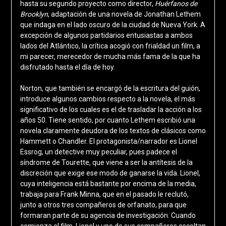
hasta su segundo proyecto como director,
Huérfanos de
Brooklyn
, adaptación de una novela de Jonathan Lethem
que indaga en el lado oscuro de la ciudad de Nueva York. A
excepción de algunos partidarios entusiastas a ambos
lados del Atlántico, la crítica acogió con frialdad un film, a
mi parecer, merecedor de mucha más fama de la que ha
disfrutado hasta el día de hoy.
Norton, que también se encargó de la escritura del guión,
introduce algunos cambios respecto a la novela, el más
significativo de los cuales es el de trasladar la acción a los
años 50. Tiene sentido, por cuanto Lethem escribió una
novela claramente deudora de los textos de clásicos como
Hammett o Chandler. El protagonista/narrador es Lionel
Essrog, un detective muy peculiar, pues padece el
síndrome de Tourette, que viene a ser la antítesis de la
discreción que exige ese modo de ganarse la vida. Lionel,
cuya inteligencia está bastante por encima de la media,
trabaja para Frank Minna, que en el pasado le reclutó,
junto a otros tres compañeros de orfanato, para que
formaran parte de su agencia de investigación. Cuando