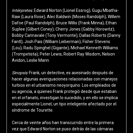
Intérpretes
: Edward Norton (Lionel Essrog); Gugu Mbatha-
Raw (Laura Rose); Alec Baldwin (Moses Randolph); Willem
Dafoe (Paul Randolph); Bruce Willis (Frank Minna); Ethan
Suplee (Gilbert Coney); Cherry Jones (Gabby Horowitz);
Bobby Cannavale (Tony Vermonte); Dallas Roberts (Danny
Fantl); Josh Pais (William Lieberman); Fisher Stevens
(Lou); Radu Spinghel (Gigante); Michael Kenneth Williams
(Trompetista); Peter Lewis, Robert Ray Wisdom, Nelson
Avidon, Leslie Mann.
Sinopsis:
Frank, un detective, es asesinado después de
hacer algunas averiguaciones relacionadas con manejos
turbios en el urbanismo neoyorquino. Los empleados de
su agencia, a quienes Frank protegió desde que estaban
en el orfanato, investigan lo sucedido, y en ello se implica
especialmente Lionel, un tipo inteligente afectado por el
síndrome de Tourette.
Cerca de veinte años han transcurrido entre la primera
vez que Edward Norton se puso detrás de las cámaras