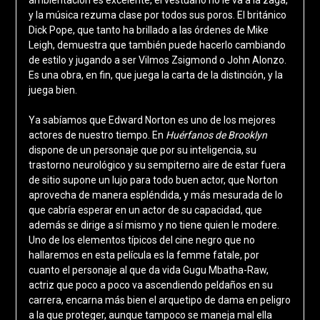
ambientación es excelente, el vestuario no le va a la zaga,
y la música rezuma clase por todos sus poros. El británico
Dick Pope, que tanto ha brillado a las órdenes de Mike
Leigh, demuestra que también puede hacerlo cambiando
de estilo y jugando a ser Vilmos Zsigmond o John Alonzo.
Es una obra, en fin, que juega la carta de la distinción, y la
juega bien.
Ya sabíamos que Edward Norton es uno de los mejores
actores de nuestro tiempo. En
Huérfanos de Brooklyn
dispone de un personaje que por su inteligencia, su
trastorno neurológico y su sempiterno aire de estar fuera
de sitio supone un lujo para todo buen actor, que Norton
aprovecha de manera espléndida, y más mesurada de lo
que cabría esperar en un actor de su capacidad, que
además se dirige a sí mismo y no tiene quien le modere.
Uno de los elementos típicos del cine negro que no
hallaremos en esta película es la femme fatale, por
cuanto el personaje al que da vida Gugu Mbatha-Raw,
actriz que poco a poco va ascendiendo peldaños en su
carrera, encarna más bien el arquetipo de dama en peligro
a la que proteger, aunque tampoco se maneja mal ella