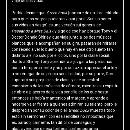
viaje de sus vidas.
Podría decirse que
Green book
(nombre de un libro editado
para que los negros pudieran viajar por el Sur sin poner
sus vidas en riesgo) es una versión sui generis de
Paseando a Miss Daisy,
y algo de eso hay, porque Tony y el
Doctor Donald Shirley, que viaja junto a los dos músicos
blancos que le acompañan en su gira, pasarán de mirarse
con recelo a ver lo bueno que hay en ese otro sujeto tan
distinto a él no sólo por el color, sino por la clase social.
Junto a Shirley, Tony aprenderá a juzgar a las personas
por su temperamento y no por su raza, a apreciar el arte y
a no renegar de su propia sensibilidad; por su parte, Don
superará sus prejuicios de clase, y ese ancestral
esnobismo de los músicos de cámara, mientras su espíritu
se abre a placeres de la vida sencilla de los que hasta
entonces se había mantenido al margen, y aprende a
hacerse valer frente a quienes admiran su talento, pero le
desprecian por su color de piel.
Green book
muestra todo
esto sin sermonear, con esa sencillez no impostada que
es, paradójicamente, tan difícil de conseguir, y
abstrayéndose de esa tontería contemporánea