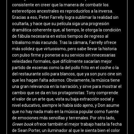
consistente en creer que la manera de combatir los
estereotipos ancestrales es reproducirlos a la inversa.
Gracias a eso, Peter Farrelly logra sublimar la realidad sin
ocultarla, y hace que su película siga una progresión
dramática coherente que, al tiempo, le otorga la condición
de fábula necesaria en estos tiempos de regreso al
tribalismo más iracundo. Tras la cámara, Farrelly ofrece
más solidez que virtuosismo, pero sabe llevar la historia
con pulso firme y ponerse a su servicio sin innecesarias
veleidades formales, que difícilmente sacarían mejor
partido de escenas como la del pollo frito en el coche o la
del restaurante sólo para blancos, que ya son puro cine sin
que les hagan falta adornos. Obviamente, la música tiene
una gran relevancia en la narración, y sirve para mostrar el
cambio que se da en los protagonistas: Tony comprende
el valor de un arte que, vista su baja extracción social y
nivel educativo, siempre le había sido ajeno, y Don asume
que no hay nada malo en la música popular como fuente
de emociones más sencillas y terrenales. Por otro lado,
Green book
ofrece también el mejor trabajo hasta la fecha
de Sean Porter, un iluminador al que le sienta bien el color