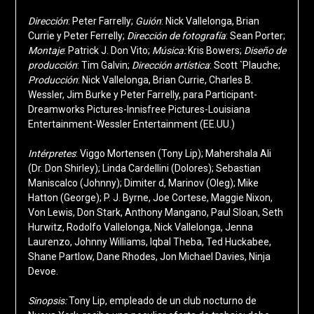
Dirección
: Peter Farrelly;
Guión
: Nick Vallelonga, Brian
Currie y Peter Ferrelly;
Dirección de fotografía
: Sean Porter;
Montaje
: Patrick J. Don Vito;
Música:
Kris Bowers;
Diseño de
producción
: Tim Galvin;
Dirección artística
: Scott `Plauche;
Producción
: Nick Vallelonga, Brian Currie, Charles B.
Wessler, Jim Burke y Peter Farrelly, para Participant-
Dreamworks Pictures-Innisfree Pictures-Louisiana
Entertainment-Wessler Entertainment (EE.UU.)
Intérpretes
: Viggo Mortensen (Tony Lip); Mahershala Ali
(Dr. Don Shirley); Linda Cardellini (Dolores); Sebastian
Maniscalco (Johnny); Dimiter d, Marinov (Oleg); Mike
Hatton (George); P. J. Byrne, Joe Cortese, Maggie Nixon,
Von Lewis, Don Stark, Anthony Mangano, Paul Sloan, Seth
Hurwitz, Rodolfo Vallelonga, Nick Vallelonga, Jenna
Laurenzo, Johnny Williams, Iqbal Theba, Ted Huckabee,
Shane Partlow, Dane Rhodes, Jon Michael Davies, Ninja
Devoe.
Sinopsis:
Tony Lip, empleado de un club nocturno de