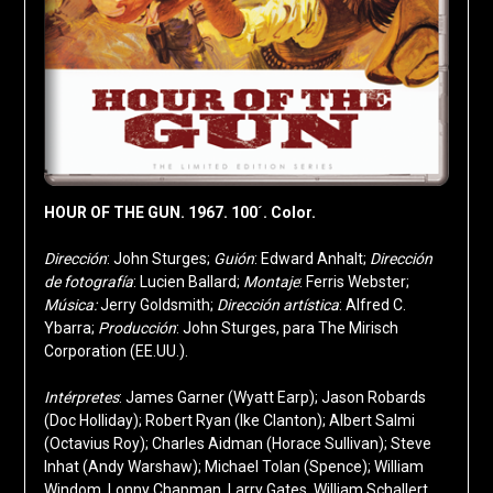
HOUR OF THE GUN. 1967. 100´. Color.
Dirección
: John Sturges;
Guión
: Edward Anhalt;
Dirección
de fotografía
: Lucien Ballard;
Montaje
: Ferris Webster;
Música:
Jerry Goldsmith;
Dirección artística
: Alfred C.
Ybarra;
Producción
: John Sturges, para The Mirisch
Corporation (EE.UU.).
Intérpretes
: James Garner (Wyatt Earp); Jason Robards
(Doc Holliday); Robert Ryan (Ike Clanton); Albert Salmi
(Octavius Roy); Charles Aidman (Horace Sullivan); Steve
Inhat (Andy Warshaw); Michael Tolan (Spence); William
Windom, Lonny Chapman, Larry Gates, William Schallert,