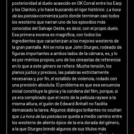
posterioridad al duelo acaecido en OK Corral entre los Earp
y los Clanton, y lo hace buscando el rigor histórico.
La hora
de las pistolas
comienza justo donde terminan casi todos
los westerns que narran uno de los episodios más
conocidos del Salvaje Oeste, es decir, con el propio duelo.
Esa primera escena es magnífica, con todos los
ingredientes que caracterizan a los mejores westerns de
la gran pantalla. Ahí se nota que John Sturges, rodeado de
figuras importantes a ambos lados de la cámara, es, y lo
es por méritos propios, uno de los cineastas de referencia
en lo que a este género se refiere. Mucha tensión, los
planos justos y precisos, las palabras estrictamente
necesarias y, por fin, el estallido de violencia, rodado con
una precisión absoluta. El problema es que esa secuencia
inicial constituye la gloria y la condena del film, porque, si
ya era complicado que el resto de la película rayase a la
misma altura, el guión de Edward Anhalt no facilita
demasiado la tarea. Algunos diálogos brillantes no ocultan
que
La hora de las pistolas
se queda a medio camino entre
los westerns de aliento épico de la era dorada del género,
a la que Sturges brindó algunos de sus títulos más