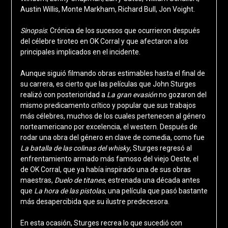
Austin Willis, Monte Markham, Richard Bull, Jon Voight.
Sinopsis
: Crónica de los sucesos que ocurrieron después
del célebre tiroteo en OK Corral y que afectaron a los
principales implicados en el incidente.
Aunque siguió filmando obras estimables hasta el final de
su carrera, es cierto que las películas que John Sturges
realizó con posterioridad a
La gran evasión
no gozaron del
mismo predicamento crítico y popular que sus trabajos
más célebres, muchos de los cuales pertenecen al género
norteamericano por excelencia, el western. Después de
rodar una obra del género en clave de comedia, como fue
La batalla de las colinas del whisky
, Sturges regresó al
enfrentamiento armado más famoso del viejo Oeste, el
de OK Corral, que ya había inspirado una de sus obras
maestras,
Duelo de titanes
, estrenada una década antes
que
La hora de las pistolas
, una película que pasó bastante
más desapercibida que su ilustre predecesora.
En esta ocasión, Sturges recrea lo que sucedió con