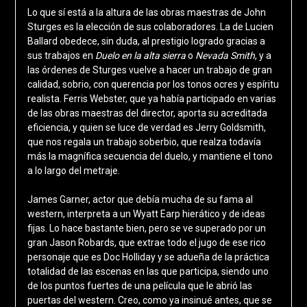
Lo que sí está a la altura de las obras maestras de John
Sturges es la elección de sus colaboradores. La de Lucien
Ballard obedece, sin duda, al prestigio logrado gracias a
sus trabajos en
Duelo en la alta sierra
o
Nevada Smith
, y a
las órdenes de Sturges vuelve a hacer un trabajo de gran
calidad, sobrio, con querencia por los tonos ocres y espíritu
realista. Ferris Webster, que ya había participado en varias
de las obras maestras del director, aporta su acreditada
eficiencia, y quien se luce de verdad es Jerry Goldsmith,
que nos regala un trabajo soberbio, que realza todavía
más la magnífica secuencia del duelo, y mantiene el tono
a lo largo del metraje.
James Garner, actor que debía mucha de su fama al
western, interpreta a un Wyatt Earp hierático y de ideas
fijas. Lo hace bastante bien, pero se ve superado por un
gran Jason Robards, que extrae todo el jugo de ese rico
personaje que es Doc Holliday y se adueña de la práctica
totalidad de las escenas en las que participa, siendo uno
de los puntos fuertes de una película que le abrió las
puertas del western. Creo, como ya insinué antes, que se