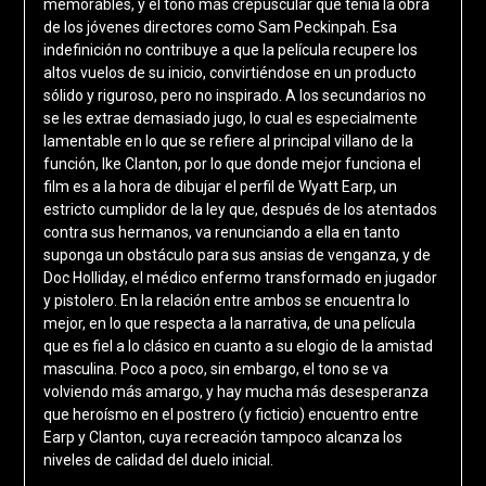
memorables, y el tono más crepuscular que teñía la obra
de los jóvenes directores como Sam Peckinpah. Esa
indefinición no contribuye a que la película recupere los
altos vuelos de su inicio, convirtiéndose en un producto
sólido y riguroso, pero no inspirado. A los secundarios no
se les extrae demasiado jugo, lo cual es especialmente
lamentable en lo que se refiere al principal villano de la
función, Ike Clanton, por lo que donde mejor funciona el
film es a la hora de dibujar el perfil de Wyatt Earp, un
estricto cumplidor de la ley que, después de los atentados
contra sus hermanos, va renunciando a ella en tanto
suponga un obstáculo para sus ansias de venganza, y de
Doc Holliday, el médico enfermo transformado en jugador
y pistolero. En la relación entre ambos se encuentra lo
mejor, en lo que respecta a la narrativa, de una película
que es fiel a lo clásico en cuanto a su elogio de la amistad
masculina. Poco a poco, sin embargo, el tono se va
volviendo más amargo, y hay mucha más desesperanza
que heroísmo en el postrero (y ficticio) encuentro entre
Earp y Clanton, cuya recreación tampoco alcanza los
niveles de calidad del duelo inicial.