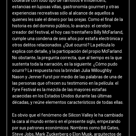
codearse con todo tipo de famosos e influencers,
estancias en lujosas villas, gastronomía gourmet y otras
experiencias recreativas sólo al alcance de aquellos a
quienes les sale el dinero por las orejas. Como el final de la
historia es del dominio público, lo avanzo: el cerebro
creador del festival, el hoy casi treintañero Billy McFarland,
cumple una condena de seis años por estafa electrónica y
otros delitos relacionados. ¿Qué ocurrió? La película lo
explica con detalle, y la participación del propio McFarland.
No obstante, la pregunta correcta, que al tiempo es la que
sustenta toda la narración, es la siguiente: ¿Cómo pudo
ocurrir? La respuesta nos la brindan Julia Willoughby
Nason y Jenner Furst por medio de las palabras de una de
las personas que ofrecen su testimonio en la película: el
Fyre Festival es la mezcla de las mayores estafas
acaecidas en los Estados Unidos durante las últimas
décadas, y reúne elementos característicos de todas ellas.
Es obvio que el fenómeno de Silicon Valley le ha cambiado
la cara al mundo entero en el presente siglo, empezando
por sus patrones económícos. Nombres como Bill Gates,
Steve Jobs, Mark Zuckerberg o Elon Musk, arquitectos de