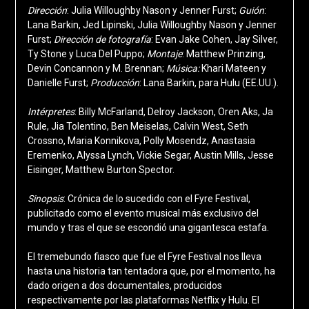
Dirección
: Julia Willoughby Nason y Jenner Furst;
Guión
:
Lana Barkin, Jed Lipinski, Julia Willoughby Nason y Jenner
Furst;
Dirección de fotografía
: Evan Jake Cohen, Jay Silver,
Ty Stone y Luca Del Puppo;
Montaje
: Matthew Prinzing,
Devin Concannon y M. Brennan;
Música:
Khari Mateen y
Danielle Furst;
Producción
: Lana Barkin, para Hulu (EE.UU.).
Intérpretes
: Billy McFarland, Delroy Jackson, Oren Aks, Ja
Rule, Jia Tolentino, Ben Meiselas, Calvin West, Seth
Crossno, Maria Konnikova, Polly Mosendz, Anastasia
Eremenko, Alyssa Lynch, Vickie Segar, Austin Mills, Jesse
Eisinger, Matthew Burton Spector.
Sinopsis
: Crónica de lo sucedido con el Fyre Festival,
publicitado como el evento musical más exclusivo del
mundo y tras el que se escondió una gigantesca estafa.
El tremebundo fiasco que fue el Fyre Festival nos lleva
hasta una historia tan tentadora que, por el momento, ha
dado origen a dos documentales, producidos
respectivamente por las plataformas Netflix y Hulu. El