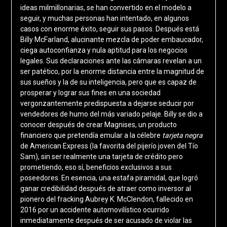
ideas milmillonarias, se han convertido en el modelo a
seguir, y muchas personas han intentado, en algunos
casos con enorme éxito, seguir sus pasos. Después está
Billy McFarland, alucinante mezcla de poder embaucador,
ciega autoconfianza y nula aptitud para los negocios
legales. Sus declaraciones ante las cámaras revelan a un
ser patético, por la enorme distancia entre la magnitud de
sus sueños y la de su inteligencia, pero que es capaz de
prosperar y lograr sus fines en una sociedad
vergonzantemente predispuesta a dejarse seducir por
vendedores de humo del más variado pelaje. Billy se dio a
conocer después de crear Magnises, un producto
financiero que pretendía emular a la célebre
tarjeta negra
de American Express (la favorita del pijerío joven del Tío
Sam), sin ser realmente una tarjeta de crédito pero
prometiendo, eso sí, beneficios exclusivos a sus
poseedores. En esencia, una estafa piramidal, que logró
ganar credibilidad después de atraer como inversor al
pionero del fracking Aubrey K. McClendon, fallecido en
2016 por un accidente automovilístico ocurrido
inmediatamente después de ser acusado de violar las