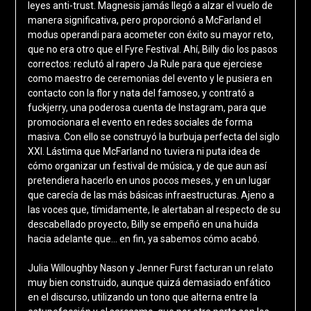
leyes anti-trust. Magnesis jamás llegó a alzar el vuelo de
manera significativa, pero proporcionó a McFarland el
modus operandi para acometer con éxito su mayor reto,
que no era otro que el Fyre Festival. Ahí, Billy dio los pasos
correctos: reclutó al rapero Ja Rule para que ejerciese
como maestro de ceremonias del evento y le pusiera en
contacto con la flor y nata del famoseo, y contrató a
fuckjerry, una poderosa cuenta de Instagram, para que
promocionara el evento en redes sociales de forma
masiva. Con ello se construyó la burbuja perfecta del siglo
XXI. Lástima que McFarland no tuviera ni puta idea de
cómo organizar un festival de música, y de que aun así
pretendiera hacerlo en unos pocos meses, y en un lugar
que carecía de las más básicas infraestructuras. Ajeno a
las voces que, tímidamente, le alertaban al respecto de su
descabellado proyecto, Billy se empeñó en una huida
hacia adelante que… en fin, ya sabemos cómo acabó.
Julia Willoughby Nason y Jenner Furst facturan un relato
muy bien construido, aunque quizá demasiado enfático
en el discurso, utilizando un tono que alterna entre la