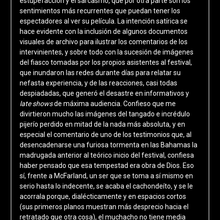
estupefacción y el sarcasmo, que por otra parte son los
sentimientos más recurrentes que puedan tener los
espectadores al ver su película. La intención satírica se
hace evidente con la inclusión de algunos documentos
visuales de archivo para ilustrar los comentarios de los
intervinientes, y sobre todo con la sucesión de imágenes
del fiasco tomadas por los propios asistentes al festival,
que inundaron las redes durante días para relatar su
nefasta experiencia, y de las reacciones, casi todas
despiadadas, que generó el desastre en informativos y
late shows
de máxima audiencia. Confieso que me
divirtieron mucho las imágenes del tangado e incrédulo
pijerío perdido en mitad de la nada más absoluta, y en
especial el comentario de uno de los testimonios que, al
desencadenarse una furiosa tormenta en las Bahamas la
madrugada anterior al teórico inicio del festival, confiesa
haber pensado que esa tempestad era obra de Dios. Eso
sí, frente a McFarland, un ser que se toma a sí mismo en
serio hasta lo indecente, se acaba el cachondeíto, y se le
acorrala porque, dialécticamente y en espacios cortos
(sus primeros planos muestran más desprecio hacia el
retratado que otra cosa), el muchacho no tiene media