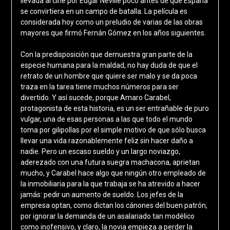
llevada al cine por Edgar Neville poco antes de que España
se convirtiera en un campo de batalla. La película es
considerada hoy como un preludio de varias de las obras
mayores que firmó Fernán Gómez en los años siguientes.
Con la predisposición que demuestra gran parte de la
especie humana para la maldad, no hay duda de que el
retrato de un hombre que quiere ser malo y se da poca
traza en la tarea tiene muchos números para ser
divertido. Y así sucede, porque Amaro Carabel,
protagonista de esta historia, es un ser entrañable de puro
vulgar, una de esas personas a las que todo el mundo
toma por gilipollas por el simple motivo de que sólo busca
llevar una vida razonablemente feliz sin hacer daño a
nadie. Pero un escaso sueldo y un largo noviazgo,
aderezado con una futura suegra machacona, aprietan
mucho, y Carabel hace algo que ningún otro empleado de
la inmobiliaria para la que trabaja se ha atrevido a hacer
jamás: pedir un aumento de sueldo. Los jefes de la
empresa optan, como dictan los cánones del buen patrón,
por ignorar la demanda de un asalariado tan modélico
como inofensivo, y claro, la novia empieza a perder la