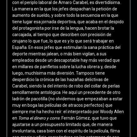
con el periplo laboral de Amaro Carabel, es divertidísima.
La manera en la que los jefes despachan la petición de
aumento de sueldo, y sobre todo la secuencia en la que
tiene lugar esa jornada deportiva, que acaba en el despido
del protagonista por irse de la lengua, hacen brotar la
carcajada, al tiempo que describen con precisión de
cirujano lo que fue, lo que es y lo que será trabajar en
España. En esos jefes que estimulan la sana práctica del
deporte mientras jalean, o más bien vigilan, a sus
empleados desde un descapotable hay más verdad que
en millares de panfletos sobre la lucha obrera y, desde
luego, muchísima más diversión. Tampoco tiene
desperdicio la crónica de las hazañas delictivas de
Carabel, siendo la del intento de robo del collar de perlas
sencillamente antológica. He aquí un precedente de otro
ladrón de pacotilla (no olvidemos que empezaban a estar
muy en boga las películas de atracos perfectos) que
siempre me ha hecho reír: el interpretado por Woody Allen
en
Toma el dinero y corre.
Fernán Gómez, que tuvo que
ajustarse a un presupuesto limitado que, de manera
involuntaria, casa bien con el espíritu de la película, filma