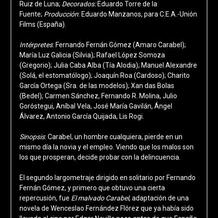
Ruiz de Luna;
Decorados:
Eduardo Torre de la
Fuente;
Producción
: Eduardo Manzanos, para C.E.A.-Unión
Films (España).
Intérpretes
: Fernando Fernán Gómez (Amaro Carabel);
María Luz Galicia (Silvia); Rafael López Somoza
(Gregorio); Julia Caba Alba (Tía Alodia); Manuel Alexandre
(Solá, el estomatólogo); Joaquín Roa (Cardoso); Charito
García Ortega (Sra. de las modelos); Xan das Bolas
(Bedel); Carmen Sánchez, Fernando R. Molina, Julio
Goróstegui, Aníbal Vela, José María Gavilán, Ángel
Álvarez, Antonio García Quijada, Lis Rogi.
Sinopsis
: Carabel, un hombre cualquiera, pierde en un
mismo día la novia y el empleo. Viendo que los malos son
los que prosperan, decide probar con la delincuencia.
El segundo largometraje dirigido en solitario por Fernando
Fernán Gómez, y primero que obtuvo una cierta
repercusión, fue
El malvado Carabel
, adaptación de una
novela de Wenceslao Fernández Flórez que ya había sido