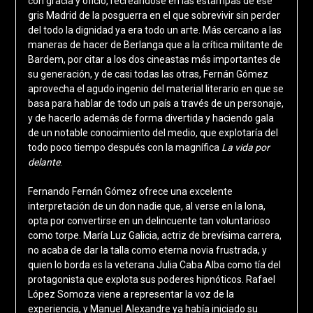
con gracia y oficio, recreándose en las estampas de ese
gris Madrid de la posguerra en el que sobrevivir sin perder
del todo la dignidad ya era todo un arte. Más cercano a las
maneras de hacer de Berlanga que a la crítica militante de
Bardem, por citar a los dos cineastas más importantes de
su generación, y de casi todas las otras, Fernán Gómez
aprovecha el agudo ingenio del material literario en que se
basa para hablar de todo un país a través de un personaje,
y de hacerlo además de forma divertida y haciendo gala
de un notable conocimiento del medio, que explotaría del
todo poco tiempo después con la magnífica
La vida por
delante
.
Fernando Fernán Gómez ofrece una excelente
interpretación de un don nadie que, al verse en la lona,
opta por convertirse en un delincuente tan voluntarioso
como torpe. María Luz Galicia, actriz de brevísima carrera,
no acaba de dar la talla como eterna novia frustrada, y
quien lo borda es la veterana Julia Caba Alba como tía del
protagonista que explota sus poderes hipnóticos. Rafael
López Somoza viene a representar la voz de la
experiencia, y Manuel Alexandre ya había iniciado su