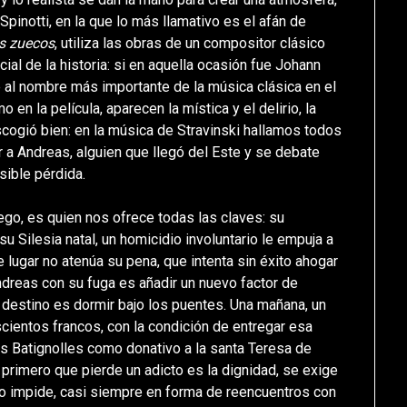
Spinotti, en la que lo más llamativo es el afán de
os zuecos
, utiliza las obras de un compositor clásico
ial de la historia: si en aquella ocasión fue Johann
e al nombre más importante de la música clásica en el
o en la película, aparecen la mística y el delirio, la
escogió bien: en la música de Stravinski hallamos todos
a Andreas, alguien que llegó del Este y se debate
sible pérdida.
 ego, es quien nos ofrece todas las claves: su
u Silesia natal, un homicidio involuntario le empuja a
de lugar no atenúa su pena, que intenta sin éxito ahogar
Andreas con su fuga es añadir un nuevo factor de
u destino es dormir bajo los puentes. Una mañana, un
scientos francos, con la condición de entregar esa
es Batignolles como donativo a la santa Teresa de
 primero que pierde un adicto es la dignidad, se exige
 lo impide, casi siempre en forma de reencuentros con