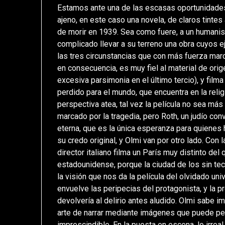
Estamos ante una de las escasas oportunidades en
ajeno, en este caso una novela, de claros tinte
de morir en 1939. Sea como fuere, a un humanis
complicado llevar a su terreno una obra cuyos ej
las tres circunstancias que con más fuerza marc
en consecuencia, es muy fiel al material de orige
excesiva parsimonia en el último tercio), y fil
perdido para el mundo, que encuentra en la reli
perspectiva atea, tal vez la película no sea más 
marcado por la tragedia, pero Roth, un judío con
eterna, que es la única esperanza para quienes 
su credo original, y Olmi van por otro lado. Con
director italiano filma un París muy distinto del
estadounidense, porque la ciudad de los sin te
la visión que nos da la película del olvidado u
envuelve las peripecias del protagonista, y la p
devolvería al delirio antes aludido. Olmi sabe 
arte de narrar mediante imágenes que puede perm
imprescindible. En la puesta en escena, lo irreal