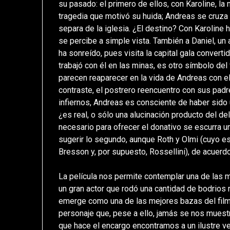
su pasado: el primero de ellos, con Karoline, l
tragedia que motivó su huida; Andreas se cruza 
separa de la iglesia. ¿El destino? Con Karolin
se percibe a simple vista. También a Daniel, un
ha sonreído, pues visita la capital gala conver
trabajó con él en las minas, es otro símbolo de
parecen reaparecer en la vida de Andreas con el
contraste, el postrero reencuentro con sus padr
infiernos, Andreas es consciente de haber sido
¿es real, o sólo una alucinación producto del d
necesario para ofrecer el donativo se escurra 
sugerir lo segundo, aunque Roth y Olmi (cuyo e
Bresson y, por supuesto, Rossellini), de acuerdo
La película nos permite contemplar una de las m
un gran actor que rodó una cantidad de bodrios
emerge como una de las mejores bazas del film al
personaje que, pese a ello, jamás se nos muestr
que hace el encargo encontramos a un ilustre ve