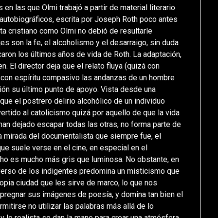
 las que Olmi trabajó a partir de material literario
s autobiográficos, escrita por Joseph Roth poco antes
ta cristiano como Olmi no debió de resultarle
es son la fe, el alcoholismo y el desarraigo, sin duda
aron los últimos años de vida de Roth. La adaptación,
n. El director deja que el relato fluya (quizá con
ma con espíritu compasivo las andanzas de un hombre
gión su último punto de apoyo. Vista desde una
que el postrero delirio alcohólico de un individuo
vertido al catolicismo quizá por aquello de que la vida
han dejado escapar todas las otras, no forma parte de
 la mirada del documentalista que siempre fue, el
 que suele verse en el cine, en especial en el
cho es mucho más gris que luminosa. No obstante, en
niverso de los indigentes predomina un misticismo que
ropia ciudad que les sirve de marco, lo que nos
impregnar sus imágenes de poesía, y domina tan bien el
itirse no utilizar las palabras más allá de lo
 y lo realista se dan la mano para crear una atmósfera,