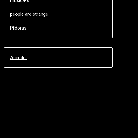
música-s
people are strange
Píldoras
Acceder