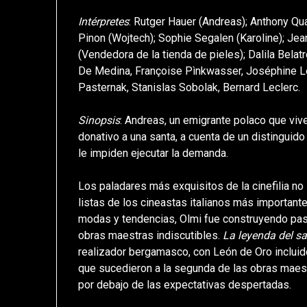
Intérpretes
: Rutger Hauer (Andreas); Anthony Qu
Pinon (Wojtech); Sophie Segalen (Karoline); Jea
(Vendedora de la tienda de pieles); Dalila Belat
De Medina, Françoise Pìnkwasser, Joséphine Le
Pasternak, Stanislas Sobolak, Bernard Leclerc.
Sinopsis
: Andreas, un emigrante polaco que vive
donativo a una santa, a cuenta de un distinguid
le impiden ejecutar la demanda.
Los paladares más exquisitos de la cinefilia no
listas de los cineastas italianos más importante
modas y tendencias, Olmi fue construyendo paso
obras maestras indiscutibles.
La leyenda
del s
realizador bergamasco, con León de Oro incluid
que sucedieron a la segunda de las obras mae
por debajo de las expectativas despertadas.