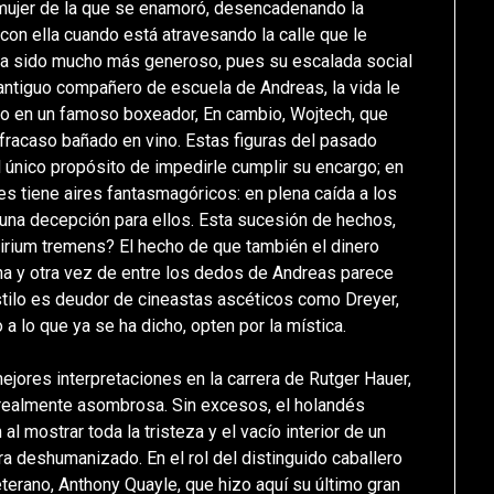
a mujer de la que se enamoró, desencadenando la
con ella cuando está atravesando la calle que le
e ha sido mucho más generoso, pues su escalada social
 antiguo compañero de escuela de Andreas, la vida le
tido en un famoso boxeador, En cambio, Wojtech, que
l fracaso bañado en vino. Estas figuras del pasado
 único propósito de impedirle cumplir su encargo; en
es tiene aires fantasmagóricos: en plena caída a los
 una decepción para ellos. Esta sucesión de hechos,
elirium tremens? El hecho de que también el dinero
una y otra vez de entre los dedos de Andreas parece
stilo es deudor de cineastas ascéticos como Dreyer,
 a lo que ya se ha dicho, opten por la mística.
ejores interpretaciones en la carrera de Rutger Hauer,
 realmente asombrosa. Sin excesos, el holandés
 mostrar toda la tristeza y el vacío interior de un
a deshumanizado. En el rol del distinguido caballero
terano, Anthony Quayle, que hizo aquí su último gran