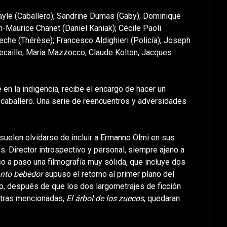
ayle (Caballero); Sandrine Dumas (Gaby); Dominique
n-Maurice Chanet (Daniel Kaniak); Cécile Paoli
reche (Thérèse); Francesco Aldighieri (Policía); Joseph
caille, Maria Mazzocco, Claude Kolton, Jacques
 en la indigencia, recibe el encargo de hacer un
o caballero. Una serie de reencuentros y adversidades
 suelen olvidarse de incluir a Ermanno Olmi en sus
s. Director introspectivo y personal, siempre ajeno a
 a paso una filmografía muy sólida, que incluye dos
anto bebedor
supuso el retorno al primer plano del
o, después de que los dos largometrajes de ficción
stras mencionadas,
El árbol de los zuecos
, quedaran