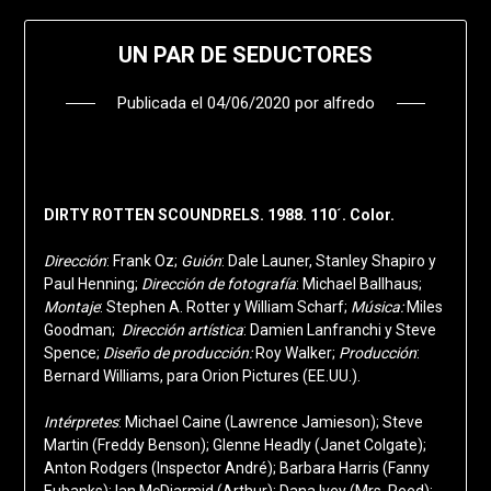
UN PAR DE SEDUCTORES
Publicada el
04/06/2020
por
alfredo
DIRTY ROTTEN SCOUNDRELS. 1988. 110´. Color.
Dirección
: Frank Oz;
Guión
: Dale Launer, Stanley Shapiro y
Paul Henning;
Dirección de fotografía
: Michael Ballhaus;
Montaje
: Stephen A. Rotter y William Scharf;
Música:
Miles
Goodman;
Dirección artística
: Damien Lanfranchi y Steve
Spence;
Diseño de producción:
Roy Walker;
Producción
:
Bernard Williams, para Orion Pictures (EE.UU.).
Intérpretes
: Michael Caine (Lawrence Jamieson); Steve
Martin (Freddy Benson); Glenne Headly (Janet Colgate);
Anton Rodgers (Inspector André); Barbara Harris (Fanny
Eubanks); Ian McDiarmid (Arthur); Dana Ivey (Mrs. Reed);