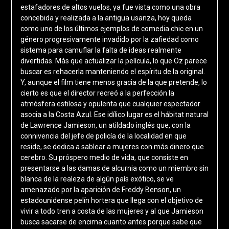
estafadores de altos vuelos, ya fue vista como una obra
concebida y realizada a la antigua usanza, hoy queda
como uno de los últimos ejemplos de comedia chic en un
género progresivamente invadido por la zafiedad como
sistema para camuflar la falta de ideas realmente
divertidas. Más que actualizar la película, lo que Oz parece
buscar es rehacerla manteniendo el espíritu de la original.
Y, aunque el film tiene menos gracia de la que pretende, lo
cierto es que el director recreó a la perfección la
atmósfera estilosa y opulenta que cualquier espectador
asocia a la Costa Azul. Ese idílico lugar es el hábitat natural
de Lawrence Jamieson, un atildado inglés que, con la
connivencia del jefe de policía de la localidad en que
reside, se dedica a sablear a mujeres con más dinero que
cerebro. Su próspero medio de vida, que consiste en
presentarse a las damas de alcurnia como un miembro sin
blanca de la realeza de algún país exótico, se ve
amenazado por la aparición de Freddy Benson, un
estadounidense pelín hortera que llega con el objetivo de
vivir a todo tren a costa de las mujeres y al que Jamieson
busca sacarse de encima cuanto antes porque sabe que