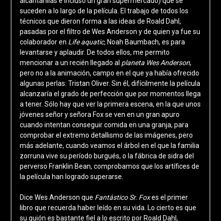
alcantarillas e incluso un gran supermercado) que se
suceden a lo largo de la película. El trabajo de todos los
técnicos que dieron forma a las ideas de Roald Dahl,
pasadas por el filtro de Wes Anderson y de quien ya fue su
colaborador en
Life aquatic,
Noah Baumbach, es para
levantarse y aplaudir. De todos ellos, me permito
mencionar a un recién llegado al
planeta Wes Anderson
,
pero no a la animación, campo en el que ya había ofrecido
algunas perlas: Tristan Oliver. Sin él, difícilmente la película
alcanzaría el grado de perfección que por momentos llega
a tener. Sólo hay que ver la primera escena, en la que unos
jóvenes señor y señora Fox se ven en un gran apuro
cuando intentan conseguir comida en una granja, para
comprobar el extremo detallismo de las imágenes, pero
más adelante, cuando veamos el árbol en el que la familia
zorruna vive su período burgués, o la fábrica de sidra del
perverso Franklin Bean, comprobamos que los artífices de
la película han logrado superarse.
Dice Wes Anderson que
Fantástico Sr. Fox
es el primer
libro que recuerda haber leído en su vida. Lo cierto es que
su guión es bastante fiel a lo escrito por Roald Dahl,