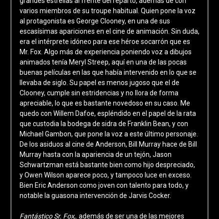
grandes estrellas al frente del reparto, además de con
varios miembros de su troupe habitual. Quien pone la voz
al protagonista es George Clooney, en una de sus
escasísimas apariciones en el cine de animación. Sin duda,
era el intérprete idóneo para ese héroe socarrón que es
Mr. Fox. Algo más de experiencia poniendo voz a dibujos
animados tenía Meryl Streep, aquí en una de las pocas
buenas películas en las que había intervenido en lo que se
llevaba de siglo. Su papel es menos jugoso que el de
Clooney, cumple sin estridencias y no llora de forma
apreciable, lo que es bastante novedoso en su caso. Me
quedo con Willem Dafoe, espléndido en el papel de la rata
que custodia la bodega de sidra de Franklin Bean, y con
Michael Gambon, que pone la voz a este último personaje.
De los asiduos al cine de Anderson, Bill Murray hace de Bill
Murray hasta con la apariencia de un tejón, Jason
Schwartzman está bastante bien como hijo despreciado,
y Owen Wilson aparece poco, y tampoco luce en exceso.
Bien Eric Anderson como joven con talento para todo, y
notable la guasona intervención de Jarvis Cocker.
Fantástico Sr. Fox
,. además de ser una de las mejores