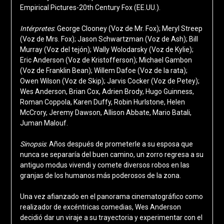
Empirical Pictures-20th Century Fox (EE.UU.).
Intérpretes
: George Clooney (Voz de Mr. Fox); Meryl Streep
(Voz de Mrs. Fox); Jason Schwartzman (Voz de Ash); Bill
Murray (Voz del tejón); Wally Wolodarsky (Voz de Kylie);
Eric Anderson (Voz de Kristofferson); Michael Gambon
(Voz de Franklin Bean); Willem Dafoe (Voz de la rata);
Owen Wilson (Voz de Skip); Jarvis Cocker (Voz de Petey);
Wes Anderson, Brian Cox, Adrien Brody, Hugo Guinness,
Roman Coppola, Karen Duffy, Robin Hurlstone, Helen
McCrory, Jeremy Dawson, Allison Abbate, Mario Batali,
Juman Malouf.
Sinopsis
: Años después de prometerle a su esposa que
nunca se separaría del buen camino, un zorro regresa a su
antiguo modus vivendi y comete diversos robos en las
granjas de los humanos más poderosos de la zona.
Una vez afianzado en el panorama cinematográfico como
realizador de excéntricas comedias, Wes Anderson
decidió dar un viraje a su trayectoria y experimentar con el