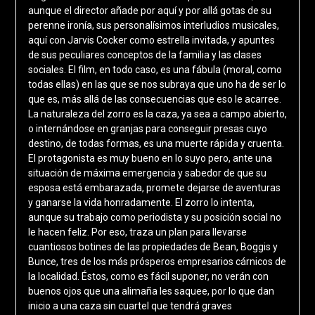
aunque el director añade por aquí y por allá gotas de su
perenne ironía, sus personalísimos interludios musicales,
aquí con Jarvis Cocker como estrella invitada, y apuntes
de sus peculiares conceptos de la familia y las clases
sociales. El film, en todo caso, es una fábula (moral, como
todas ellas) en las que se nos subraya que uno ha de ser lo
que es, más allá de las consecuencias que eso le acarree.
La naturaleza del zorro es la caza, ya sea a campo abierto,
o internándose en granjas para conseguir presas cuyo
destino, de todas formas, es una muerte rápida y cruenta.
El protagonista es muy bueno en lo suyo pero, ante una
situación de máxima emergencia y sabedor de que su
esposa está embarazada, promete dejarse de aventuras
y ganarse la vida honradamente. El zorro lo intenta,
aunque su trabajo como periodista y su posición social no
le hacen feliz. Por eso, traza un plan para llevarse
cuantiosos botines de las propiedades de Bean, Boggis y
Bunce, tres de los más prósperos empresarios cárnicos de
la localidad. Éstos, como es fácil suponer, no verán con
buenos ojos que una alimaña les saquee, por lo que dan
inicio a una caza sin cuartel que tendrá graves