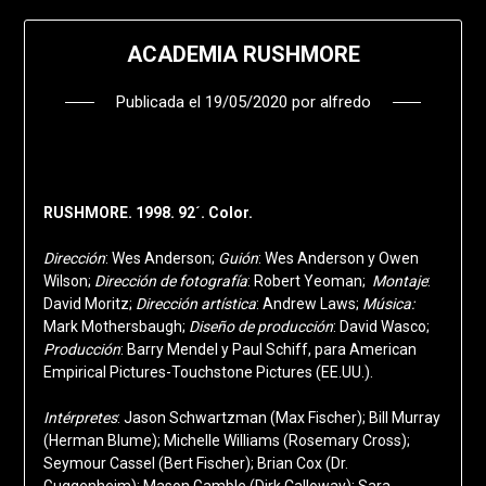
ACADEMIA RUSHMORE
Publicada el
19/05/2020
por
alfredo
RUSHMORE. 1998. 92´. Color.
Dirección
: Wes Anderson;
Guión
: Wes Anderson y Owen
Wilson;
Dirección de fotografía
: Robert Yeoman;
Montaje
:
David Moritz;
Dirección artística
: Andrew Laws;
Música:
Mark Mothersbaugh;
Diseño de producción
: David Wasco;
Producción
: Barry Mendel y Paul Schiff, para American
Empirical Pictures-Touchstone Pictures (EE.UU.).
Intérpretes
: Jason Schwartzman (Max Fischer); Bill Murray
(Herman Blume); Michelle Williams (Rosemary Cross);
Seymour Cassel (Bert Fischer); Brian Cox (Dr.
Guggenheim); Mason Gamble (Dirk Calloway); Sara