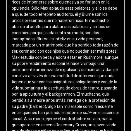
ricos de imponerse sobre quienes ya se forjaron en la
opulencia. Sólo Max aplaude esas palabras, y ello se debe
a que, de todo el repleto auditorio, él y Blume son los
únicos presentes que no nacieron ricos. El muchacho
aborda al adulto para alabar sus palabras, y ambos se
caen bien porque, cada cual a su modo, son dos
inadaptados: Blume es infeliz en su vida personal,
marcada por un matrimonio que ha perdido toda razón de
ser, coronado con dos hijos que no pueden ser más zotes;
Max estudia con beca y adora estar en Rushmore, aunque
su pobre rendimiento escolar le hace vivir bajo una
permanente amenaza de expulsión y su hiperactividad se
canaliza a través de una multitud de intereses que nada
tienen que ver con las asignaturas obligatorias y van de la
vida submarina a la escritura de obras de teatro, pasando
por la apicultura y el backgammon. El muchacho, que
perdió a su madre años atrás, reniega de la profesión de
su padre (barbero), algo tan miserable como frecuente
entre quienes han pulsado el botón de
subir
en el ascensor
social. A su modo, ejerce el control sobre su vida, hasta
que aparece en escena Rosemary Cross, una joven viuda
que da clases a niños pequeños, y ahí empieza un baile