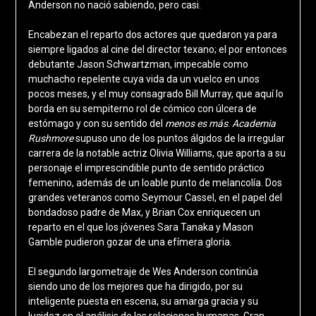
Anderson no nació sabiendo, pero casi.
Encabezan el reparto dos actores que quedaron ya para
siempre ligados al cine del director texano; el por entonces
debutante Jason Schwartzman, impecable como
muchacho repelente cuya vida da un vuelco en unos
pocos meses, y el muy consagrado Bill Murray, que aquí lo
borda en su sempiterno rol de cómico con úlcera de
estómago y con su sentido del
menos es más
.
Academia
Rushmore
supuso uno de los puntos álgidos de la irregular
carrera de la notable actriz Olivia Williams, que aporta a su
personaje el imprescindible punto de sentido práctico
femenino, además de un loable punto de melancolía. Dos
grandes veteranos como Seymour Cassel, en el papel del
bondadoso padre de Max, y Brian Cox enriquecen un
reparto en el que los jóvenes Sara Tanaka y Mason
Gamble pudieron gozar de una efímera gloria.
El segundo largometraje de Wes Anderson continúa
siendo uno de los mejores que ha dirigido, por su
inteligente puesta en escena, su amarga gracia y su
lucidez en el análisis de las relaciones humanas. Gran