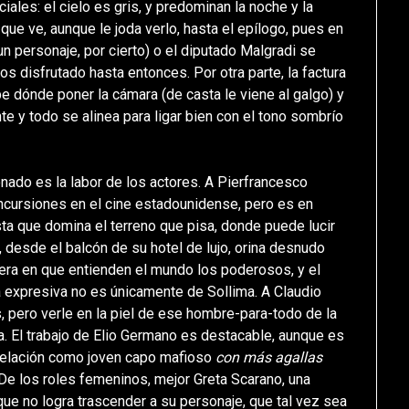
ciales: el cielo es gris, y predominan la noche y la
 que ve, aunque le joda verlo, hasta el epílogo, pues en
un personaje, por cierto) o el diputado Malgradi se
s disfrutado hasta entonces. Por otra parte, la factura
be dónde poner la cámara (de casta le viene al galgo) y
te y todo se alinea para ligar bien con el tono sombrío
ado es la labor de los actores. A Pierfrancesco
ncursiones en el cine estadounidense, pero es en
vista que domina el terreno que pisa, donde puede lucir
, desde el balcón de su hotel de lujo, orina desnudo
anera en que entienden el mundo los poderosos, y el
 expresiva no es únicamente de Sollima. A Claudio
 pero verle en la piel de ese hombre-para-todo de la
a. El trabajo de Elio Germano es destacable, aunque es
evelación como joven capo mafioso
con más agallas
 De los roles femeninos, mejor Greta Scarano, una
i que no logra trascender a su personaje, que tal vez sea