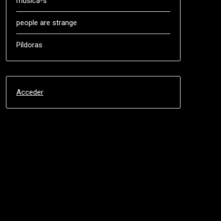
música-s
people are strange
Píldoras
Acceder