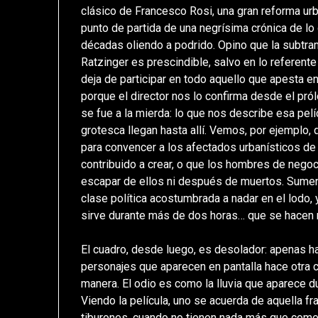
clásico de Francesco Rosi, una gran reforma urba
punto de partida de una negrísima crónica de lo 
décadas oliendo a podrido. Opino que la subtram
Ratzinger es prescindible, salvo en lo referente 
deja de participar en todo aquello que apesta e
porque el director nos lo confirma desde el pr
se fue a la mierda: lo que nos describe esa pel
grotesca llegan hasta allí. Vemos, por ejemplo
para convencer a los afectados urbanísticos de
contribuido a crear, o que los hombres de neg
escapar de ellos ni después de muertos. Sumen
clase política acostumbrada a nadar en el lodo,
sirve durante más de dos horas… que se hacen 
El cuadro, desde luego, es desolador: apenas hay
personajes que aparecen en pantalla hace otra c
manera. El odio es como la lluvia que aparece d
Viendo la película, uno se acuerda de aquella f
tiburones, cuando no tienen nada más que comer