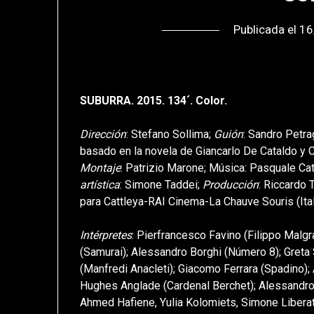
Publicada el
16
SUBURRA. 2015. 134´. Color.
Dirección
: Stefano Sollima;
Guión
: Sandro Petrag
basado en la novela de Giancarlo De Cataldo y C
Montaje
: Patrizio Marone; Música: Pasquale Ca
artística
: Simone Taddei;
Producción
: Riccardo 
para Cattleya-RAI Cinema-La Chauve Souris (Ital
Intérpretes
: Pierfrancesco Favino (Filippo Malg
(Samurai); Alessandro Borghi (Número 8); Greta S
(Manfredi Anacleti); Giacomo Ferrara (Spadino);
Hughes Anglade (Cardenal Berchet); Alessandro
Ahmed Hafiene, Yulia Kolomiets, Simone Libera