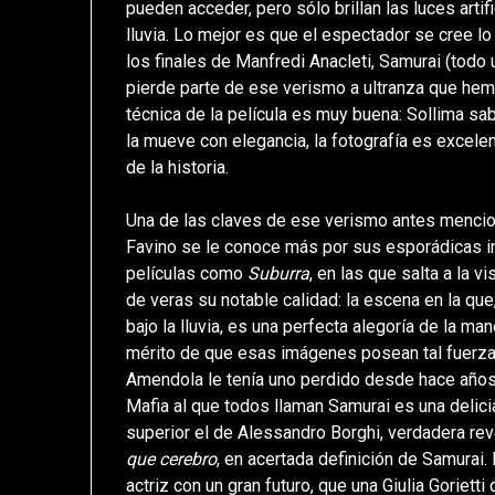
pueden acceder, pero sólo brillan las luces artifi
lluvia. Lo mejor es que el espectador se cree lo
los finales de Manfredi Anacleti, Samurai (todo 
pierde parte de ese verismo a ultranza que hemo
técnica de la película es muy buena: Sollima sa
la mueve con elegancia, la fotografía es excelen
de la historia.
Una de las claves de ese verismo antes mencion
Favino se le conoce más por sus esporádicas i
películas como
Suburra
, en las que salta a la 
de veras su notable calidad: la escena en la que
bajo la lluvia, es una perfecta alegoría de la m
mérito de que esas imágenes posean tal fuerza
Amendola le tenía uno perdido desde hace años,
Mafia al que todos llaman Samurai es una delici
superior el de Alessandro Borghi, verdadera r
que cerebro
, en acertada definición de Samurai.
actriz con un gran futuro, que una Giulia Goriett