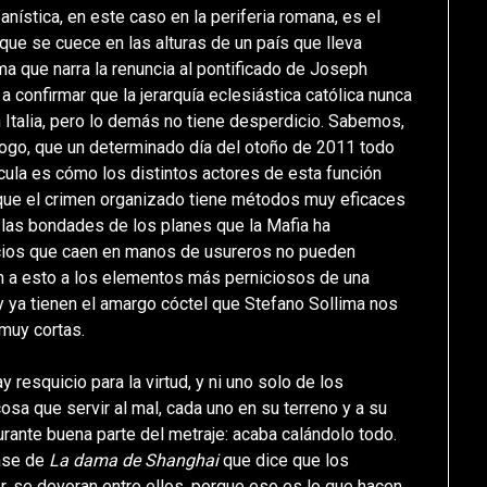
nística, en este caso en la periferia romana, es el
que se cuece en las alturas de un país que lleva
a que narra la renuncia al pontificado de Joseph
a confirmar que la jerarquía eclesiástica católica nunca
n Italia, pero lo demás no tiene desperdicio. Sabemos,
ólogo, que un determinado día del otoño de 2011 todo
ícula es cómo los distintos actores de esta función
, que el crimen organizado tiene métodos muy eficaces
 las bondades de los planes que la Mafia ha
ocios que caen en manos de usureros no pueden
 a esto a los elementos más perniciosos de una
 y ya tienen el amargo cóctel que Stefano Sollima nos
muy cortas.
 resquicio para la virtud, y ni uno solo de los
osa que servir al mal, cada uno en su terreno y a su
urante buena parte del metraje: acaba calándolo todo.
rase de
La dama de Shanghai
que dice que los
, se devoran entre ellos, porque eso es lo que hacen