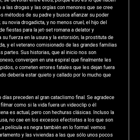
ado a las drogas y las orgías con menores que se cree
os métodos de su padre y busca afianzar su poder
su novia drogadicta, y no menos cruel; el hijo del
e fiestas para la jet-set romana a delator y
 su fuerza en la usura y la extorsión; la prostituta de
da, y el veterano comisionado de las grandes familias
s partes. Sus historias, que al inicio nos son
nexo, convergen en una espiral que finalmente les
pidos, o cometen errores fatales que les dejan fuera
undo debería estar quieto y callado por lo mucho que
o días preceden al gran cataclismo final. Se agradece
ilmar como si la vida fuera un videoclip o él
ena es actual, pero con hechuras clásicas. Incluso la
ofusa, no cae en los excesos efectistas a los que son
a película es negra también en lo formal: vemos
 Parlamento y las viviendas a las que sólo unos pocos