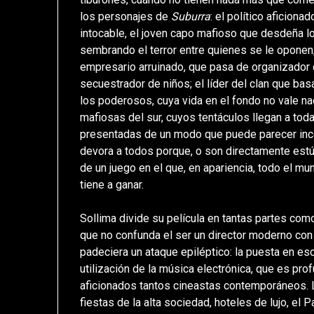
los personajes de
Suburra
: el político aficion
intocable, el joven capo mafioso que desdeña l
sembrando el terror entre quienes se le oponen; 
empresario arruinado, que pasa de organizador d
secuestrador de niños; el líder del clan que basa
los poderosos, cuya vida en el fondo no vale na
mafiosas del sur, cuyos tentáculos llegan a toda
presentadas de un modo que puede parecer inco
devora a todos porque, o son directamente estú
de un juego en el que, en apariencia, todo el m
tiene a ganar.
Sollima divide su película en tantas partes com
que no confunda el ser un director moderno con f
padeciera un ataque epiléptico: la puesta en esc
utilización de la música electrónica, que es pr
aficionados tantos cineastas contemporáneos. L
fiestas de la alta sociedad, hoteles de lujo, el