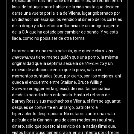
expulsado el más inestable de todos ellos, se reúnen en un
local de tatuajes para hablar de la vida hasta que deciden
darse una vuelta por la isla de Vilena, lugar gobernado por
un dictador sin escrúpulos vendido al dinero de los cárteles
de la droga y a la nefasta influencia de un antiguo agente
de la CIA que ha optado por cambiar de bando. Y ya está
liada, como no podía ser de otra forma.
Estamos ante una mala película, que quede claro.
Los
mercenarios
tiene menos guión que una porno, la misma
originalidad que la séptima secuela de
Viernes 13
y un
exceso de autoconsciencia que la priva, salvo en
momentos puntuales (que, por cierto, son los mejores: ahí
queda el encuentro entre Stallone, Bruce Willis y
Schwarzenegger en la iglesia), de resultar simpática
desde la parodia bien entendida. Hasta el retorno de
Barney Ross y sus muchachos a Vilena, el film se aguanta:
después se convierte en un largo, patriotero e
hiperviolento despropósito. No estamos ante una mala
película de la Cannon, una de esos modestos (aquí hay
dinero, sólo que puesto al servicio de la nada) films que,
vistos hoy, incluso tienen gracia: en su intento por ofrecer