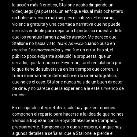
la acción más frenética, Stallone acaba dirigiendo un
videojuego (ya puestos, un enfoque visual más ochentero
no hubiese venido mal) sin pies ni cabeza. Efectismo,
violencia gratuita y una coartada narrativa que no puede
ser más endeble para dejar una hiperbólica muestra de lo
que los yanquis llaman
política exterior
. Me parece que
Stallone no había visto
Team America
cuando puso en
marcha
Los mercenarios
, y eso fue un error. Eso sí, el
público poco exigente aplaudió la propuesta, que un
servidor, que tampoco es Feynman, también alabaría por
lo que tiene de subversiva en los tiempos que corren… si
fuera mínimamente defendible en lo cinematográfico,
que no es el caso. Stallone nunca ha sido un buen director
de cine, y no parece que la experiencia le esté sirviendo de
mucho.
En el capítulo interpretativo, sólo hay que leer quiénes
componen el reparto para hacerse a la idea de que no nos
vamos a tropezar con la Royal Shakespeare Company,
precisamente. Tampoco es lo que se espera, aunque hay
algunos detalles a señalar: que a Stallone le pierde el