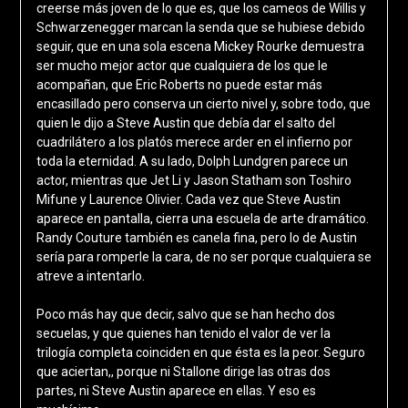
creerse más joven de lo que es, que los cameos de Willis y
Schwarzenegger marcan la senda que se hubiese debido
seguir, que en una sola escena Mickey Rourke demuestra
ser mucho mejor actor que cualquiera de los que le
acompañan, que Eric Roberts no puede estar más
encasillado pero conserva un cierto nivel y, sobre todo, que
quien le dijo a Steve Austin que debía dar el salto del
cuadrilátero a los platós merece arder en el infierno por
toda la eternidad. A su lado, Dolph Lundgren parece un
actor, mientras que Jet Li y Jason Statham son Toshiro
Mifune y Laurence Olivier. Cada vez que Steve Austin
aparece en pantalla, cierra una escuela de arte dramático.
Randy Couture también es canela fina, pero lo de Austin
sería para romperle la cara, de no ser porque cualquiera se
atreve a intentarlo.
Poco más hay que decir, salvo que se han hecho dos
secuelas, y que quienes han tenido el valor de ver la
trilogía completa coinciden en que ésta es la peor. Seguro
que aciertan,, porque ni Stallone dirige las otras dos
partes, ni Steve Austin aparece en ellas. Y eso es