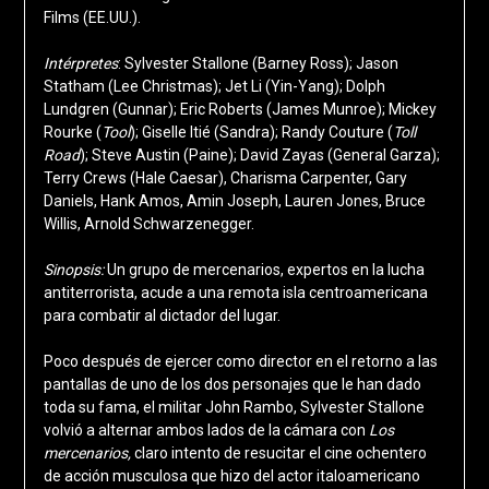
Films (EE.UU.).
Intérpretes
: Sylvester Stallone (Barney Ross); Jason
Statham (Lee Christmas); Jet Li (Yin-Yang); Dolph
Lundgren (Gunnar); Eric Roberts (James Munroe); Mickey
Rourke (
Tool
); Giselle Itié (Sandra); Randy Couture (
Toll
Road
); Steve Austin (Paine); David Zayas (General Garza);
Terry Crews (Hale Caesar), Charisma Carpenter, Gary
Daniels, Hank Amos, Amin Joseph, Lauren Jones, Bruce
Willis, Arnold Schwarzenegger.
Sinopsis:
Un grupo de mercenarios, expertos en la lucha
antiterrorista, acude a una remota isla centroamericana
para combatir al dictador del lugar.
Poco después de ejercer como director en el retorno a las
pantallas de uno de los dos personajes que le han dado
toda su fama, el militar John Rambo, Sylvester Stallone
volvió a alternar ambos lados de la cámara con
Los
mercenarios,
claro intento de resucitar el cine ochentero
de acción musculosa que hizo del actor italoamericano