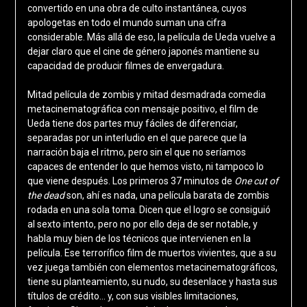
convertido en una obra de culto instantánea, cuyos
apologetas en todo el mundo suman una cifra
considerable. Más allá de eso, la película de Ueda vuelve a
dejar claro que el cine de género japonés mantiene su
capacidad de producir filmes de envergadura.
Mitad película de zombis y mitad desmadrada comedia
metacinematográfica con mensaje positivo, el film de
Ueda tiene dos partes muy fáciles de diferenciar,
separadas por un interludio en el que parece que la
narración baja el ritmo, pero sin el que no seríamos
capaces de entender lo que hemos visto, ni tampoco lo
que viene después. Los primeros 37 minutos de
One cut of
the dead
son, ahí es nada, una película barata de zombis
rodada en una sola toma. Dicen que el logro se consiguió
al sexto intento, pero no por ello deja de ser notable, y
habla muy bien de los técnicos que intervienen en la
película. Ese terrorífico film de muertos vivientes, que a su
vez juega también con elementos metacinematográficos,
tiene su planteamiento, su nudo, su desenlace y hasta sus
títulos de crédito… y, con sus visibles limitaciones,