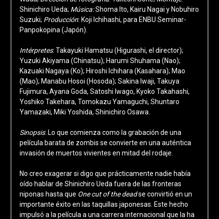
Shinichiro Ueda;
Música:
Shoma Ito, Kairu Nagai y Nobuhiro
Suzuki;
Producción
: Koji Ichihashi, para ENBU Seminar-
Panpokopina (Japón).
Intérpretes
: Takayuki Hamatsu (Higurashi, el director);
Yuzuki Akiyama (Chinatsu); Harumi Shuhama (Nao);
Kazuaki Nagaya (Ko); Hiroshi Ichihara (Kasahara); Mao
(Mao); Manabu Hosoi (Hosoda); Sakina Iwaji, Takuya
Fujimura, Ayana Goda, Satoshi Iwago, Kyoko Takahashi,
Yoshiko Takehara, Tomokazu Yamaguchi, Shuntaro
Yamazaki, Miki Yoshida, Shinichiro Osawa.
Sinopsis
: Lo que comienza como la grabación de una
película barata de zombis se convierte en una auténtica
invasión de muertos vivientes en mitad del rodaje.
No creo exagerar si digo que prácticamente nadie había
oído hablar de Shinichiro Ueda fuera de las fronteras
niponas hasta que
One cut of the dead
se convirtió en un
importante éxito en las taquillas japonesas. Este hecho
impulsó a la película a una carrera internacional que la ha