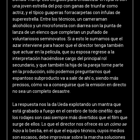
una joven estrella del pop con ganas de triunfar como
actriz, y el típico guaperas forracarpetas con ínfulas de
superestrella. Entre los técnicos, un cameraman
alcohólico y un microfonista con diarrea son la punta de
lanza de un elenco que completan un puñado de
voluntariosos seminovatos. Si a esto le sumamos que el
azar interviene para hacer que el director tenga también
que actuar en la película, que su esposa regrese a la
interpretación haciéndose cargo del principal rol
secundario, y que también la hija de la pareja tome parte
en la producción, sólo podemos preguntarnos qué
espantoso subproducto va a salir de ahí o, siendo más
precisos, cómo va a conseguirse que la emisión en directo
no sea un completo desastre.
La respuesta nos la da Ueda explotando un mantra que
está grabado a fuego en el cerebro de todo cinéfilo: que
los rodajes son casi siempre más divertidos que el film que
surge de ellos. Lo que el director nos ofrece es un
cómo se
hizo
a lo bestia, en el que el equipo técnico, cuyos medios
son escasos, debe improvisar sobre la marcha soluciones