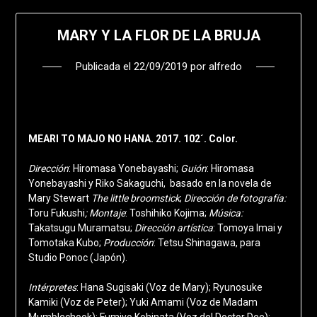
MARY Y LA FLOR DE LA BRUJA
Publicada el
22/09/2019
por
alfredo
MEARI TO MAJO NO HANA. 2017. 102´. Color.
Dirección
: Hiromasa Yonebayashi;
Guión
: Hiromasa
Yonebayashi y Riko Sakaguchi, basado en la novela de
Mary Stewart
The little broomstick
;
Dirección de fotografía:
Toru Fukushi
; Montaje
: Toshihiko Kojima;
Música:
Takatsugu Muramatsu;
Dirección artística
: Tomoya Imai y
Tomotaka Kubo;
Producción
: Tetsu Shinagawa, para
Studio Ponoc (Japón).
Intérpretes
: Hana Sugisaki (Voz de Mary); Ryunosuke
Kamiki (Voz de Peter); Yuki Amami (Voz de Madam
Mumblechook); Fumiyo Kohinata (Voz del Doctor Dee);