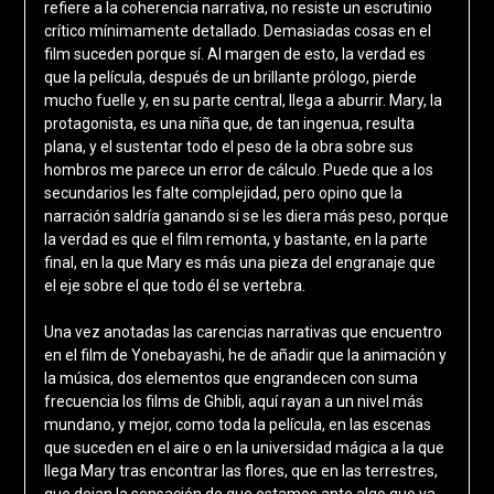
refiere a la coherencia narrativa, no resiste un escrutinio
crítico mínimamente detallado. Demasiadas cosas en el
film suceden porque sí. Al margen de esto, la verdad es
que la película, después de un brillante prólogo, pierde
mucho fuelle y, en su parte central, llega a aburrir. Mary, la
protagonista, es una niña que, de tan ingenua, resulta
plana, y el sustentar todo el peso de la obra sobre sus
hombros me parece un error de cálculo. Puede que a los
secundarios les falte complejidad, pero opino que la
narración saldría ganando si se les diera más peso, porque
la verdad es que el film remonta, y bastante, en la parte
final, en la que Mary es más una pieza del engranaje que
el eje sobre el que todo él se vertebra.
Una vez anotadas las carencias narrativas que encuentro
en el film de Yonebayashi, he de añadir que la animación y
la música, dos elementos que engrandecen con suma
frecuencia los films de Ghibli, aquí rayan a un nivel más
mundano, y mejor, como toda la película, en las escenas
que suceden en el aire o en la universidad mágica a la que
llega Mary tras encontrar las flores, que en las terrestres,
que dejan la sensación de que estamos ante algo que ya