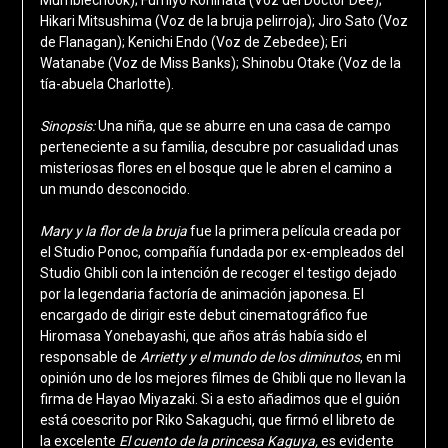
Hikari Mitsushima (Voz de la bruja pelirroja); Jiro Sato (Voz
de Flanagan); Kenichi Endo (Voz de Zebedee); Eri
Watanabe (Voz de Miss Banks); Shinobu Otake (Voz de la
tía-abuela Charlotte).
Sinopsis:
Una niña, que se aburre en una casa de campo
perteneciente a su familia, descubre por casualidad unas
misteriosas flores en el bosque que le abren el camino a
un mundo desconocido.
Mary y la flor de la bruja
fue la primera película creada por
el Studio Ponoc, compañía fundada por ex-empleados del
Studio Ghibli con la intención de recoger el testigo dejado
por la legendaria factoría de animación japonesa. El
encargado de dirigir este debut cinematográfico fue
Hiromasa Yonebayashi, que años atrás había sido el
responsable de
Arrietty y el mundo de los diminutos
, en mi
opinión uno de los mejores filmes de Ghibli que no llevan la
firma de Hayao Miyazaki. Si a esto añadimos que el guión
está coescrito por Riko Sakaguchi, que firmó el libreto de
la excelente
El cuento de la princesa Kaguya,
es evidente