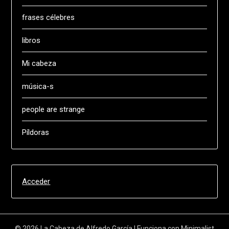
frases célebres
libros
Mi cabeza
música-s
people are strange
Píldoras
Acceder
© 2026 La Cabeza de Alfredo García
| Funciona con
Minimalist