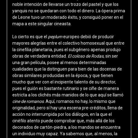
noble intención de llevarse un trozo del pastel y que los
yanquis no se quedaran con todo el dinero. La ópera prima
de Leone tuvo un moderado éxito, y consiguió poner en el
mapa a este singular cineasta.
Lo cierto es que el
peplum
europeo debió de producir
mayores alegrías entre el colectivo homosexual que entre
la cinefilia planetaria, pues el subgénero apenas produjo
obras de verdadera entidad.
El coloso de Rodas
, sin ser
una gran película, posee al menos determinadas
cualidades que la distinguen para bien de las docenas de
obras similares producidas en la época, y que tienen
mucho que ver con el incipiente talento de su director,
pues el guión es bastante rutinario y se ciñe de manera
estricta a los clichés más manidos de lo que aquí se llamó
cine de romanos
. Aquí, romanos no hay, lo mismo que
originalidad, pero sí hay una escena pre-créditos, llena de
acción no interrumpida por los diálogos, en la que el
cinéfilo atento puede comprobar que, más allá de los
decorados de cartón-piedra, a los mandos se encuentra
un individuo muy capaz. Ya sabemos que, al menos, la