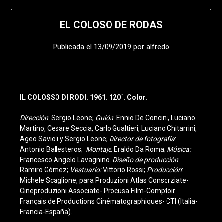
EL COLOSO DE RODAS
Publicada el
13/09/2019
por
alfredo
IL COLOSSO DI RODI. 1961. 120´. Color.
Dirección
: Sergio Leone;
Guión
: Ennio De Concini, Luciano
Martino, Cesare Seccia, Carlo Gualtieri, Luciano Chitarrini,
Ageo Savioli y Sergio Leone;
Director de fotografía
:
Antonio Ballesteros;
Montaje
: Eraldo Da Roma;
Música:
Francesco Angelo Lavagnino.
Diseño de producción
:
Ramiro Gómez;
Vestuario:
Vittorio Rossi;
Producción
:
Michele Scaglione, para Produzioni Atlas Consorziate-
Cineproduzioni Associate- Procusa Film-Comptoir
Français de Productions Cinématographiques- CTI (Italia-
Francia-España).