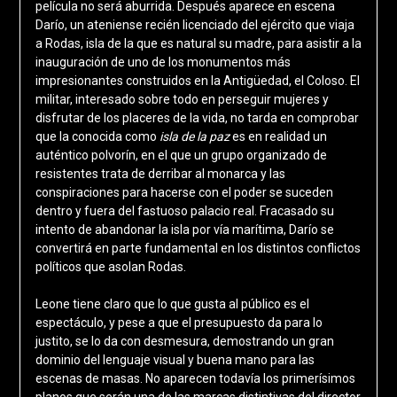
película no será aburrida. Después aparece en escena
Darío, un ateniense recién licenciado del ejército que viaja
a Rodas, isla de la que es natural su madre, para asistir a la
inauguración de uno de los monumentos más
impresionantes construidos en la Antigüedad, el Coloso. El
militar, interesado sobre todo en perseguir mujeres y
disfrutar de los placeres de la vida, no tarda en comprobar
que la conocida como
isla de la paz
es en realidad un
auténtico polvorín, en el que un grupo organizado de
resistentes trata de derribar al monarca y las
conspiraciones para hacerse con el poder se suceden
dentro y fuera del fastuoso palacio real. Fracasado su
intento de abandonar la isla por vía marítima, Darío se
convertirá en parte fundamental en los distintos conflictos
políticos que asolan Rodas.
Leone tiene claro que lo que gusta al público es el
espectáculo, y pese a que el presupuesto da para lo
justito, se lo da con desmesura, demostrando un gran
dominio del lenguaje visual y buena mano para las
escenas de masas. No aparecen todavía los primerísimos
planos que serán una de las marcas distintivas del director