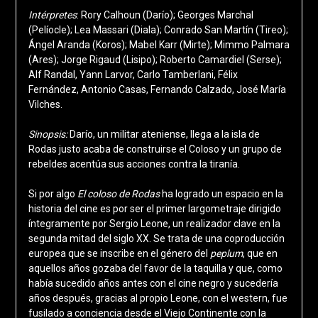
Intérpretes
: Rory Calhoun (Darío); Georges Marchal
(Pelíocle); Lea Massari (Diala); Conrado San Martín (Tireo);
Ángel Aranda (Koros); Mabel Karr (Mirte); Mimmo Palmara
(Ares); Jorge Rigaud
(Lisipo); Roberto Camardiel (Serse);
Alf Randal, Yann Larvor, Carlo Tamberlani, Félix
Fernández, Antonio Casas, Fernando Calzado, José María
Vilches.
Sinopsis:
Darío, un militar ateniense, llega a la isla de
Rodas justo acaba de construirse el Coloso y un grupo de
rebeldes acentúa sus acciones contra la tiranía.
Si por algo
El coloso de Rodas
ha logrado un espacio en la
historia del cine es por ser el primer largometraje dirigido
íntegramente por Sergio Leone, un realizador clave en la
segunda mitad del siglo XX. Se trata de una coproducción
europea que se inscribe en el género del
peplum
, que en
aquellos años gozaba del favor de la taquilla y que, como
había sucedido años antes con el cine negro y sucedería
años después, gracias al propio Leone, con el western, fue
fusilado a conciencia desde el Viejo Continente con la