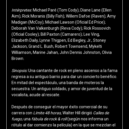
Intérpretes
: Michael Paré (Tom Cody); Diane Lane (Ellen
Aim); Rick Moranis (Billy Fish); Willem Dafoe (Raven); Amy
Madigan (McCoy); Michael Lawson (Oficial Ed Price);
Deborah Van Valkenburgh (Reva Cody); Rick Rossovich
(Oficial Cooley); Bill Paxton (Camarero); Lee Ving,
Elizabeth Daily, Lynne Thigpen, Ed Begley, Jr., Stoney
Jackson, Grand L. Bush, Robert Townsend, Mykelti
Williamson, Marine Jahan, John Dennis Johnston, Olivia
Brown.
Sinopsis:
Una cantante de rock en pleno ascenso a la fama
regresa a su antiguo barrio para dar un concierto benéfico.
En mitad del espectáculo, una banda de moteros la
secuestra. Un antiguo soldado, y amor de juventud de la
vocalista, acude al rescate.
Después de conseguir el mayor éxito comercial de su
carrera con
Límite 48 horas
, Walter Hill dirigió
Calles de
fuego
, una
fábula de rock & roll
(según nos informa un
rótulo al dar comienzo la película) en la que se mezclan el