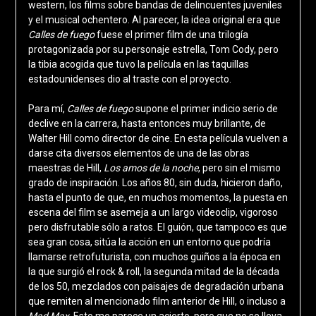
western, los films sobre bandas de delincuentes juveniles
y el musical ochentero. Al parecer, la idea original era que
Calles de fuego
fuese el primer film de una trilogía
protagonizada por su personaje estrella, Tom Cody, pero
la tibia acogida que tuvo la película en las taquillas
estadounidenses dio al traste con el proyecto.
Para mí,
Calles de fuego
supone el primer indicio serio de
declive en la carrera, hasta entonces muy brillante, de
Walter Hill como director de cine. En esta película vuelven a
darse cita diversos elementos de una de las obras
maestras de Hill,
Los amos de la noche
, pero sin el mismo
grado de inspiración. Los años 80, sin duda, hicieron daño,
hasta el punto de que, en muchos momentos, la puesta en
escena del film se asemeja a un largo videoclip, vigoroso
pero disfrutable sólo a ratos. El guión, que tampoco es que
sea gran cosa, sitúa la acción en un entorno que podría
llamarse retrofuturista, con muchos guiños a la época en
la que surgió el rock & roll, la segunda mitad de la década
de los 50, mezclados con paisajes de degradación urbana
que remiten al mencionado film anterior de Hill, o incluso a
Mad Max
. Esto me parece un acierto, pero que no se lleva