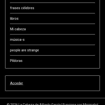
frases célebres
libros
Mi cabeza
música-s
people are strange
Píldoras
Acceder
© 2026 La Cabeza de Alfredo García
| Funciona con
Minimalist