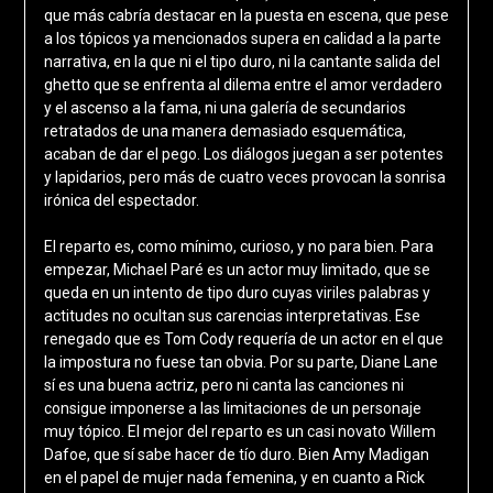
que más cabría destacar en la puesta en escena, que pese
a los tópicos ya mencionados supera en calidad a la parte
narrativa, en la que ni el tipo duro, ni la cantante salida del
ghetto que se enfrenta al dilema entre el amor verdadero
y el ascenso a la fama, ni una galería de secundarios
retratados de una manera demasiado esquemática,
acaban de dar el pego. Los diálogos juegan a ser potentes
y lapidarios, pero más de cuatro veces provocan la sonrisa
irónica del espectador.
El reparto es, como mínimo, curioso, y no para bien. Para
empezar, Michael Paré es un actor muy limitado, que se
queda en un intento de tipo duro cuyas viriles palabras y
actitudes no ocultan sus carencias interpretativas. Ese
renegado que es Tom Cody requería de un actor en el que
la impostura no fuese tan obvia. Por su parte, Diane Lane
sí es una buena actriz, pero ni canta las canciones ni
consigue imponerse a las limitaciones de un personaje
muy tópico. El mejor del reparto es un casi novato Willem
Dafoe, que sí sabe hacer de tío duro. Bien Amy Madigan
en el papel de mujer nada femenina, y en cuanto a Rick