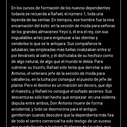
En los cursos de formación de los nuevos dependientes
todavía se recuerda a Rafael, el número 1, toda una
leyenda de las ventas. En tiempos, ese hombre fue la viva
encarnación del éxito: en la sección de moda para señoras
de los grandes almacenes Yeyo´s, él era el rey, con sus
inigualables artes para engatusar a las clientas y
venderles lo que se le antojara. Sus compañeros le
adulaban, las empleadas más bellas rivalizaban entre sí
por llevárselo al catre, y él disfrutaba de su hechizo como
de algo natural, de algo que el mundo le debía. Para
culminar su triunfo, Rafael sólo tenía que derrotar a don
Antonio, el veterano jefe de la sección de moda para
caballeros, en la lucha por conseguir el puesto de jefe de
planta. Pero el destino es un maricón sin decoro, que dijo
el maestro, y Rafael no consigue el soñado ascenso. Sus
desventuras sólo han hecho que empezar: en una violenta
disputa entre ambos, Don Antonio muere de forma
accidental, y todo se desmorona para el antiguo
gentleman cuando descubre que la dependienta más fea
de todo el centro comercial ha sido testigo de un suceso
que puede llevarle a la cárcel. El silencio de Lourdes, que