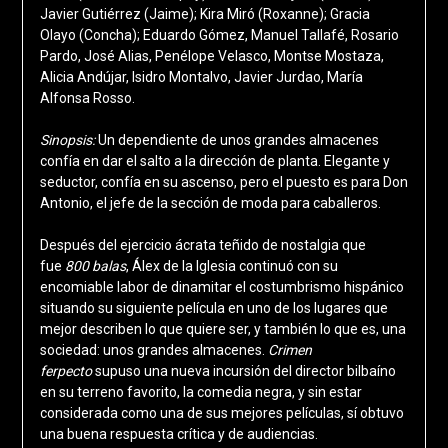
Javier Gutiérrez (Jaime); Kira Miró (Roxanne); Gracia
Olayo (Concha); Eduardo Gómez, Manuel Tallafé, Rosario
Pardo, José Alias, Penélope Velasco, Montse Mostaza,
Alicia Andújar, Isidro Montalvo, Javier Jurdao, María
Alfonsa Rosso.
Sinopsis:
Un dependiente de unos grandes almacenes
confía en dar el salto a la dirección de planta. Elegante y
seductor, confía en su ascenso, pero el puesto es para Don
Antonio, el jefe de la sección de moda para caballeros.
Después del ejercicio ácrata teñido de nostalgia que
fue
800 balas
, Álex de la Iglesia continuó con su
encomiable labor de dinamitar el costumbrismo hispánico
situando su siguiente película en uno de los lugares que
mejor describen lo que quiere ser, y también lo que es, una
sociedad: unos grandes almacenes.
Crimen
ferpecto
supuso una nueva incursión del director bilbaíno
en su terreno favorito, la comedia negra, y sin estar
considerada como una de sus mejores películas, sí obtuvo
una buena respuesta crítica y de audiencias.