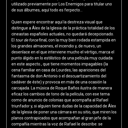
utilizado previamente por Los Enemigos para titular uno
de sus álbumes, aquí todo es ferpecto…
Quien espere encontrar aquí la destreza visual que
distingue a Álex de la Iglesia de la práctica totalidad de los
cineastas españoles actuales, no quedará decepcionado.
El
tour de force
final, con la muy bien rodada estampida en
los grandes almacenes, el incendio y, de nuevo, un
desenlace en el que interviene mucho el vértigo, marca el
punto álgido en lo estilístico de una película muy cuidada
en este aspecto., que tiene momentos impagables (la
cena familiar en casa de Lourdes, las apariciones del
fantasma de don Antonio o el descuartizamiento del
cadáver de éste) y provoca en más de una ocasión la
carcajada. La música de Roque Baños ilustra de manera
eficaz los cambios de tono de la película, con ese tema
como de anuncio de colonias que acompaña al Rafael
triunfador y, si alguien tiene dudas de la capacidad de Álex
de la Iglesia de poner una cámara en su sitio, que miren los
planos contrapicados que acompañan al gran jefe de la
compañía mientras la voz de Rafael le describe: se