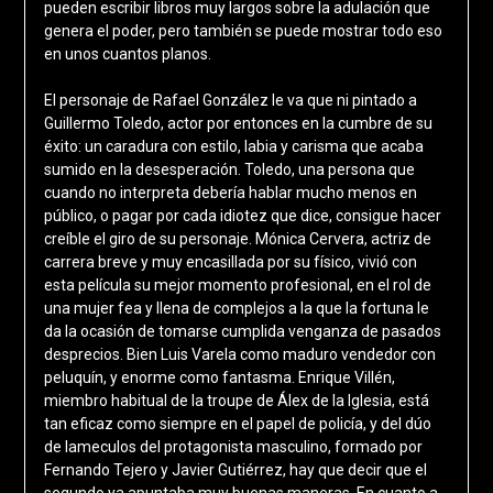
pueden escribir libros muy largos sobre la adulación que
genera el poder, pero también se puede mostrar todo eso
en unos cuantos planos.
El personaje de Rafael González le va que ni pintado a
Guillermo Toledo, actor por entonces en la cumbre de su
éxito: un caradura con estilo, labia y carisma que acaba
sumido en la desesperación. Toledo, una persona que
cuando no interpreta debería hablar mucho menos en
público, o pagar por cada idiotez que dice, consigue hacer
creíble el giro de su personaje. Mónica Cervera, actriz de
carrera breve y muy encasillada por su físico, vivió con
esta película su mejor momento profesional, en el rol de
una mujer fea y llena de complejos a la que la fortuna le
da la ocasión de tomarse cumplida venganza de pasados
desprecios. Bien Luis Varela como maduro vendedor con
peluquín, y enorme como fantasma. Enrique Villén,
miembro habitual de la troupe de Álex de la Iglesia, está
tan eficaz como siempre en el papel de policía, y del dúo
de lameculos del protagonista masculino, formado por
Fernando Tejero y Javier Gutiérrez, hay que decir que el
segundo ya apuntaba muy buenas maneras. En cuanto a