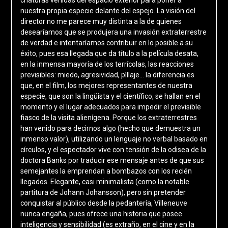
criaturas venidas del espacio exterior para poner a
nuestra propia especie delante del espejo. La visión del
director no me parece muy distinta a la de quienes
desearíamos que se produjera una invasión extraterrestre
de verdad e intentaríamos contribuir en lo posible a su
éxito, pues esa llegada que da título a la película desata,
en la inmensa mayoría de los terrícolas, las reacciones
previsibles: miedo, agresividad, pìllaje… la diferencia es
que, en el film, los mejores representantes de nuestra
especie, que son la lingüista y el científico, se hallan en el
momento y el lugar adecuados para impedir el previsible
fiasco de la visita alienígena. Porque los extraterrestres
han venido para decirnos algo (hecho que demuestra un
inmenso valor), utilizando un lenguaje no verbal basado en
círculos, y el espectador vive con tensión de la odisea de la
doctora Banks por traducir ese mensaje antes de que sus
semejantes la emprendan a bombazos con los recién
llegados. Elegante, casi minimalista (como la notable
partitura de Johann Johansson), pero sin pretender
conquistar al público desde la pedantería, Villeneuve
nunca engaña, pues ofrece una historia que posee
inteligencia y sensibilidad (es extraño, en el cine y en la