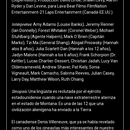
(Supervisión);
Producción
: David Linde, Shawn Levy, Aaron
Ryder y Dan Levine, para Lava Bear Films-FilmNation
Entertainment-21 Laps Entertainment (Canadá-EE.UU.).
Intérpretes
: Amy Adams (Louise Banks); Jeremy Renner
(Ian Donnelly); Forest Whitaker (Coronel Weber); Michael
Stuhlbarg (Agente Halpern); Mark O´Brien (Capitán
Marks); Tzi Ma (General Shang); Abigail Pniowsky (Hannah
alos 8 años); Julia Scarlett Dan (Hannah a los 12 años);
Jadyn Malone (Hannah a los 6 años); Frank Schorpion (Dr.
Kettler); Lucas Chartier-Dessert, Christian Jadah, Lucy Van
Oldenvarneveld, Andrew Shaver, Pat Kiely, Sonia
Vigneault, Mark Camacho, Sabrina Reeves, Julian Casey,
Larry Day, Matthew Wilson, Ruth Chiang.
Sinopsis:
Una lingüista es reclutada por el ejército
estadounidense cuando una nave extraterrestre aterriza
en el estado de Montana. Es una de las 12 que una
civilización alienígena ha enviado a la Tierra.
El canadiense Denis Villeneuve, que ya se había revelado
como uno de los cineastas más interesantes de nuestro