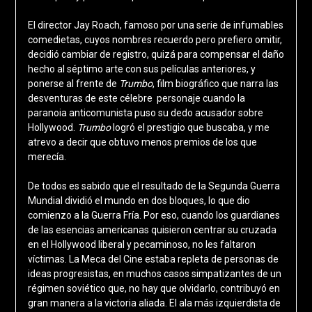
El director Jay Roach, famoso por una serie de infumables
comedietas, cuyos nombres recuerdo pero prefiero omitir,
decidió cambiar de registro, quizá para compensar el daño
hecho al séptimo arte con sus películas anteriores, y
ponerse al frente de
Trumbo
, film biográfico que narra las
desventuras de este célebre personaje cuando la
paranoia anticomunista puso su dedo acusador sobre
Hollywood.
Trumbo
logró el prestigio que buscaba, y me
atrevo a decir que obtuvo menos premios de los que
merecía.
De todos es sabido que el resultado de la Segunda Guerra
Mundial dividió el mundo en dos bloques, lo que dio
comienzo a la Guerra Fría. Por eso, cuando los guardianes
de las esencias americanas quisieron centrar su cruzada
en el Hollywood liberal y pecaminoso, no les faltaron
víctimas. La Meca del Cine estaba repleta de personas de
ideas progresistas, en muchos casos simpatizantes de un
régimen soviético que, no hay que olvidarlo, contribuyó en
gran manera a la victoria aliada. El ala más izquierdista de