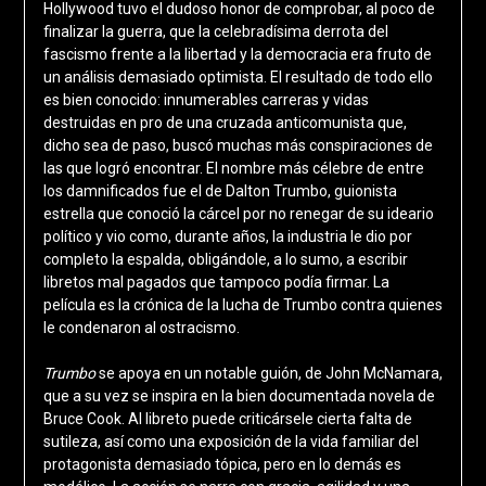
Hollywood tuvo el dudoso honor de comprobar, al poco de
finalizar la guerra, que la celebradísima derrota del
fascismo frente a la libertad y la democracia era fruto de
un análisis demasiado optimista. El resultado de todo ello
es bien conocido: innumerables carreras y vidas
destruidas en pro de una cruzada anticomunista que,
dicho sea de paso, buscó muchas más conspiraciones de
las que logró encontrar. El nombre más célebre de entre
los damnificados fue el de Dalton Trumbo, guionista
estrella que conoció la cárcel por no renegar de su ideario
político y vio como, durante años, la industria le dio por
completo la espalda, obligándole, a lo sumo, a escribir
libretos mal pagados que tampoco podía firmar. La
película es la crónica de la lucha de Trumbo contra quienes
le condenaron al ostracismo.
Trumbo
se apoya en un notable guión, de John McNamara,
que a su vez se inspira en la bien documentada novela de
Bruce Cook. Al libreto puede criticársele cierta falta de
sutileza, así como una exposición de la vida familiar del
protagonista demasiado tópica, pero en lo demás es