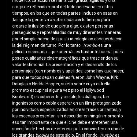
modélico. La acción se narra con gracia, agilidad y una
carga de reflexión moral del todo necesaria en estos
tiempos, en los que en todas partes, incluso en esas en
las que la gente va a votar cada cierto tiempo para
crearse la ilusión de que pinta algo, existen personas
perseguidas y represaliadas de muy diferentes maneras
por el simple hecho de que su ideología no concuerda con
la del régimen de turno. Por lo tanto,
Trumbo
es una
película necesaria… que además es bastante buena, pues
posee cualidades cinematográficas que trascienden su
valor testimonial. La presentación y el desarrollo de los
personajes (con nombres y apellidos, como hay que hacer,
para que todos sepan quiénes fueron John Wayne, Kirk
Douglas o Hedda Hopper, sujeta sobre cuya estrella
prometo escupir si alguna vez piso el Hollywood
Boulevard) es coherente y creíble; los diálogos, tan
ingeniosos como cabía esperar en un film protagonizado
por individuos especializados en crear frases brillantes, y
las escenas presentan, sin descuidar en ningún momento
eso tan importante de que el cine debe entretener, una
sucesión de hechos de interés que la convierten en uno de
los grandes
biopics
de este siglo. En el fondo,
Trumbo
es