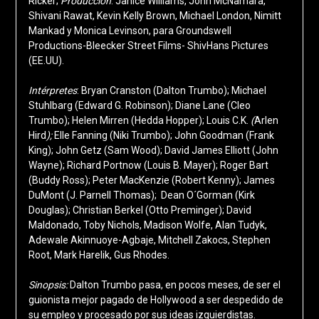
Ricker;
Producción
: Janice Williams, John McNamara,
Shivani Rawat, Kevin Kelly Brown, Michael London, Nimitt
Mankad y Monica Levinson, para Groundswell
Productions-Bleecker Street Films- ShivHans Pictures
(EE.UU).
Intérpretes
: Bryan Cranston (Dalton Trumbo); Michael
Stuhlbarg (Edward G. Robinson); Diane Lane (Cleo
Trumbo); Helen Mirren (Hedda Hopper); Louis C.K.
(
Arlen
Hird
);
Elle Fanning (Niki Trumbo); John Goodman (Frank
King); John Getz (Sam Wood); David James Elliott (John
Wayne); Richard Portnow (Louis B. Mayer); Roger Bart
(Buddy Ross); Peter MacKenzie (Robert Kenny); James
DuMont (J. Parnell Thomas); Dean O´Gorman (Kirk
Douglas); Christian Berkel (Otto Preminger); David
Maldonado, Toby Nichols, Madison Wolfe, Alan Tudyk,
Adewale Akinnuoye-Agbaje, Mitchell Zakocs, Stephen
Root, Mark Harelik, Gus Rhodes.
Sinopsis:
Dalton Trumbo pasa, en pocos meses, de ser el
guionista mejor pagado de Hollywood a ser despedido de
su empleo y procesado por sus ideas izquierdistas.