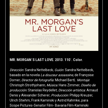
MR. MORGAN´S LAST LOVE. 2013. 110´. Color.
Dirección
: Sandra Nettelbeck;
Guión
: Sandra Nettelbeck,
basado en la novela
La douceur assassine
,
de Françoise
Dorner;
Director de fotografía
: Michael Bertl;
Montaje
:
Christoph Strothjohann;
Música:
Hans Zimmer;
Diseño de
producción:
Stanislas Reydellet;
Dirección artística
: Arnaud
Denis y Alexander Scherer;
Producción
: Philipp Kreuzer,
Ulrich Stiehm, Frank Kaminski y Astrid Kahmke, para
Scope Pictures-Senator Film- Bavaria Film-Kaminski