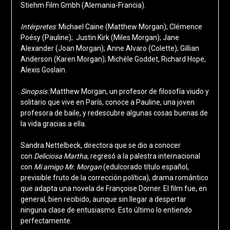
Stiehm Film Gmbh (Alemania-Francia).
Intérpretes
: Michael Caine (Matthew Morgan); Clémence
Poésy (Pauline); Justin Kirk (Miles Morgan); Jane
Alexander (Joan Morgan); Anne Alvaro (Colette); Gillian
Anderson (Karen Morgan); Michèle Goddet, Richard Hope,
Alexis Goslain.
Sinopsis:
Matthew Morgan, un profesor de filosofía viudo y
solitario que vive en París, conoce a Pauline, una joven
profesora de baile, y redescubre algunas cosas buenas de
la vida gracias a ella.
Sandra Nettelbeck, directora que se dio a conocer
con
Deliciosa Martha
, regresó a la palestra internacional
con
Mi amigo Mr. Morgan
(edulcorado título español,
previsible fruto de la corrección política), drama romántico
que adapta una novela de Françoise Dorner. El film fue, en
general, bien recibido, aunque sin llegar a despertar
ninguna clase de entusiasmo. Esto último lo entiendo
perfectamente.