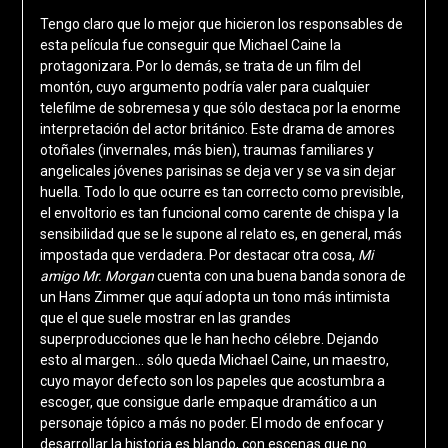
Tengo claro que lo mejor que hicieron los responsables de
esta película fue conseguir que Michael Caine la
protagonizara. Por lo demás, se trata de un film del
montón, cuyo argumento podría valer para cualquier
telefilme de sobremesa y que sólo destaca por la enorme
interpretación del actor británico. Este drama de amores
otoñales (invernales, más bien), traumas familiares y
angelicales jóvenes parisinas se deja ver y se va sin dejar
huella. Todo lo que ocurre es tan correcto como previsible,
el envoltorio es tan funcional como carente de chispa y la
sensibilidad que se le supone al relato es, en general, más
impostada que verdadera. Por destacar otra cosa,
Mi
amigo Mr. Morgan
cuenta con una buena banda sonora de
un Hans Zimmer que aquí adopta un tono más intimista
que el que suele mostrar en las grandes
superproducciones que le han hecho célebre. Dejando
esto al margen… sólo queda Michael Caine, un maestro,
cuyo mayor defecto son los papeles que acostumbra a
escoger, que consigue darle empaque dramático a un
personaje tópico a más no poder. El modo de enfocar y
desarrollar la historia es blando, con escenas que no