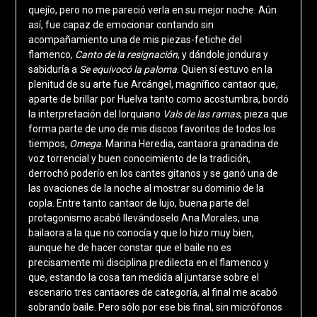
quejío, pero no me pareció verla en su mejor noche. Aún
así, fue capaz de emocionar contando sin
acompañamiento una de mis piezas-fetiche del
flamenco,
Canto de la resignación
, y dándole jondura y
sabiduría a
Se equivocó la paloma
. Quien sí estuvo en la
plenitud de su arte fue Arcángel, magnífico cantaor que,
aparte de brillar por Huelva tanto como acostumbra, bordó
la interpretación del lorquiano
Vals de las ramas
, pieza que
forma parte de uno de mis discos favoritos de todos los
tiempos,
Omega
. Marina Heredia, cantaora granadina de
voz torrencial y buen conocimiento de la tradición,
derrochó poderío en los cantes gitanos y se ganó una de
las ovaciones de la noche al mostrar su dominio de la
copla. Entre tanto cantaor de lujo, buena parte del
protagonismo acabó llevándoselo Ana Morales, una
bailaora a la que no conocía y que lo hizo muy bien,
aunque he de hacer constar que el baile no es
precisamente mi disciplina predilecta en el flamenco y
que, estando la cosa tan medida al juntarse sobre el
escenario tres cantaores de categoría, al final me acabó
sobrando baile. Pero sólo por ese bis final, sin micrófonos