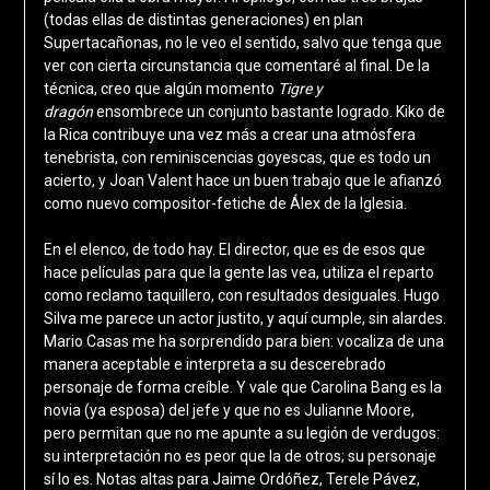
(todas ellas de distintas generaciones) en plan
Supertacañonas, no le veo el sentido, salvo que tenga que
ver con cierta circunstancia que comentaré al final. De la
técnica, creo que algún momento
Tigre y
dragón
ensombrece un conjunto bastante logrado. Kiko de
la Rica contribuye una vez más a crear una atmósfera
tenebrista, con reminiscencias goyescas, que es todo un
acierto, y Joan Valent hace un buen trabajo que le afianzó
como nuevo compositor-fetiche de Álex de la Iglesia.
En el elenco, de todo hay. El director, que es de esos que
hace películas para que la gente las vea, utiliza el reparto
como reclamo taquillero, con resultados desiguales. Hugo
Silva me parece un actor justito, y aquí cumple, sin alardes.
Mario Casas me ha sorprendido para bien: vocaliza de una
manera aceptable e interpreta a su descerebrado
personaje de forma creíble. Y vale que Carolina Bang es la
novia (ya esposa) del jefe y que no es Julianne Moore,
pero permitan que no me apunte a su legión de verdugos:
su interpretación no es peor que la de otros; su personaje
sí lo es. Notas altas para Jaime Ordóñez, Terele Pávez,