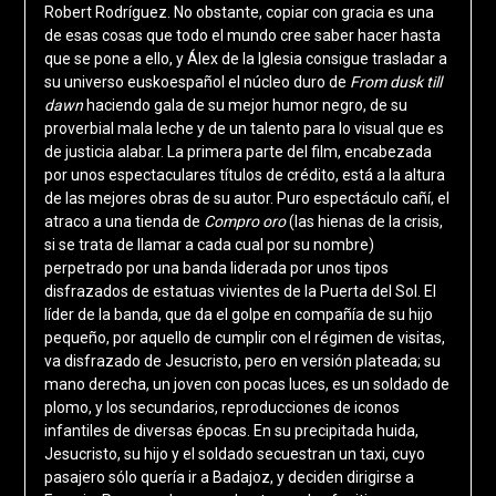
Robert Rodríguez. No obstante, copiar con gracia es una
de esas cosas que todo el mundo cree saber hacer hasta
que se pone a ello, y Álex de la Iglesia consigue trasladar a
su universo euskoespañol el núcleo duro de
From dusk till
dawn
haciendo gala de su mejor humor negro, de su
proverbial mala leche y de un talento para lo visual que es
de justicia alabar. La primera parte del film, encabezada
por unos espectaculares títulos de crédito, está a la altura
de las mejores obras de su autor. Puro espectáculo cañí, el
atraco a una tienda de
Compro oro
(las hienas de la crisis,
si se trata de llamar a cada cual por su nombre)
perpetrado por una banda liderada por unos tipos
disfrazados de estatuas vivientes de la Puerta del Sol. El
líder de la banda, que da el golpe en compañía de su hijo
pequeño, por aquello de cumplir con el régimen de visitas,
va disfrazado de Jesucristo, pero en versión plateada; su
mano derecha, un joven con pocas luces, es un soldado de
plomo, y los secundarios, reproducciones de iconos
infantiles de diversas épocas. En su precipitada huida,
Jesucristo, su hijo y el soldado secuestran un taxi, cuyo
pasajero sólo quería ir a Badajoz, y deciden dirigirse a