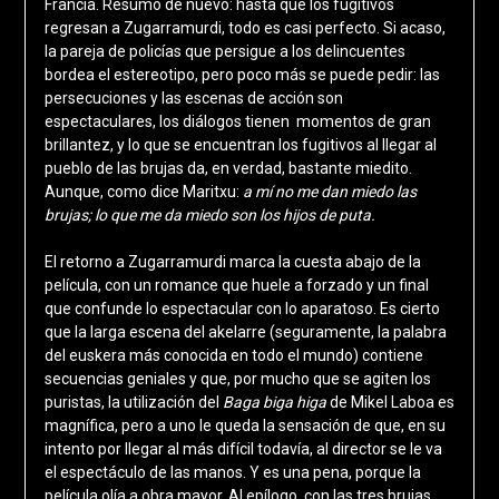
Francia. Resumo de nuevo: hasta que los fugitivos
regresan a Zugarramurdi, todo es casi perfecto. Si acaso,
la pareja de policías que persigue a los delincuentes
bordea el estereotipo, pero poco más se puede pedir: las
persecuciones y las escenas de acción son
espectaculares, los diálogos tienen momentos de gran
brillantez, y lo que se encuentran los fugitivos al llegar al
pueblo de las brujas da, en verdad, bastante miedito.
Aunque, como dice Maritxu:
a mí no me dan miedo las
brujas; lo que me da miedo son los hijos de puta.
El retorno a Zugarramurdi marca la cuesta abajo de la
película, con un romance que huele a forzado y un final
que confunde lo espectacular con lo aparatoso. Es cierto
que la larga escena del akelarre (seguramente, la palabra
del euskera más conocida en todo el mundo) contiene
secuencias geniales y que, por mucho que se agiten los
puristas, la utilización del
Baga biga higa
de Mikel Laboa es
magnífica, pero a uno le queda la sensación de que, en su
intento por llegar al más difícil todavía, al director se le va
el espectáculo de las manos. Y es una pena, porque la
película olía a obra mayor. Al epílogo, con las tres brujas