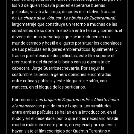
los 90 de quien todavía pueden esperarse buenas
películas, volvió a la carga, después del relativo fracaso
de
La chispa de la vida
, con
L
as brujas de Zugarramurdi
,
largometraje que constituye un retorno a muchas de las
constantes de su obra: la mezcla entre terror y comedia, el
devenir de unos personajes que se introducen en un
mundo cerrado y hostil o el gusto por situar los desenlaces
de sus películas en lugares emblemáticos. Igualmente, y
tras un paréntesis de dos películas, este film supone el
reencuentro del director bilbaíno con su guionista de
cabecera, Jorge Guerricaechevarría. Por seguir la
costumbre, la película generó opiniones encontradas
entre crítica y público, y este bloguero se sitúa, con
matices, en el bloque de los partidarios.
Por resumir:
L
as brujas de Zugarramurdi
es
Abierto hasta
el amanecer
con piel de toro y txapela. Las similitudes
entre ambas películas se hallan en la introducción, en el
nudo y en el desenlace, por lo que no es necesario añadir
mucho más sobre este punto, en especial para quienes
hayan visto el film codirigido por Quentin Tarantino y