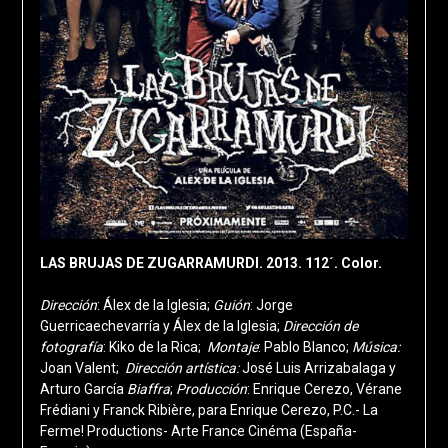
LAS BRUJAS DE ZUGARRAMURDI. 2013. 112´. Color.
Dirección
: Álex de la Iglesia;
Guión
: Jorge
Guerricaechevarría y Álex de la Iglesia;
Dirección de
fotografía
: Kiko de la Rica;
Montaje
: Pablo Blanco;
Música:
Joan Valent;
Dirección artística:
José Luis Arrizabalaga y
Arturo García
Biaffra
;
Producción
: Enrique Cerezo, Vérane
Frédiani y Franck Ribière, para Enrique Cerezo, P.C.- La
Ferme! Productions- Arte France Cinéma (España-