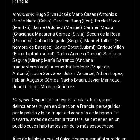
Francia).
Intérpretes
: Hugo Silva (José); Mario Casas (Antonio);
Pepón Nieto (Calvo); Carolina Bang (Eva); Terele Pávez
(Maritxu); Jaime Ordóñez (Manuel); Carmen Maura
(Graciana); Macarena Gómez (Silvia); Secun de la Rosa
(Pacheco); Gabriel Delgado (Sergio); Manuel Tallafé (El
hombre de Badajoz); Javier Botet (Luismi); Enrique Villén
(El inadaptado social); Carlos Areces (Conchi); Santiago
Segura (Miren); María Barranco (Anciana
traqueotomizada); Alexandra Jiménez (Mujer de
Antonio); Lucía González, Julián Valcárcel, Adrián López,
Fabián Augusto Gómez, Nacho Braun, Javier Manrique,
Juan Renedo, Malena Gutiérrez.
Sinopsis:
Después de un espectacular atraco, unos
delincuentes huyen en dirección a Francia, perseguidos
por la policía y la ex-mujer del cabecilla de la banda. En
Navarra, antes de cruzar la frontera, se detienen en un
pueblo cuyos habitantes son de lo más sospechoso.
Álex de la Iglesia, casi el único cineasta español surgido en