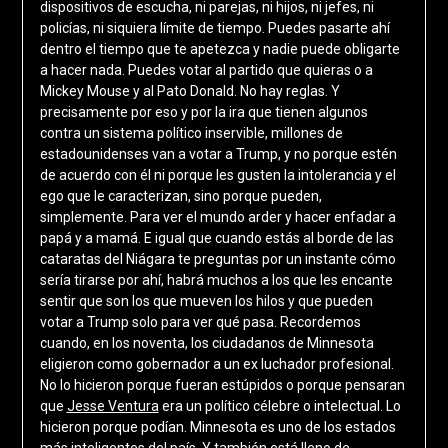
dispositivos de escucha, ni parejas, ni hijos, ni jefes, ni
policías, ni siquiera límite de tiempo. Puedes pasarte ahí
dentro el tiempo que te apetezca y nadie puede obligarte
a hacer nada. Puedes votar al partido que quieras o a
Mickey Mouse y al Pato Donald. No hay reglas. Y
precisamente por eso y por la ira que tienen algunos
contra un sistema político inservible, millones de
estadounidenses van a votar a Trump, y no porque estén
de acuerdo con él ni porque les gusten la intolerancia y el
ego que le caracterizan, sino porque pueden,
simplemente. Para ver el mundo arder y hacer enfadar a
papá y a mamá. E igual que cuando estás al borde de las
cataratas del Niágara te preguntas por un instante cómo
sería tirarse por ahí, habrá muchos a los que les encante
sentir que son los que mueven los hilos y que pueden
votar a Trump solo para ver qué pasa. Recordemos
cuando, en los noventa, los ciudadanos de Minnesota
eligieron como gobernador a un ex luchador profesional.
No lo hicieron porque fueran estúpidos o porque pensaran
que
Jesse Ventura
era un político célebre o intelectual. Lo
hicieron porque podían. Minnesota es uno de los estados
más inteligentes del país. Y también está lleno de