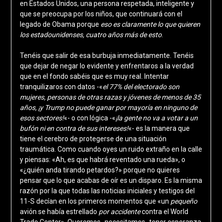
en Estados Unidos, una persona respetada, inteligente y
que se preocupa por los niños, que continuará con el
legado de Obama porque
eso es claramente lo que quieren
los estadounidenses, cuatro años más de esto
.
Tenéis que salir de esa burbuja inmediatamente. Tenéis
que dejar de negar lo evidente y enfrentaros a la verdad
que en el fondo sabéis que es muy real. Intentar
tranquilizaros con datos -«
el 77% del electorado son
mujeres, personas de otras razas y jóvenes de menos de 35
años, ¡y Trump no puede ganar por mayoría en ninguno de
esos sectores!
«- o con lógica -«
¡la gente no va a votar a un
bufón ni en contra de sus intereses!
«- es la manera que
tiene el cerebro de protegerse de una situación
traumática. Como cuando oyes un ruido extraño en la calle
y piensas: «Ah, es que habrá reventado una rueda», o
«¿quién anda tirando petardos?» porque no quieres
pensar que lo que acabas de oír es un disparo. Es la misma
razón por la que todas las noticias iniciales y testigos del
11-S decían en los primeros momentos que «un
pequeño
avión se había estrellado
por accidente
contra el World
Trade Center». Queremos -necesitamos- tener esperanza