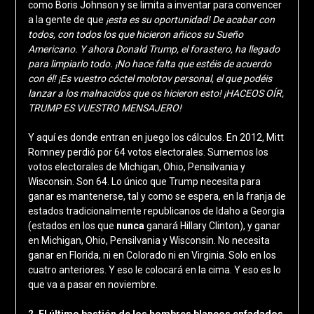
como Boris Johnson y se limita a inventar para convencer
a la gente de que
¡esta es su oportunidad! De acabar con
todos, con todos los que hicieron añicos su Sueño
Americano. Y ahora Donald Trump, el forastero, ha llegado
para limpiarlo todo. ¡No hace falta que estéis de acuerdo
con él! ¡Es vuestro cóctel molotov personal, el que podéis
lanzar a los malnacidos que os hicieron esto! ¡HACEOS OÍR,
TRUMP ES VUESTRO MENSAJERO!
Y aquí es donde entran en juego los cálculos. En 2012, Mitt
Romney perdió por 64 votos electorales. Sumemos los
votos electorales de Michigan, Ohio, Pensilvania y
Wisconsin. Son 64. Lo único que Trump necesita para
ganar es mantenerse, tal y como se espera, en la franja de
estados tradicionalmente republicanos de Idaho a Georgia
(estados en los que
nunca
ganará Hillary Clinton), y ganar
en Michigan, Ohio, Pensilvania y Wisconsin. No necesita
ganar en Florida, ni en Colorado ni en Virginia. Solo en los
cuatro anteriores. Y eso le colocará en la cima. Y eso es lo
que va a pasar en noviembre.
2. El último bastión de los hombres blancos enfadados.