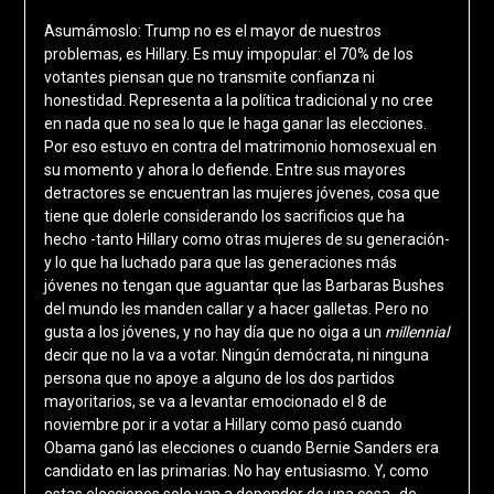
Asumámoslo: Trump no es el mayor de nuestros
problemas, es Hillary. Es muy impopular: el 70% de los
votantes piensan que no transmite confianza ni
honestidad. Representa a la política tradicional y no cree
en nada que no sea lo que le haga ganar las elecciones.
Por eso estuvo en contra del matrimonio homosexual en
su momento y ahora lo defiende. Entre sus mayores
detractores se encuentran las mujeres jóvenes, cosa que
tiene que dolerle considerando los sacrificios que ha
hecho -tanto Hillary como otras mujeres de su generación-
y lo que ha luchado para que las generaciones más
jóvenes no tengan que aguantar que las Barbaras Bushes
del mundo les manden callar y a hacer galletas. Pero no
gusta a los jóvenes, y no hay día que no oiga a un
millennial
decir que no la va a votar. Ningún demócrata, ni ninguna
persona que no apoye a alguno de los dos partidos
mayoritarios, se va a levantar emocionado el 8 de
noviembre por ir a votar a Hillary como pasó cuando
Obama ganó las elecciones o cuando Bernie Sanders era
candidato en las primarias. No hay entusiasmo. Y, como
estas elecciones solo van a depender de una cosa -de