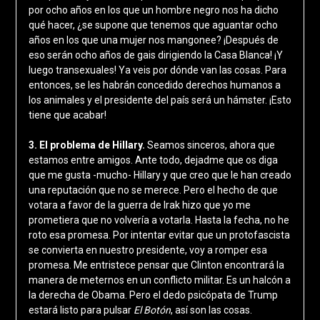
por ocho años en los que un hombre negro nos ha dicho
qué hacer, ¿se supone que tenemos que aguantar ocho
años en los que una mujer nos mangonee? ¡Después de
eso serán ocho años de gais dirigiendo la Casa Blanca! ¡Y
luego transexuales! Ya veis por dónde van las cosas. Para
entonces, se les habrán concedido derechos humanos a
los animales y el presidente del país será un hámster. ¡Esto
tiene que acabar!
3. El problema de Hillary.
Seamos sinceros, ahora que
estamos entre amigos. Ante todo, dejadme que os diga
que me gusta -mucho- Hillary y que creo que le han creado
una reputación que no se merece. Pero el hecho de que
votara a favor de la guerra de Irak hizo que yo me
prometiera que no volvería a votarla. Hasta la fecha, no he
roto esa promesa. Por intentar evitar que un protofascista
se convierta en nuestro presidente, voy a romper esa
promesa. Me entristece pensar que Clinton encontrará la
manera de meternos en un conflicto militar. Es un halcón a
la derecha de Obama. Pero el dedo psicópata de Trump
estará listo para pulsar
El Botón
, así son las cosas.