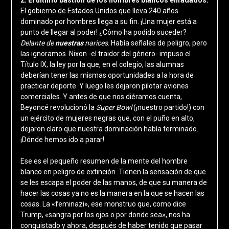
El gobierno de Estados Unidos que lleva 240 años
dominado por hombres llega a su fin. ¡Una mujer está a
punto de llegar al poder! ¿Cómo ha podido suceder?
Delante de
nuestras
narices
. Había señales de peligro, pero
las ignoramos. Nixon -el traidor del género- impuso el
Título IX, la ley por la que, en el colegio, las alumnas
deberían tener las mismas oportunidades a la hora de
practicar deporte. Y luego les dejaron pilotar aviones
comerciales. Y antes de que nos diéramos cuenta,
Beyoncé revolucionó la
Super Bowl
(¡nuestro partido!) con
un ejército de mujeres negras que, con el puño en alto,
dejaron claro que nuestra dominación había terminado.
¡Dónde hemos ido a parar!
Ese es el pequeño resumen de la mente del hombre
blanco en peligro de extinción. Tienen la sensación de que
se les escapa el poder de las manos, de que su manera de
hacer las cosas ya no es la manera en la que se hacen las
cosas. La «feminazi», ese monstruo que, como dice
Trump, «sangra por los ojos o por donde sea», nos ha
conquistado y ahora, después de haber tenido que pasar