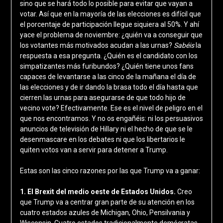
sino que se hará todo lo posible para evitar que vayan a
votar. Así que en la mayoría de las elecciones es difícil que
el porcentaje de participación llegue siquiera al 50%. Y ahí
yace el problema de noviembre: ¿quién va a conseguir que
los votantes más motivados acudan a las urnas?
Sabéis
la
respuesta a esa pregunta. ¿Quién es el candidato con los
simpatizantes más furibundos? ¿Quién tiene unos fans
capaces de levantarse a las cinco de la mañana el día de
las elecciones y de ir dando la brasa todo el día hasta que
cierren las urnas para asegurarse de que todo hijo de
vecino vote? Efectivamente. Ese es el nivel de peligro en el
que nos encontramos. Y no os engañéis: ni los persuasivos
anuncios de televisión de Hillary ni el hecho de que se le
desenmascare en los debates ni que los libertarios le
quiten votos van a servir para detener a Trump.
Estas son las cinco razones por las que Trump va a ganar:
1. El Brexit del medio oeste de Estados Unidos.
Creo
que Trump va a centrar gran parte de su atención en los
cuatro estados azules de Michigan, Ohio, Pensilvania y
Wisconsin. Cuatro estados tradicionalmente demócratas,