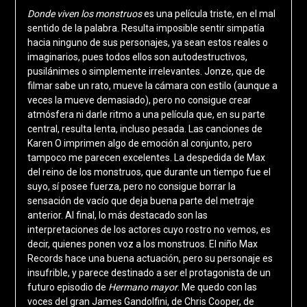
Donde viven los monstruos
es una película triste, en el mal
sentido de la palabra. Resulta imposible sentir simpatía
hacia ninguno de sus personajes, ya sean estos reales o
imaginarios, pues todos ellos son autodestructivos,
pusilánimes o simplemente irrelevantes. Jonze, que de
filmar sabe un rato, mueve la cámara con estilo (aunque a
veces la mueve demasiado), pero no consigue crear
atmósfera ni darle ritmo a una película que, en su parte
central, resulta lenta, incluso pesada. Las canciones de
Karen O imprimen algo de emoción al conjunto, pero
tampoco me parecen excelentes. La despedida de Max
del reino de los monstruos, que durante un tiempo fue el
suyo, sí posee fuerza, pero no consigue borrar la
sensación de vacío que deja buena parte del metraje
anterior. Al final, lo más destacado son las
interpretaciones de los actores cuyo rostro no vemos, es
decir, quienes ponen voz a los monstruos. El niño Max
Records hace una buena actuación, pero su personaje es
insufrible, y parece destinado a ser el protagonista de un
futuro episodio de
Hermano mayor
. Me quedo con las
voces del gran James Gandolfini, de Chris Cooper, de