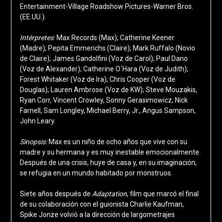
Entertainment-Village Roadshow Pictures-Warner Bros.
(EE.UU.).
Intérpretes
: Max Records (Max); Catherine Keener
(Madre); Pepita Emmerichs (Claire); Mark Ruffalo (Novio
de Claire); James Gandolfini (Voz de Carol); Paul Dano
(Voz de Alexander); Catherine O´Hara (Voz de Judith);
Forest Whitaker (Voz de Ira); Chris Cooper (Voz de
Douglas); Lauren Ambrose (Voz de KW); Steve Mouzakis,
Ryan Corr, Vincent Crowley, Sonny Gerasimowicz, Nick
Farnell, Sam Longley, Michael Berry, Jr., Angus Sampson,
John Leary.
Sinopsis:
Max es un niño de ocho años que vive con su
madre y su hermana y es muy inestable emocionalmente.
Después de una crisis, huye de casa y, en su imaginación,
se refugia en un mundo habitado por monstruos.
Siete años después de
Adaptation
, film que marcó el final
de su colaboración con el guionista Charlie Kaufman,
Spike Jonze volvió a la dirección de largometrajes