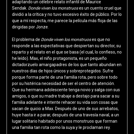
adaptando un célebre relato infantil de Maurice
Sendak.
Donde viven los monstruos
es un cuento cruel que
dividió a la crítica y no tuvo excesivo éxito de público. Por lo
que a mí respecta, me parece la película más floja de las
dirigidas por Jonze.
El problema de
Donde viven los monstruos
es que no
responde a las expectativas que despiertan su director, su
reparto y el relato en el que se basa (el cual, lo confieso, no
he leído). Max, el niño protagonista, es un pequeño
dictadorzuelo amargapadres de los que tanto abundan en
nuestros días de hijos únicos y sobreprotegidos. Sufre
porque forma parte de una familia rota, pero sobre todo
por su histérica necesidad de ser el centro de atención.
Que su hermana adolescente tenga novio y salga con sus
amigos, o que su madre trabaje a destajo para sacar a su
familia adelante e intente rehacer su vida son cosas que
sacan de quicio a Max. Después de uno de sus arrebatos,
huye hasta ir a parar, después de una travesía naval, a un
lugar solitario habitado por unos monstruos que forman
una familia tan rota como la suya y le proclaman rey.