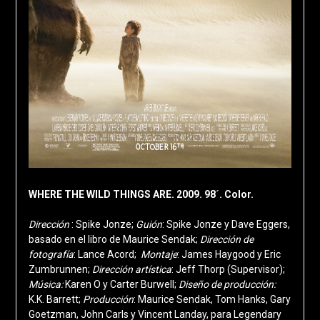
WHERE THE WILD THINGS ARE. 2009. 98´. Color.
Dirección
: Spike Jonze;
Guión
: Spike Jonze y Dave Eggers,
basado en el libro de Maurice Sendak;
Dirección de
fotografía
: Lance Acord;
Montaje
: James Haygood y Eric
Zumbrunnen;
Dirección artística
: Jeff Thorp (Supervisor);
Música:
Karen O
y Carter Burwell;
Diseño de producción:
K.K. Barrett;
Producción
: Maurice Sendak, Tom Hanks, Gary
Goetzman, John Carls y Vincent Landay, para Legendary