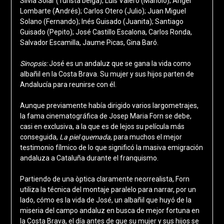
Silvia Solar (Turista belga); Luis Valero (Manolo); Ángel
Lombarte (Andrés); Carlos Otero (Julio); Juan Miguel
Solano (Fernando); Inés Guisado (Juanita); Santiago
Guisado (Pepito); José Castillo Escalona, Carlos Ronda,
Salvador Escamilla, Jaume Picas, Gina Baró.
Sinopsis:
José es un andaluz que se gana la vida como
albañil en la Costa Brava. Su mujer y sus hijos parten de
Andalucía para reunirse con él.
Aunque previamente había dirigido varios largometrajes,
la fama cinematográfica de Josep Maria Forn se debe,
casi en exclusiva, a la que es de lejos su película más
conseguida,
La piel quemada
, para muchos el mejor
testimonio fílmico de lo que significó la masiva emigración
andaluza a Cataluña durante el franquismo.
Partiendo de una òptica claramente neorrealista, Forn
utiliza la técnica del montaje paralelo para narrar, por un
lado, cómo es la vida de José, un albañil que huyó de la
miseria del campo andaluz en busca de mejor fortuna en
la Costa Brava, el día antes de que su mujer y sus hijos se