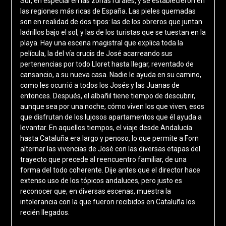
Sur, en especial en las zonas rurales, y se establecieron en
las regiones más ricas de España. Las pieles quemadas
son en realidad de dos tipos: las de los obreros que juntan
ladrillos bajo el sol, y las de los turistas que se tuestan en la
playa. Hay una escena magistral que explica toda la
película, la del vía crucis de José acarreando sus
pertenencias por todo Lloret hasta llegar, reventado de
cansancio, a su nueva casa. Nadie le ayuda en su camino,
como les ocurrió a todos los Josés y las Juanas de
entonces. Después, el albañil tiene tiempo de descubrir,
aunque sea por una noche, cómo viven los que viven, esos
que disfrutan de los lujosos apartamentos que él ayuda a
levantar. En aquellos tiempos, el viaje desde Andalucía
hasta Cataluña era largo y penoso, lo que permite a Forn
alternar las vivencias de José con las diversas etapas del
trayecto que precede al reencuentro familiar, de una
forma del todo coherente. Dije antes que el director hace
extenso uso de los tópicos andaluces, pero justo es
reconocer que, en diversas escenas, muestra la
intolerancia con la que fueron recibidos en Cataluña los
recién llegados.