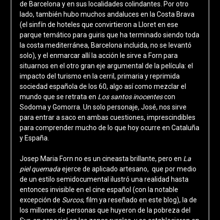
de Barcelona y en sus localidades colindantes. Por otro
lado, también hubo muchos andaluces en la Costa Brava
(el sinfín de hoteles que convirtieron a Lloret en ese
parque temático para guiris que ha terminado siendo toda
la costa mediterránea, Barcelona incluida, no se levantó
solo), y el enmarcar allí la acción le sirve a Forn para
situarnos en el otro gran eje argumental de la película: el
impacto del turismo en la cerril, primaria y reprimida
sociedad española de los 60, algo así como mezclar el
mundo que se retrata en
Los santos inocentes
con
Sodoma y Gomorra. Un solo personaje, José, nos sirve
para entrar a saco en ambas cuestiones, imprescindibles
para comprender mucho de lo que hoy ocurre en Cataluña
y España.
Josep Maria Forn no es un cineasta brillante, pero en
La
piel quemada
ejerce de aplicado artesano, que por medio
de un estilo semidocumental ilustró una realidad hasta
entonces invisible en el cine español (con la notable
excepción de
Surcos
, film ya reseñado en este blog), la de
los millones de personas que huyeron de la pobreza del