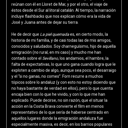
reúnan con él en Lloret de Mar, y por el otro, el viaje de
éstos desde el Sur al litoral catalán. Al tiempo, la narración
incluye flashbacks que nos explican cómo era la vida de
José y Juana antes de dejar su tierra.
He de decir que
La piel quemada
es, en cierto modo, la
historia de mi família, y de casi todas las de mis amigos,
conocidos y saludados. Soy charneguísimo, hijo de aquella
emigración (no rural, en mi caso) y mucho me han
contado sobre el
Sevillano
, los andamios, el hambre, la
falta de expectativas, lo que uno gana cuando logra que le
exploten a cambio de algo, aunque sea poco, el desarraigo
y el “si no ganas, no comes”. Forn recurre a muchos
tópicos sobre lo andaluz (y con esto no estoy diciendo que
no haya bastante de verdad en ellos), pero lo que cuenta
encaja bien con lo que he vivido, y con lo que me han
explicado. Puede decirse, no sin razón, que el situar la
acción en la Costa Brava convierte el film en menos
representativo de lo que sería de haberse centrado en
aquellos lugares donde la emigración andaluza fue
especialmente masiva, es decir, en los barrios populares