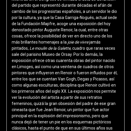
del partido que representó durante décadas el afán de
cambio de los progresistas españoles, a un servidor le dio
por la cultura, ya que la Casa Garriga-Nogués, actual sede
de la Fundación Mapfre, acoge una exposición del hoy
denostado pintor Auguste Renoir, la cual, entre otras
cosas, ofrece la posibilidad de ver en directo uno de los
más brillantes homenajes a la
joie de vivre
jamás
pintados,
Le moulin de la Galette
, cuadro que raras veces
sale del parisino Museo de Orsay. Por lo demás, la
exposición ofrece otras cuarenta obras del pintor nacido
en Limoges, así como una veintena de cuadros de otros
pintores que influyeron en Renoir o fueron influidos por él,
entre los que se cuentan Van Gogh, Degas y Picasso, así
como algunas esculturas, disciplina que Renoir cultivó en
los primeros años del siglo XX. La exposición nos permite
ver la evolución del artista a partir de sus retratos
femeninos, quizá la gran obsesión del padre de ese gran
cineasta que fue Jean Renoir, un pintor que fue actor
principal en la explosión del impresionismo, pero que
nunca dejó de tener un pie en los esquemas pictóricos
clásicos, hasta el punto de que en sus últimos años sus