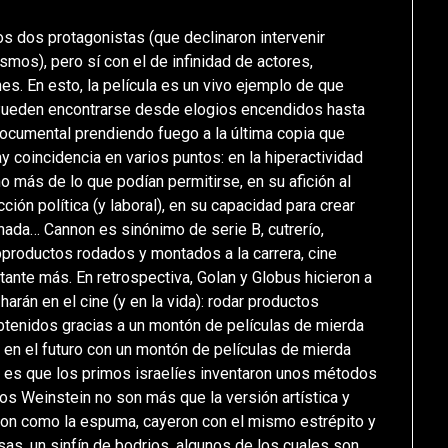
os dos protagonistas (que declinaron intervenir
mos), pero sí con el de infinidad de actores,
es. En esto, la película es un vivo ejemplo de que
a. Pueden encontrarse desde elogios encendidos hasta
documental prendiendo fuego a la última copia que
y coincidencia en varios puntos: en la hiperactividad
o más de lo que podían permitirse, en su afición al
cción política (y laboral), en su capacidad para crear
ada… Cannon es sinónimo de serie B, cutrerío,
bproductos rodados y montados a la carrera, cine
tante más. En retrospectiva, Golan y Globus hicieron a
harán en el cine (y en la vida): rodar productos
obtenidos gracias a un montón de películas de mierda
 en el futuro con un montón de películas de mierda
rto es que los primos israelíes inventaron unos métodos
os Weinstein no son más que la versión artística y
eron como la espuma, cayeron con el mismo estrépito y
sas, un sinfín de bodrios, algunos de los cuales son