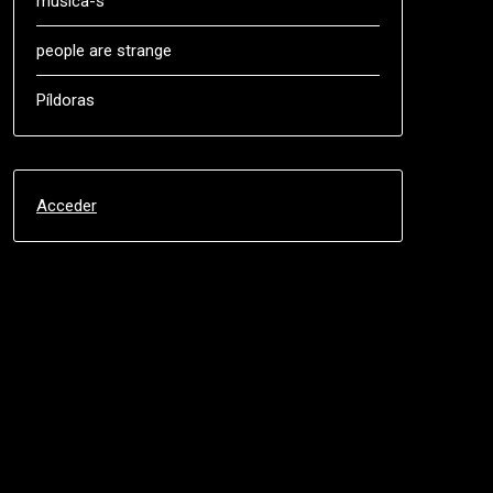
música-s
people are strange
Píldoras
Acceder