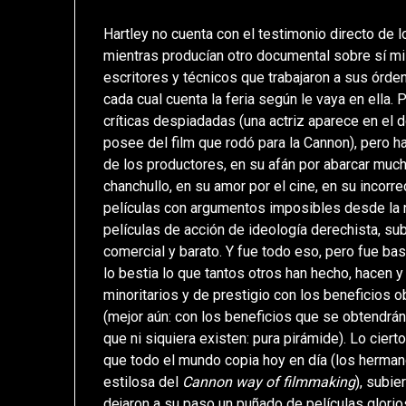
Hartley no cuenta con el testimonio directo de l
mientras producían otro documental sobre sí mis
escritores y técnicos que trabajaron a sus órden
cada cual cuenta la feria según le vaya en ell
críticas despiadadas (una actriz aparece en el 
posee del film que rodó para la Cannon), pero ha
de los productores, en su afán por abarcar much
chanchullo, en su amor por el cine, en su incorre
películas con argumentos imposibles desde la n
películas de acción de ideología derechista, su
comercial y barato. Y fue todo eso, pero fue bas
lo bestia lo que tantos otros han hecho, hacen y 
minoritarios y de prestigio con los beneficios 
(mejor aún: con los beneficios que se obtendrán
que ni siquiera existen: pura pirámide). Lo cie
que todo el mundo copia hoy en día (los herman
estilosa del
Cannon way of filmmaking
), subi
dejaron a su paso un puñado de películas glorio