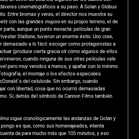
adáveres cinematográficos a su paso. A Golan y Globus
ito. Entre bromas y veras, el director nos muestra su
etir con las grandes
majors
en su propio terreno, el de
r parte, aunque un punto inexacta: películas de gran
lvester Stallone, tuvieron un enorme éxito. Uno cree,
ir demasiado a lo fácil: escoger como protagonistas a
actuar (produce cierta gracia oír cómo algunos de ellos
tervinieron, cuando ninguna de sus otras películas vale
nivel pero muy venidos a menos, y apañar con lo mínimo
otografía, el montaje o los efectos especiales.
cDonald´s del celuloide. Sin embargo, cuando
bajar con libertad, cosa que no ocurrió demasiadas
umo. Sí, detrás del símbolo de Cannon Films también
Films
sigue cronológicamente las andanzas de Golan y
 le pongo es que, como sus homenajeados, intenta
e cuenta da para mucho más que 105 minutos, y eso