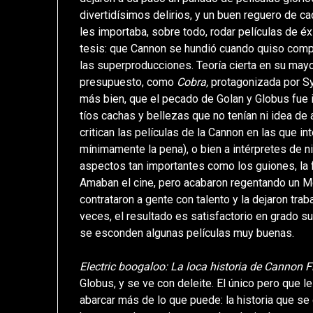
divertidísimos delirios, y un buen reguero de c
les importaba, sobre todo, rodar películas de éx
tesis: que Cannon se hundió cuando quiso comp
las superproducciones. Teoría cierta en su mayo
presupuesto, como
Cobra,
protagonizada por Sy
más bien, que el pecado de Golan y Globus fue 
tíos cachas y bellezas que no tenían ni idea de 
critican las películas de la Cannon en las que in
mínimamente la pena), o bien a intérpretes de 
aspectos tan importantes como los guiones, la f
Amaban el cine, pero acabaron regentando un M
contrataron a gente con talento y la dejaron tra
veces, el resultado es satisfactorio en grado s
se esconden algunas películas muy buenas.
Electric boogaloo: La loca historia de Cannon 
Globus, y se ve con deleite. El único pero que
abarcar más de lo que puede: la historia que s