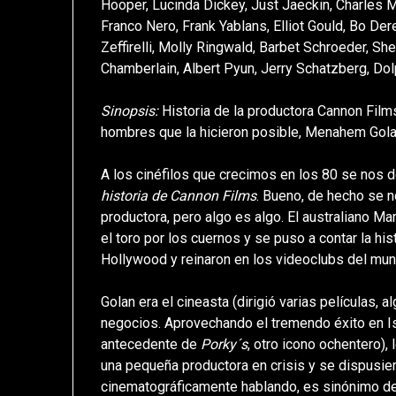
Hooper, Lucinda Dickey, Just Jaeckin, Charles M
Franco Nero, Frank Yablans, Elliot Gould, Bo De
Zeffirelli, Molly Ringwald, Barbet Schroeder, Sh
Chamberlain, Albert Pyun, Jerry Schatzberg, Do
Sinopsis:
Historia de la productora Cannon Films
hombres que la hicieron posible, Menahem Gola
A los cinéfilos que crecimos en los 80 se nos 
historia de Cannon Films
. Bueno, de hecho se 
productora, pero algo es algo. El australiano Ma
el toro por los cuernos y se puso a contar la hi
Hollywood y reinaron en los videoclubs del mun
Golan era el cineasta (dirigió varias películas, 
negocios. Aprovechando el tremendo éxito en I
antecedente de
Porky´s
, otro icono ochentero)
una pequeña productora en crisis y se dispusier
cinematográficamente hablando, es sinónimo de