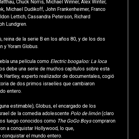
atthau, Chuck Norris, Michael Winner, Alex Winter,
rek, Michael Dudikoff, John Frankenheimer, Franco
eldon Lettich, Cassandra Peterson, Richard
lph Lundgren.
, reina de la serie B en los años 80, y de los dos
n y Yoram Globus.
debía una película como
Electric boogaloo: La loca
nos debe una serie de muchos capítulos sobre esta
rk Hartley, experto realizador de documentales, cogió
storia de dos primos israelíes que cambiaron
do entero.
alguna estimable); Globus, el encargado de los
srael de la comedia adolescente
Polo de limón
(claro
, los luego conocidos como
The GoGo Boys
compraron
on a conquistar Hollywood, lo que,
 conquistar el mundo entero.