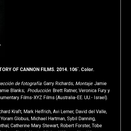
RY OF CANNON FILMS. 2014. 106´. Color.
rección de fotografía
: Garry Richards;
Montaje
: Jamie
amie Blanks;
Producción
: Brett Ratner, Veronica Fury y
mentary Films-XYZ Films (Australia-EE. UU.- Israel).
ard Kraft, Mark Helfrich, Avi Lerner, David del Valle,
 Yoram Globus, Michael Hartman, Sybil Danning,
hal, Catherine Mary Stewart, Robert Forster, Tobe