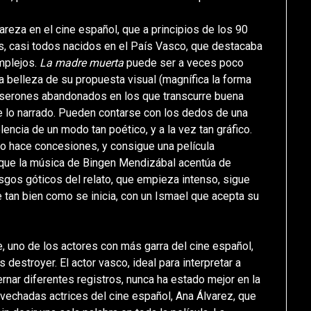
areza en el cine español, que a principios de los 90
as, casi todos nacidos en el País Vasco, que destacaba
omplejos.
La madre muerta
puede ser a veces poco
a belleza de su propuesta visual (magnífica la forma
caserones abandonados en los que transcurre buena
 de lo narrado. Pueden contarse con los dedos de una
lencia de un modo tan poético, y a la vez tan gráfico.
no hace concesiones, y consigue una película
 que la música de Bingen Mendizábal acentúa de
asgos góticos del relato, que empieza intenso, sigue
e tan bien como se inicia, con un Ismael que acepta su
e, uno de los actores con más garra del cine español,
 destroyer. El actor vasco, ideal para interpretar a
nar diferentes registros, nunca ha estado mejor en la
ovechadas actrices del cine español, Ana Álvarez, que