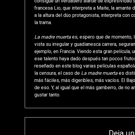
consigue un verdadero alarde de expresividad sin
francesa Lio, que interpreta a Maite, la amante 
a la altura del dúo protagonista, interpreta con
la trama.
La madre muerta
es, espero que de momento, la
vista su irregular y guadianesca carrera, segura
ejemplo, en Francia. Viendo esta gran película, u
ese talento haya dado después tan pocos frutos,
reseñado en este blog varias películas española
la censura; el caso de
La madre muerta
es dist
más fáciles, más digeribles, más vacíos. El Baj
de eso. Y, al igual que el más gamberro, de no 
gustar tanto.
Deja un