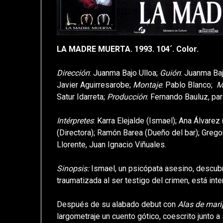
LA MADRE MUERTA. 1993. 104´. Color.
Dirección
: Juanma Bajo Ulloa;
Guión
: Juanma Baj
Javier Aguirresarobe;
Montaje
: Pablo Blanco;
M
Satur Idarreta;
Producción
: Fernando Bauluz, pa
Intérpretes
: Karra Elejalde (Ismael); Ana Álvarez 
(Directora); Ramón Barea (Dueño del bar); Grego
Llorente, Juan Ignacio Viñuales.
Sinopsis:
Ismael, un psicópata asesino, descubr
traumatizada al ser testigo del crimen, está inte
Después de su alabado debut con
Alas de mar
largometraje un cuento gótico, coescrito junto