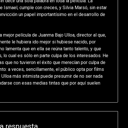
 decir una sola palabra en toda la película. La
de Ismael, cumple con creces, y Silvia Marsó, sin estar
 convicción un papel importantísimo en el desarrollo de
 mejor película de Juanma Bajo Ulloa, director al que,
mente le hubiera ido mejor si hubiese nacido, por
no lamenta que en ella se reúna tanto talento, y que
 lo cual es sólo en parte culpa de los interesados. He
s que no tuvieron el éxito que merecían por culpa de
into: a veces, sencillamente, el público opta por films
o Ulloa más intimista puede presumir de no ser nada
andarse con esas medias tintas que por aquí suelen
a respuesta