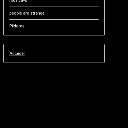
música-s
people are strange
Píldoras
Acceder