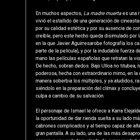
En muchos aspectos,
La madre muerta
es una r
vivió el estallido de una generación de cineast
por su calidad estética y por su ausencia de c
creíble, pero este hecho queda disimulado por l
en la que Javier Aguirresarobe fotografía los 
parte de la película), y por la indudable fuerza
mano las películas españolas que retratan la vio
De hecho, sobran dedos. Bajo Ulloa no titubea, 
poderosa, hecha con extraordinario mimo, en la
manera soberbia los múltiples, y ya aludidos, r
siéndolo en la preparación del clímax y concluy
culpa a cambio de su salvación.
El personaje de Ismael le ofrece a Karra Elejald
la oportunidad de dar rienda suelta a su lado más
cabrones complicados y al tiempo capaz de alter
gran pantalla. A su lado, una de las más desapr